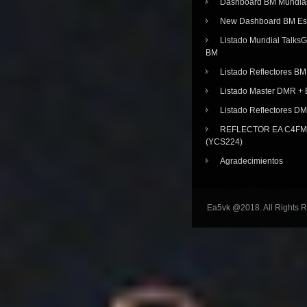
Dashboard BM Mundia
New Dashboard BM E
Listado Mundial Talks
BM
Listado Reflectores BM
Listado Master DMR 
Listado Reflectores D
REFLECTOR EA C4FM 
(YCS224)
Agradecimientos
Ea5vk @2018. All Rights 