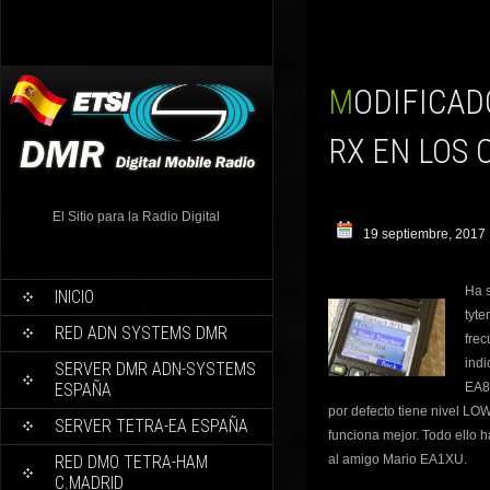
MODIFICADO PARAMETRO REF FREQUENCY EN TX Y
RX EN LOS
El Sitio para la Radio Digital
19 septiembre, 2017
Ha s
INICIO
tyte
RED ADN SYSTEMS DMR
fre
indi
SERVER DMR ADN-SYSTEMS
ESPAÑA
EA8I
por defecto tiene nivel L
SERVER TETRA-EA ESPAÑA
funciona mejor. Todo ello h
RED DMO TETRA-HAM
al amigo Mario EA1XU.
C.MADRID