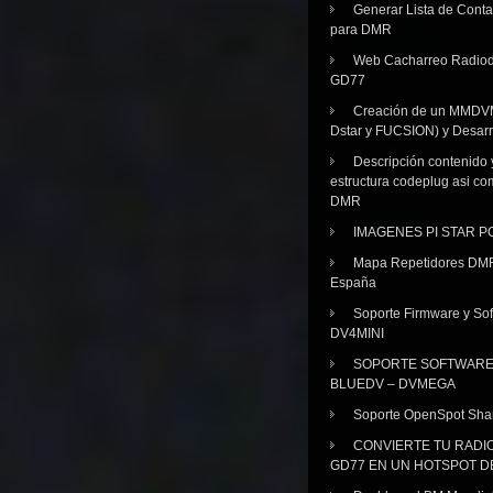
Generar Lista de Cont
para DMR
Web Cacharreo Radiod
GD77
Creación de un MMDV
Dstar y FUCSION) y Desarr
Descripción contenido 
estructura codeplug asi co
DMR
IMAGENES PI STAR 
Mapa Repetidores DM
España
Soporte Firmware y Sof
DV4MINI
SOPORTE SOFTWAR
BLUEDV – DVMEGA
Soporte OpenSpot Sha
CONVIERTE TU RADI
GD77 EN UN HOTSPOT D