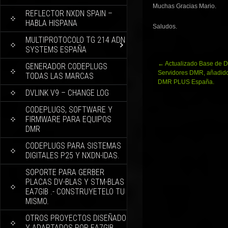
Muchas Gracias Mario.
REFLECTOR NXDN SPAIN –
HABLA HISPANA
Saludos.
MULTIPROTOCOLO TG 214 ADN
SYSTEMS ESPAÑA
Navegación
←
Actualizado Base de D
GENERADOR CODEPLUGS
de
Servidores DMR, añadido
TODAS LAS MARCAS
entradas
DMR PLUS España.
DVLINK V9 – CHANGE LOG
CODEPLUGS, SOFTWARE Y
FIRMWARE PARA EQUIPOS
DMR
CODEPLUGS PARA SISTEMAS
DIGITALES P25 Y NXDN-IDAS.
SOPORTE PARA GERBER
PLACAS DV-BLAS Y STM-BLAS
EA7GIB .- CONSTRUYETELO TU
MISMO.
OTROS PROYECTOS DISEÑADO
Y ADAPTADOS POR EA7GIB.