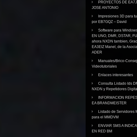
PROYECTOS DE EA7J
JOSE ANTONIO
Impresiones 3D para tu
por EB7GQZ – David
Software para Windo
EN UNO, DMR, DSTAR, FU
ahora NXDN tambien, Grac
EA3EIZ Manel, de la Asoci
ADER
Manuales/Brico-Consej
Videotutoriales
Enlaces interesantes
Consulta Listado Ids D
NXDN y Repetidores Digita
INFORMACION REPE
EA BRANDMEISTER
Listado de Servidores 
para el MMDVM
ENVIAR SMS A INDIC
EN RED BM