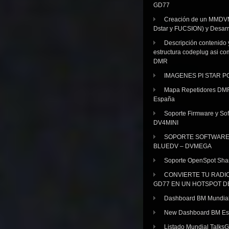
GD77
Creación de un MMDV
Dstar y FUCSION) y Desarr
Descripción contenido 
estructura codeplug asi co
DMR
IMAGENES PI STAR 
Mapa Repetidores DM
España
Soporte Firmware y Sof
DV4MINI
SOPORTE SOFTWAR
BLUEDV – DVMEGA
Soporte OpenSpot Sha
CONVIERTE TU RADI
GD77 EN UN HOTSPOT D
Dashboard BM Mundia
New Dashboard BM E
Listado Mundial Talks