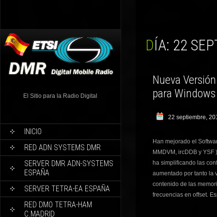
DÍA:
22 SEP
Nueva Versió
para Windows
El Sitio para la Radio Digital
22 septiembre, 20
INICIO
Han mejorado el Soft
RED ADN SYSTEMS DMR
MMDVM, ircDDB y YSF ) 
SERVER DMR ADN-SYSTEMS
ha simplificando las co
ESPAÑA
aumentado por tanto la 
contenido de las memor
SERVER TETRA-EA ESPAÑA
frecuencias en offset. 
RED DMO TETRA-HAM
C.MADRID