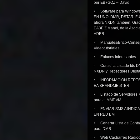
por EB7GQZ – David
Software para Windo
EN UNO, DMR, DSTAR, FU
ahora NXDN tambien, Grac
EA3EIZ Manel, de la Asoci
ADER
Manuales/Brico-Consej
Videotutoriales
Enlaces interesantes
Consulta Listado Ids D
NXDN y Repetidores Digita
INFORMACION REPE
EA BRANDMEISTER
Listado de Servidores 
para el MMDVM
ENVIAR SMS A INDIC
EN RED BM
Generar Lista de Cont
para DMR
Web Cacharreo Radiod