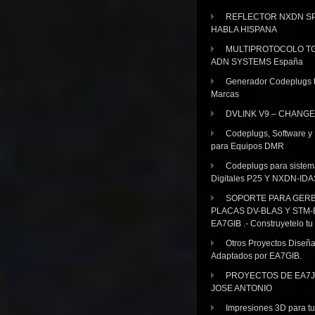
REFLECTOR NXDN SP
HABLA HISPANA
MULTIPROTOCOLO TG
ADN SYSTEMS España
Generador Codeplugs t
Marcas
DVLINK V9 – CHANGE
Codeplugs, Software y
para Equipos DMR
Codeplugs para sistem
Digitales P25 Y NXDN-IDA
SOPORTE PARA GER
PLACAS DV-BLAS Y STM-
EA7GIB .- Construyetelo tu
Otros Proyectos Diseñ
Adaptados por EA7GIB.
PROYECTOS DE EA7J
JOSE ANTONIO
Impresiones 3D para tu