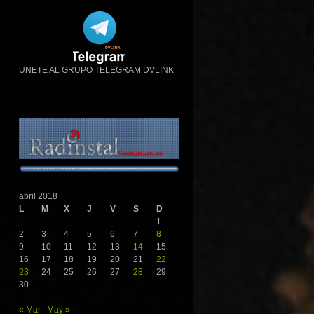
UNETE AL GRUPO TELEGRAM DVLINK
abril 2018
L
M
X
J
V
S
D
1
2
3
4
5
6
7
8
9
10
11
12
13
14
15
16
17
18
19
20
21
22
23
24
25
26
27
28
29
30
« Mar
May »