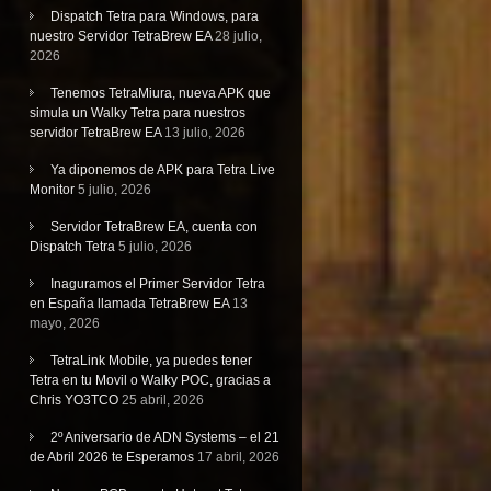
Dispatch Tetra para Windows, para
nuestro Servidor TetraBrew EA
28 julio,
2026
Tenemos TetraMiura, nueva APK que
simula un Walky Tetra para nuestros
servidor TetraBrew EA
13 julio, 2026
Ya diponemos de APK para Tetra Live
Monitor
5 julio, 2026
Servidor TetraBrew EA, cuenta con
Dispatch Tetra
5 julio, 2026
Inaguramos el Primer Servidor Tetra
en España llamada TetraBrew EA
13
mayo, 2026
TetraLink Mobile, ya puedes tener
Tetra en tu Movil o Walky POC, gracias a
Chris YO3TCO
25 abril, 2026
2º Aniversario de ADN Systems – el 21
de Abril 2026 te Esperamos
17 abril, 2026