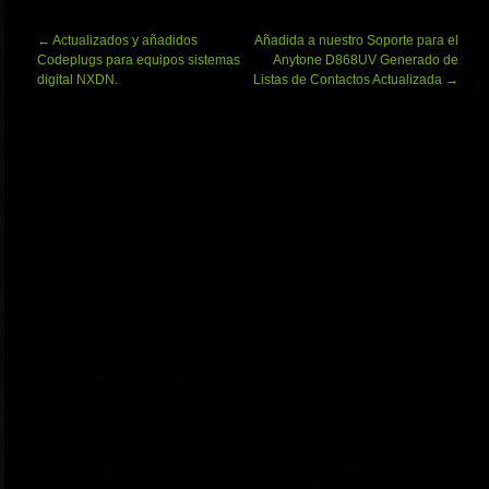
Navegación
←
Actualizados y añadidos
Añadida a nuestro Soporte para el
de
Codeplugs para equipos sistemas
Anytone D868UV Generado de
entradas
digital NXDN.
Listas de Contactos Actualizada
→