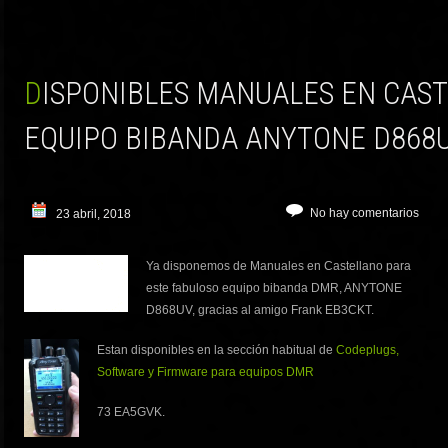
DISPONIBLES MANUALES EN CASTELLANO PARA EL
EQUIPO BIBANDA ANYTONE D868U
No hay comentarios
23 abril, 2018
Ya disponemos de Manuales en Castellano para
este fabuloso equipo bibanda DMR, ANYTONE
D868UV, gracias al amigo Frank EB3CKT.
Estan disponibles en la sección habitual de
Codeplugs,
Software y Firmware para equipos DMR
73 EA5GVK.