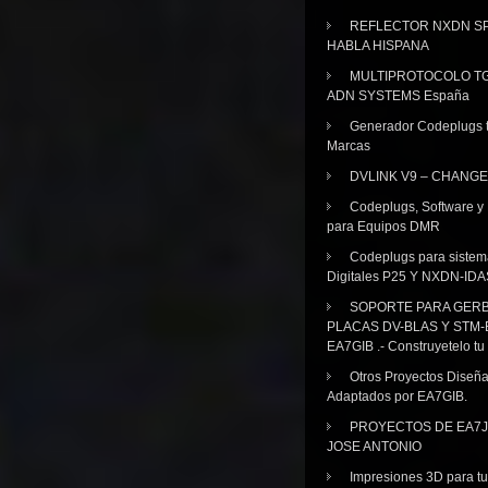
REFLECTOR NXDN SP
HABLA HISPANA
MULTIPROTOCOLO TG
ADN SYSTEMS España
Generador Codeplugs t
Marcas
DVLINK V9 – CHANGE
Codeplugs, Software y
para Equipos DMR
Codeplugs para sistem
Digitales P25 Y NXDN-IDA
SOPORTE PARA GER
PLACAS DV-BLAS Y STM-
EA7GIB .- Construyetelo tu
Otros Proyectos Diseñ
Adaptados por EA7GIB.
PROYECTOS DE EA7J
JOSE ANTONIO
Impresiones 3D para tu