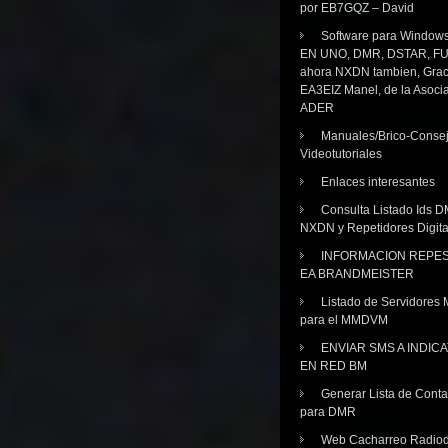
por EB7GQZ – David
Software para Windo
EN UNO, DMR, DSTAR, FU
ahora NXDN tambien, Grac
EA3EIZ Manel, de la Asoci
ADER
Manuales/Brico-Consej
Videotutoriales
Enlaces interesantes
Consulta Listado Ids D
NXDN y Repetidores Digita
INFORMACION REPE
EA BRANDMEISTER
Listado de Servidores 
para el MMDVM
ENVIAR SMS A INDIC
EN RED BM
Generar Lista de Cont
para DMR
Web Cacharreo Radiod