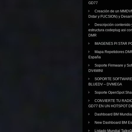
GD77
Creación de un MMDV
Dstar y FUCSION) y Desarr
Descripción contenido 
estructura codeplug asi co
DMR
IMAGENES PI STAR 
Mapa Repetidores DM
España
Soporte Firmware y Sof
DV4MINI
SOPORTE SOFTWAR
BLUEDV – DVMEGA
Soporte OpenSpot Sha
CONVIERTE TU RADI
GD77 EN UN HOTSPOT D
Dashboard BM Mundia
New Dashboard BM E
Listado Mundial Talks