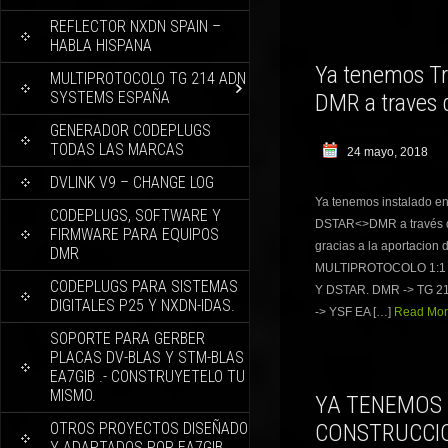
REFLECTOR NXDN SPAIN –
HABLA HISPANA
Ya tenemos Tr
MULTIPROTOCOLO TG 214 ADN
SYSTEMS ESPAÑA
DMR a traves 
GENERADOR CODEPLUGS
TODAS LAS MARCAS
24 mayo, 2018
DVLINK V9 – CHANGE LOG
Ya tenemos instalado en
CODEPLUGS, SOFTWARE Y
DSTAR<>DMR a través d
FIRMWARE PARA EQUIPOS
gracias a la aportacio
DMR
MULTIPROTOCOLO 1:1 
CODEPLUGS PARA SISTEMAS
Y DSTAR. DMR -> TG 2
DIGITALES P25 Y NXDN-IDAS.
-> YSF EA […]
Read More
SOPORTE PARA GERBER
PLACAS DV-BLAS Y STM-BLAS
EA7GIB .- CONSTRUYETELO TU
MISMO.
YA TENEMOS 
OTROS PROYECTOS DISEÑADO
CONSTRUCCIO
Y ADAPTADOS POR EA7GIB.