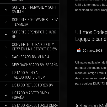
USB y tener nuestro BL
SOPORTE FIRMWARE Y SOFT
necesidad de tener Rasp
DV4MINI
SOPORTE SOFTWARE BLUEDV
– DVMEGA
Ultimos Codep
SOPORTE OPENSPOT SHARK
RF
Equipo Biban
CONVIERTE TU RADIODDITY
GD77 EN UN HOTSPOT DE 5W
10 mayo, 2018
DASHBOARD BM MUNDIAL
Ultima Actualizacion de 
NEW DASHBOARD BM ESPAÑA
bandas) del equipo Dig
LISTADO MUNDIAL
mano del amigo Frank EB
TALKSGROUPS EN BM
de costumbre en nuestr
para equipos DMR ´73
LISTADO REFLECTORES BM
LISTADO MASTER DMR +
ESPAÑA
Activacion Mol
LISTADO REFLECTORES DMR+