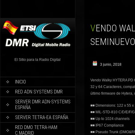
VENDO WALKY HYTERA PD685 UHF (400-527 MHZ),
SEMINUEVO
El Sitio para la Radio Digital
3 junio, 2018
Vendo Walky HYTERA PD 68
INICIO
32 y 64 Caracteres, compat
RED ADN SYSTEMS DMR
último firmware de Hytera,
SERVER DMR ADN-SYSTEMS
■■ Dimensions: 122 x 55 x
ESPAÑA
■■ MIL-STD-810 C/D/E/F/G
SERVER TETRA-EA ESPAÑA
■■ Up to 1024 channels
■■ IP67 Compliance
RED DMO TETRA-HAM
■■ Pseudo Trunk (DMO&R
C.MADRID