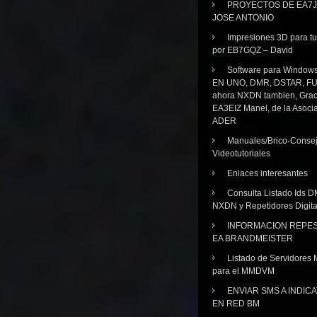
PROYECTOS DE EA7J
JOSE ANTONIO
Impresiones 3D para tu
por EB7GQZ – David
Software para Windo
EN UNO, DMR, DSTAR, FU
ahora NXDN tambien, Grac
EA3EIZ Manel, de la Asoci
ADER
Manuales/Brico-Consej
Videotutoriales
Enlaces interesantes
Consulta Listado Ids D
NXDN y Repetidores Digita
INFORMACION REPE
EA BRANDMEISTER
Listado de Servidores 
para el MMDVM
ENVIAR SMS A INDIC
EN RED BM