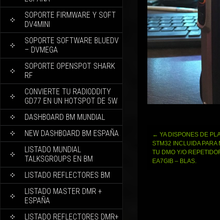
SOPORTE FIRMWARE Y SOFT
DV4MINI
SOPORTE SOFTWARE BLUEDV
– DVMEGA
SOPORTE OPENSPOT SHARK
RF
CONVIERTE TU RADIODDITY
GD77 EN UN HOTSPOT DE 5W
DASHBOARD BM MUNDIAL
NEW DASHBOARD BM ESPAÑA
Navegación
←
YA DISPONES DE PL
de
STM32 INCLUIDA PARA
LISTADO MUNDIAL
entradas
TU DMO Y/O REPETIDO
TALKSGROUPS EN BM
EA7GIB – BLAS.
LISTADO REFLECTORES BM
LISTADO MASTER DMR +
ESPAÑA
LISTADO REFLECTORES DMR+