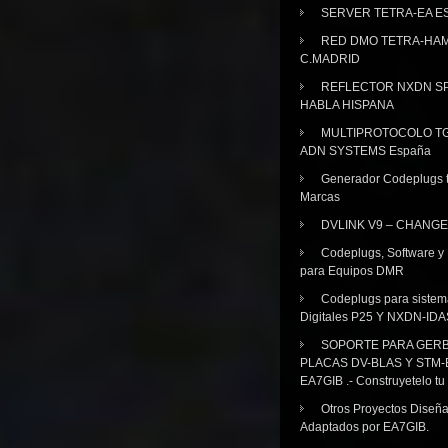
SERVER TETRA-EA E
RED DMO TETRA-HA
C.MADRID
REFLECTOR NXDN SP
HABLA HISPANA
MULTIPROTOCOLO TG
ADN SYSTEMS España
Generador Codeplugs t
Marcas
DVLINK V9 – CHANGE
Codeplugs, Software y
para Equipos DMR
Codeplugs para sistem
Digitales P25 Y NXDN-IDA
SOPORTE PARA GER
PLACAS DV-BLAS Y STM-
EA7GIB .- Construyetelo tu
Otros Proyectos Diseñ
Adaptados por EA7GIB.