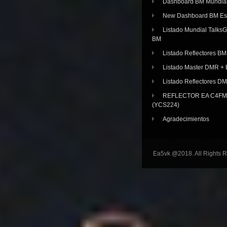
Dashboard BM Mundia
New Dashboard BM E
Listado Mundial Talks
BM
Listado Reflectores BM
Listado Master DMR 
Listado Reflectores D
REFLECTOR EA C4FM 
(YCS224)
Agradecimientos
Ea5vk @2018. All Rights 