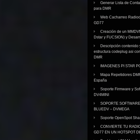
Generar Lista de Cont
para DMR
Web Cacharreo Radiod
GD77
Creación de un MMDV
Dstar y FUCSION) y Desarr
Descripción contenido 
estructura codeplug asi co
DMR
IMAGENES PI STAR 
Mapa Repetidores DM
España
Soporte Firmware y Sof
DV4MINI
SOPORTE SOFTWAR
BLUEDV – DVMEGA
Soporte OpenSpot Sha
CONVIERTE TU RADI
GD77 EN UN HOTSPOT D