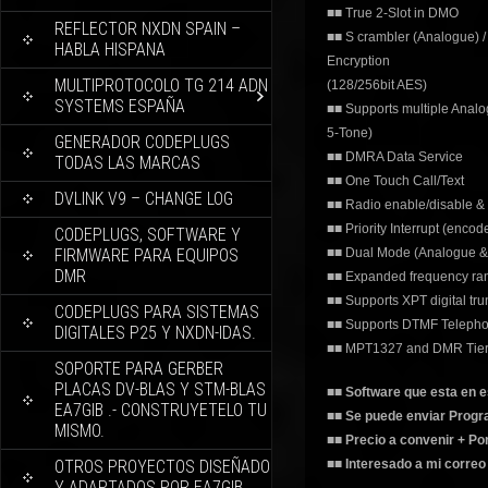
■■ True 2-Slot in DMO
REFLECTOR NXDN SPAIN –
■■ S crambler (Analogue) / 
HABLA HISPANA
Encryption
MULTIPROTOCOLO TG 214 ADN
(128/256bit AES)
SYSTEMS ESPAÑA
■■ Supports multiple Anal
5-Tone)
GENERADOR CODEPLUGS
■■ DMRA Data Service
TODAS LAS MARCAS
■■ One Touch Call/Text
DVLINK V9 – CHANGE LOG
■■ Radio enable/disable &
■■ Priority Interrupt (enco
CODEPLUGS, SOFTWARE Y
FIRMWARE PARA EQUIPOS
■■ Dual Mode (Analogue & 
DMR
■■ Expanded frequency ra
■■ Supports XPT digital tru
CODEPLUGS PARA SISTEMAS
■■ Supports DTMF Telepho
DIGITALES P25 Y NXDN-IDAS.
■■ MPT1327 and DMR Tier I
SOPORTE PARA GERBER
PLACAS DV-BLAS Y STM-BLAS
■■ Software que esta en 
EA7GIB .- CONSTRUYETELO TU
■■ Se puede enviar Progra
MISMO.
■■ Precio a convenir + Po
OTROS PROYECTOS DISEÑADO
■■ Interesado a mi corre
Y ADAPTADOS POR EA7GIB.