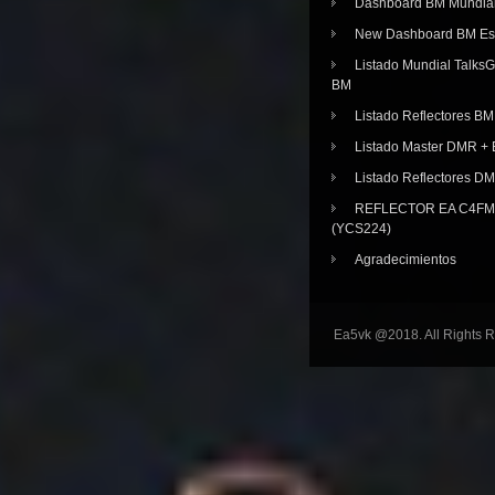
Dashboard BM Mundia
New Dashboard BM E
Listado Mundial Talks
BM
Listado Reflectores BM
Listado Master DMR 
Listado Reflectores D
REFLECTOR EA C4FM 
(YCS224)
Agradecimientos
Ea5vk @2018. All Rights 