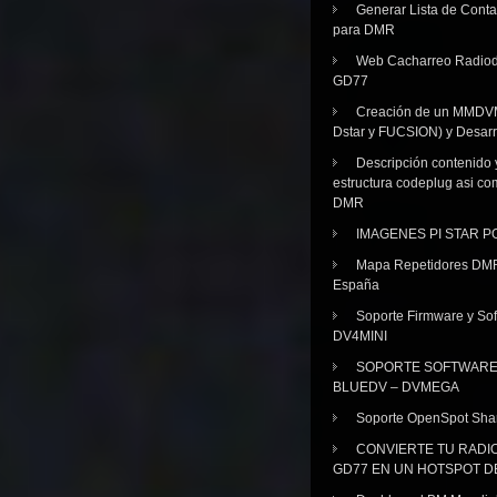
Generar Lista de Cont
para DMR
Web Cacharreo Radiod
GD77
Creación de un MMDV
Dstar y FUCSION) y Desarr
Descripción contenido 
estructura codeplug asi co
DMR
IMAGENES PI STAR 
Mapa Repetidores DM
España
Soporte Firmware y Sof
DV4MINI
SOPORTE SOFTWAR
BLUEDV – DVMEGA
Soporte OpenSpot Sha
CONVIERTE TU RADI
GD77 EN UN HOTSPOT D