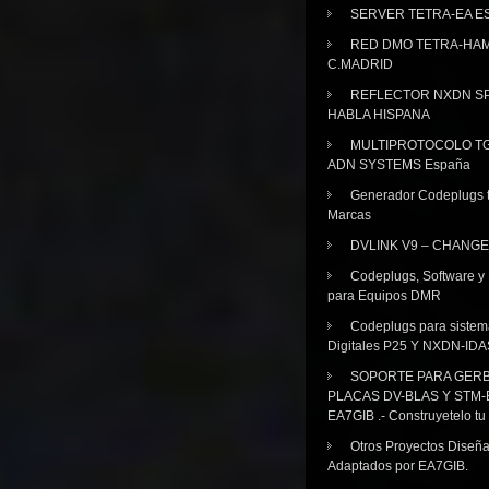
SERVER TETRA-EA E
RED DMO TETRA-HA
C.MADRID
REFLECTOR NXDN SP
HABLA HISPANA
MULTIPROTOCOLO TG
ADN SYSTEMS España
Generador Codeplugs t
Marcas
DVLINK V9 – CHANGE
Codeplugs, Software y
para Equipos DMR
Codeplugs para sistem
Digitales P25 Y NXDN-IDA
SOPORTE PARA GER
PLACAS DV-BLAS Y STM-
EA7GIB .- Construyetelo tu
Otros Proyectos Diseñ
Adaptados por EA7GIB.