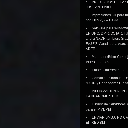
PROYECTOS DE EA7J
JOSE ANTONIO
Impresiones 3D para tu
por EB7GQZ – David
Software para Windo
EN UNO, DMR, DSTAR, FU
ahora NXDN tambien, Grac
EA3EIZ Manel, de la Asoci
ADER
Manuales/Brico-Consej
Videotutoriales
Enlaces interesantes
Consulta Listado Ids D
NXDN y Repetidores Digita
INFORMACION REPE
EA BRANDMEISTER
Listado de Servidores 
para el MMDVM
ENVIAR SMS A INDIC
EN RED BM