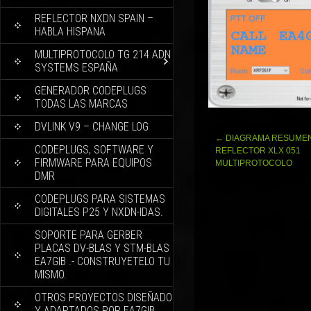
REFLECTOR NXDN SPAIN –
HABLA HISPANA
MULTIPROTOCOLO TG 214 ADN
SYSTEMS ESPAÑA
GENERADOR CODEPLUGS
TODAS LAS MARCAS
DVLINK V9 – CHANGE LOG
Navegación
←
DIAGRAMA RESUMEN
CODEPLUGS, SOFTWARE Y
de
REFLECTOR XLX 051
FIRMWARE PARA EQUIPOS
entradas
MULTIPROTOCOLO
DMR
CODEPLUGS PARA SISTEMAS
DIGITALES P25 Y NXDN-IDAS.
SOPORTE PARA GERBER
PLACAS DV-BLAS Y STM-BLAS
EA7GIB .- CONSTRUYETELO TU
MISMO.
OTROS PROYECTOS DISEÑADO
Y ADAPTADOS POR EA7GIB.