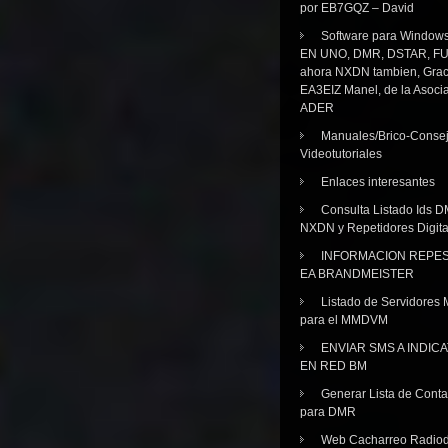
por EB7GQZ – David
Software para Windo
EN UNO, DMR, DSTAR, FU
ahora NXDN tambien, Grac
EA3EIZ Manel, de la Asoci
ADER
Manuales/Brico-Consej
Videotutoriales
Enlaces interesantes
Consulta Listado Ids D
NXDN y Repetidores Digita
INFORMACION REPE
EA BRANDMEISTER
Listado de Servidores 
para el MMDVM
ENVIAR SMS A INDIC
EN RED BM
Generar Lista de Cont
para DMR
Web Cacharreo Radiod