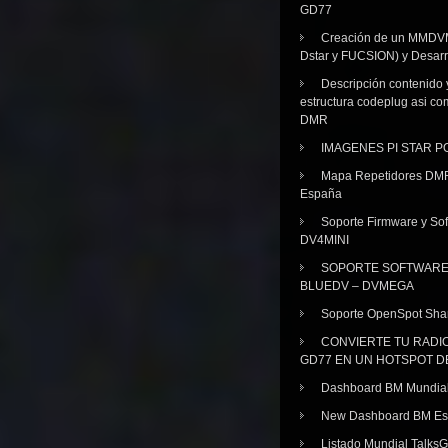
GD77
Creación de un MMDV
Dstar y FUCSION) y Desarr
Descripción contenido 
estructura codeplug asi co
DMR
IMAGENES PI STAR 
Mapa Repetidores DM
España
Soporte Firmware y Sof
DV4MINI
SOPORTE SOFTWAR
BLUEDV – DVMEGA
Soporte OpenSpot Sha
CONVIERTE TU RADI
GD77 EN UN HOTSPOT D
Dashboard BM Mundia
New Dashboard BM E
Listado Mundial Talks