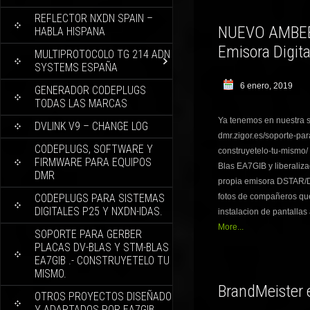
REFLECTOR NXDN SPAIN –
NUEVO AMBEBL
HABLA HISPANA
Emisora Digi
MULTIPROTOCOLO TG 214 ADN
SYSTEMS ESPAÑA
6 enero, 2019
GENERADOR CODEPLUGS
TODAS LAS MARCAS
Ya tenemos en nuestra s
DVLINK V9 – CHANGE LOG
dmr.zigor.es/soporte-pa
CODEPLUGS, SOFTWARE Y
construyetelo-tu-mismo/
FIRMWARE PARA EQUIPOS
Blas EA7GIB y liberaliz
DMR
propia emisora DSTAR/DM
CODEPLUGS PARA SISTEMAS
fotos de compañeros que
DIGITALES P25 Y NXDN-IDAS.
instalacion de pantallas
More...
SOPORTE PARA GERBER
PLACAS DV-BLAS Y STM-BLAS
EA7GIB .- CONSTRUYETELO TU
MISMO.
BrandMeister 
OTROS PROYECTOS DISEÑADO
Y ADAPTADOS POR EA7GIB.