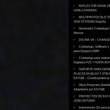
REFLECTOR NXDN SP
HABLA HISPANA
MULTIPROTOCOLO TG
ADN SYSTEMS España
Generador Codeplugs t
Marcas
DVLINK V9 – CHANGE
Codeplugs, Software y
para Equipos DMR
Codeplugs para sistem
Digitales P25 Y NXDN-IDA
SOPORTE PARA GER
PLACAS DV-BLAS Y STM-
EA7GIB .- Construyetelo tu
Otros Proyectos Diseñ
Adaptados por EA7GIB.
PROYECTOS DE EA7J
JOSE ANTONIO
Impresiones 3D para tu