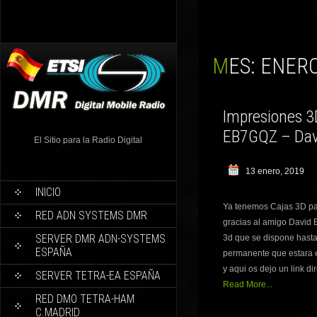
MES:
ENERO
Impresiones 3D
EB7GQZ – Dav
El Sitio para la Radio Digital
13 enero, 2019
INICIO
Ya tenemos Cajas 3D par
RED ADN SYSTEMS DMR
gracias al amigo David 
SERVER DMR ADN-SYSTEMS
3d que se dispone hast
ESPAÑA
permanente que estara 
y aqui os dejo un link di
SERVER TETRA-EA ESPAÑA
Read More...
RED DMO TETRA-HAM
C.MADRID