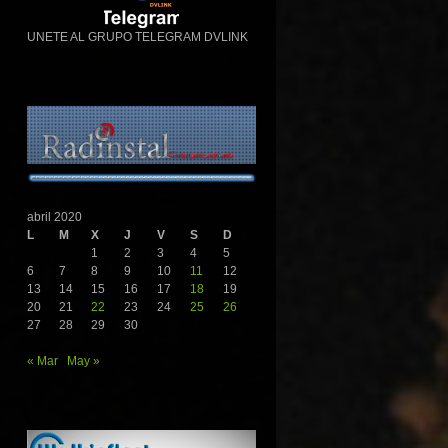
UNETE AL GRUPO TELEGRAM DVLINK
abril 2020
L
M
X
J
V
S
D
1
2
3
4
5
6
7
8
9
10
11
12
13
14
15
16
17
18
19
20
21
22
23
24
25
26
27
28
29
30
« Mar
May »