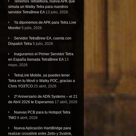
Tenemos TetraMiura, nueva APK que
simula un Walky Tetra para nuestros
servidor TetraBrew EA
13 julio, 2026
Ya diponemos de APK para Tetra Live
Monitor
5 julio, 2026
Servidor TetraBrew EA, cuenta con
Dispatch Tetra
5 julio, 2026
Inaguramos el Primer Servidor Tetra
en España llamada TetraBrew EA
13
mayo, 2026
TetraLink Mobile, ya puedes tener
Tetra en tu Movil o Walky POC, gracias a
Chris YO3TCO
25 abril, 2026
2º Aniversario de ADN Systems – el 21
de Abril 2026 te Esperamos
17 abril, 2026
Nuevas PCB para tu Hotspot Tetra
TMO
9 abril, 2026
Nueva Aplicación HamBridge para
realizar crosslilnk entre Zello y Svxlink,