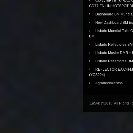
CONVIERTE TU RADI
GD77 EN UN HOTSPOT D
Dashboard BM Mundia
New Dashboard BM E
Listado Mundial Talks
BM
Listado Reflectores BM
Listado Master DMR 
Listado Reflectores D
REFLECTOR EA C4FM 
(YCS224)
Agradecimientos
Ea5vk @2018. All Rights 