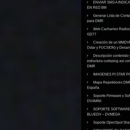
ENVIAR SMS A INDIC
EN RED BM
Generar Lista de Cont
para DMR
Web Cacharreo Radiod
GD77
Creación de un MMDV
Dstar y FUCSION) y Desarr
Descripción contenido 
estructura codeplug asi co
DMR
IMAGENES PI STAR 
Mapa Repetidores DM
España
Soporte Firmware y Sof
DV4MINI
SOPORTE SOFTWAR
BLUEDV – DVMEGA
Soporte OpenSpot Sha