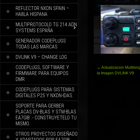
REFLECTOR NXDN SPAIN –
HABLA HISPANA
MULTIPROTOCOLO TG 214 ADN
SYSTEMS ESPAÑA
GENERADOR CODEPLUGS
TODAS LAS MARCAS
DVLINK V9 – CHANGE LOG
CODEPLUGS, SOFTWARE Y
Navegación
←
Actualizacion Multilen
FIRMWARE PARA EQUIPOS
de
la Imagen DVLINK V9
DMR
entradas
CODEPLUGS PARA SISTEMAS
DIGITALES P25 Y NXDN-IDAS.
SOPORTE PARA GERBER
PLACAS DV-BLAS Y STM-BLAS
EA7GIB .- CONSTRUYETELO TU
MISMO.
OTROS PROYECTOS DISEÑADO
Y ADAPTADOS POR EA7GIB.