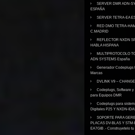
SERVER DMR ADN-S
ESPAÑA
SERVER TETRA-EA E
RED DMO TETRA-HA
C.MADRID
REFLECTOR NXDN SP
HABLA HISPANA
MULTIPROTOCOLO TG
ADN SYSTEMS España
Generador Codeplugs t
Marcas
DVLINK V9 – CHANGE
Codeplugs, Software y
para Equipos DMR
Codeplugs para sistem
Digitales P25 Y NXDN-IDA
SOPORTE PARA GER
PLACAS DV-BLAS Y STM-
EA7GIB .- Construyetelo tu