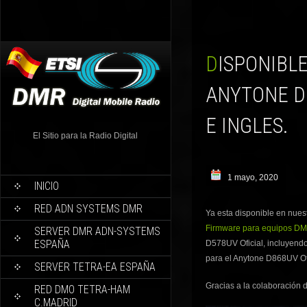
DISPONIBLE V.1.07 EN ESPAÑOL E INGLES PARA
ANYTONE D
E INGLES.
El Sitio para la Radio Digital
1 mayo, 2020
INICIO
RED ADN SYSTEMS DMR
Ya esta disponible en nues
Firmware para equipos D
SERVER DMR ADN-SYSTEMS
ESPAÑA
D578UV Oficial, incluyendo
para el Anytone D868UV Ofi
SERVER TETRA-EA ESPAÑA
Gracias a la colaboración
RED DMO TETRA-HAM
C.MADRID