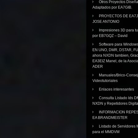
Otros Proyectos Diseñ
Adaptados por EA7GIB.
PROYECTOS DE EA7J
JOSE ANTONIO
Impresiones 3D para tu
por EB7GQZ – David
Software para Windo
EN UNO, DMR, DSTAR, FU
ahora NXDN tambien, Grac
EA3EIZ Manel, de la Asoci
ADER
Manuales/Brico-Consej
Videotutoriales
Enlaces interesantes
Consulta Listado Ids D
NXDN y Repetidores Digita
INFORMACION REPE
EA BRANDMEISTER
Listado de Servidores 
para el MMDVM