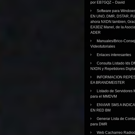
por EB7GQZ – David
Software para Windo
EN UNO, DMR, DSTAR, FU
ahora NXDN tambien, Grac
EA3EIZ Manel, de la Asoci
ADER
Manuales/Brico-Consej
Videotutoriales
Enlaces interesantes
Consulta Listado Ids D
NXDN y Repetidores Digita
INFORMACION REPE
EA BRANDMEISTER
Listado de Servidores 
para el MMDVM
ENVIAR SMS A INDIC
EN RED BM
Generar Lista de Cont
para DMR
Web Cacharreo Radiod