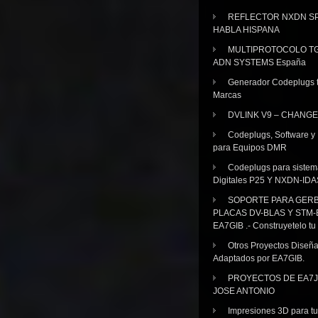
REFLECTOR NXDN SP
HABLA HISPANA
MULTIPROTOCOLO TG
ADN SYSTEMS España
Generador Codeplugs t
Marcas
DVLINK V9 – CHANGE
Codeplugs, Software y
para Equipos DMR
Codeplugs para sistem
Digitales P25 Y NXDN-IDA
SOPORTE PARA GER
PLACAS DV-BLAS Y STM-
EA7GIB .- Construyetelo tu
Otros Proyectos Diseñ
Adaptados por EA7GIB.
PROYECTOS DE EA7J
JOSE ANTONIO
Impresiones 3D para tu