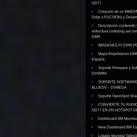
GD77
Creación de un MMDV
Dstar y FUCSION) y Desarr
Descripción contenido 
estructura codeplug asi co
DMR
IMAGENES PI STAR 
Mapa Repetidores DM
España
Soporte Firmware y Sof
DV4MINI
SOPORTE SOFTWAR
BLUEDV – DVMEGA
Soporte OpenSpot Sha
CONVIERTE TU RADI
GD77 EN UN HOTSPOT D
Dashboard BM Mundia
New Dashboard BM E
Listado Mundial Talks