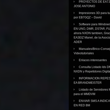
PROYECTOS DE EA7J
JOSE ANTONIO
Impresiones 3D para tu
por EB7GQZ – David
Software para Windo
EN UNO, DMR, DSTAR, FU
ahora NXDN tambien, Grac
EA3EIZ Manel, de la Asoci
ADER
Manuales/Brico-Consej
Videotutoriales
Enlaces interesantes
Consulta Listado Ids D
NXDN y Repetidores Digita
INFORMACION REPE
EA BRANDMEISTER
Listado de Servidores 
para el MMDVM
ENVIAR SMS A INDIC
EN RED BM