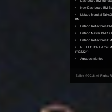
Dashboard BM Mundia
New Dashboard BM E
Listado Mundial Talks
BM
Listado Reflectores BM
Listado Master DMR 
Listado Reflectores D
REFLECTOR EA C4FM 
(YCS224)
Agradecimientos
Ea5vk @2018. All Rights 