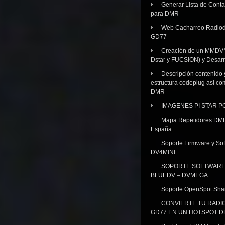
Generar Lista de Cont
para DMR
Web Cacharreo Radiod
GD77
Creación de un MMDV
Dstar y FUCSION) y Desarr
Descripción contenido 
estructura codeplug asi co
DMR
IMAGENES PI STAR 
Mapa Repetidores DM
España
Soporte Firmware y Sof
DV4MINI
SOPORTE SOFTWAR
BLUEDV – DVMEGA
Soporte OpenSpot Sha
CONVIERTE TU RADI
GD77 EN UN HOTSPOT D