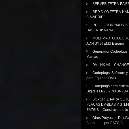
SERVER TETRA-EA E
RED DMO TETRA-HA
C.MADRID
REFLECTOR NXDN SP
HABLA HISPANA
MULTIPROTOCOLO TG
ADN SYSTEMS España
Generador Codeplugs t
Marcas
DVLINK V9 – CHANGE
Codeplugs, Software y
para Equipos DMR
Codeplugs para sistem
Digitales P25 Y NXDN-IDA
SOPORTE PARA GER
PLACAS DV-BLAS Y STM-
EA7GIB .- Construyetelo tu
Otros Proyectos Diseñ
Adaptados por EA7GIB.