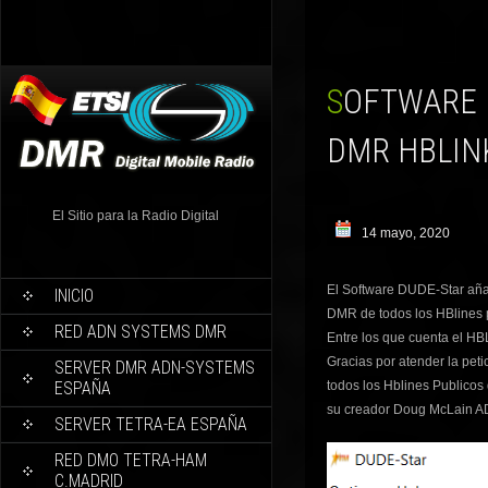
SOFTWARE DUDE-STAR AÑADE TAMBIEN SERVIDORES
DMR HBLIN
El Sitio para la Radio Digital
14 mayo, 2020
El Software DUDE-Star añad
INICIO
DMR de todos los HBlines p
RED ADN SYSTEMS DMR
Entre los que cuenta el H
Gracias por atender la pe
SERVER DMR ADN-SYSTEMS
ESPAÑA
todos los Hblines Publico
su creador Doug McLain A
SERVER TETRA-EA ESPAÑA
RED DMO TETRA-HAM
C.MADRID