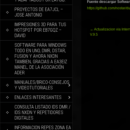
Fuente descargar Softwa
https://github.com/nostar/d
PROYECTOS DE EA7JCL –
JOSE ANTONIO
IMPRESIONES 3D PARA TUS
Navegación
HOTSPOT POR EB7GQZ –
←
Actualizacion via Inte
de
V.9.5
DAVID
entradas
SOFTWARE PARA WINDOWS
TODO EN UNO, DMR, DSTAR,
FUSION Y AHORA NXDN
TAMBIEN, GRACIAS A EA3EIZ
MANEL, DE LA ASOCIACIÓN
ADER
MANUALES/BRICO-CONSEJOS
Y VIDEOTUTORIALES
ENLACES INTERESANTES
CONSULTA LISTADO IDS DMR /
IDS NXDN Y REPETIDORES
DIGITALES
INFORMACION REPES ZONA EA