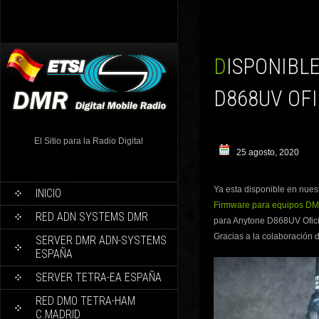
DISPONIBLE V1.39 CPS Y FIRMWARE V.2.39 ANYTONE
D868UV OFI
El Sitio para la Radio Digital
25 agosto, 2020
Ya esta disponible en nues
INICIO
Firmware para equipos D
RED ADN SYSTEMS DMR
para Anytone D868UV Oficia
Gracias a la colaboración
SERVER DMR ADN-SYSTEMS
ESPAÑA
SERVER TETRA-EA ESPAÑA
RED DMO TETRA-HAM
C.MADRID