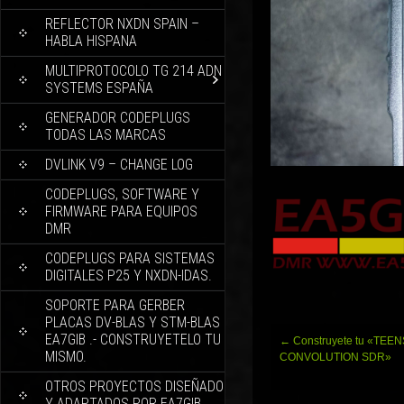
REFLECTOR NXDN SPAIN –
HABLA HISPANA
MULTIPROTOCOLO TG 214 ADN
SYSTEMS ESPAÑA
GENERADOR CODEPLUGS
TODAS LAS MARCAS
DVLINK V9 – CHANGE LOG
CODEPLUGS, SOFTWARE Y
FIRMWARE PARA EQUIPOS
DMR
CODEPLUGS PARA SISTEMAS
DIGITALES P25 Y NXDN-IDAS.
SOPORTE PARA GERBER
PLACAS DV-BLAS Y STM-BLAS
EA7GIB .- CONSTRUYETELO TU
Navegación
←
Construyete tu «TEE
MISMO.
de
CONVOLUTION SDR»
entradas
OTROS PROYECTOS DISEÑADO
Y ADAPTADOS POR EA7GIB.