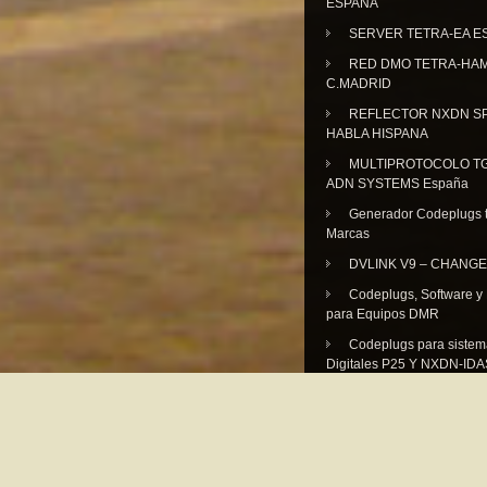
ESPAÑA
SERVER TETRA-EA E
RED DMO TETRA-HA
C.MADRID
REFLECTOR NXDN SP
HABLA HISPANA
MULTIPROTOCOLO TG
ADN SYSTEMS España
Generador Codeplugs t
Marcas
DVLINK V9 – CHANGE
Codeplugs, Software y
para Equipos DMR
Codeplugs para sistem
Digitales P25 Y NXDN-IDA
SOPORTE PARA GER
PLACAS DV-BLAS Y STM-
EA7GIB .- Construyetelo tu
Otros Proyectos Diseñ
Adaptados por EA7GIB.