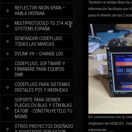
Tambien el amigo Blas ha
REFLECTOR NXDN SPAIN –
información facilitado por
HABLA HISPANA
para el diseño de las Carat
MULTIPROTOCOLO TG 214 ADN
SYSTEMS ESPAÑA
GENERADOR CODEPLUGS
TODAS LAS MARCAS
DVLINK V9 – CHANGE LOG
CODEPLUGS, SOFTWARE Y
FIRMWARE PARA EQUIPOS
DMR
CODEPLUGS PARA SISTEMAS
DIGITALES P25 Y NXDN-IDAS.
SOPORTE PARA GERBER
PLACAS DV-BLAS Y STM-BLAS
EA7GIB .- CONSTRUYETELO TU
MISMO.
En consonancia con la crea
originario de KD8CEC, hab
OTROS PROYECTOS DISEÑADO
informando…….
Y ADAPTADOS POR EA7GIB.