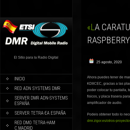
«LA CARATULA» PARA TU DVPI CONVIERTE TU
RASPBERRY 
El Sitio para la Radio Digital
25 agosto, 2020
Ahora puedes tener de man
INICIO
KD8CEC, gracias a las pla
RED ADN SYSTEMS DMR
poder colocar tu pantalla, 
fisicos, y placa trasera pa
SERVER DMR ADN-SYSTEMS
ESPAÑA
amplificador de audio.
SERVER TETRA-EA ESPAÑA
Podeis obtener todo lo nec
dmr.zigor.es/otros-proyect
RED DMO TETRA-HAM
C.MADRID