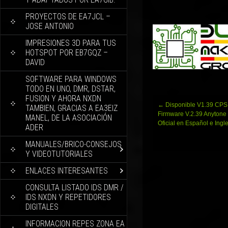
PROYECTOS DE EA7JCL –
JOSE ANTONIO
IMPRESIONES 3D PARA TUS
HOTSPOT POR EB7GQZ –
DAVID
SOFTWARE PARA WINDOWS
TODO EN UNO, DMR, DSTAR,
FUSION Y AHORA NXDN
Navegación
←
Disponible V1.39 CPS
TAMBIEN, GRACIAS A EA3EIZ
de
Firmware V.2.39 Anyton
MANEL, DE LA ASOCIACIÓN
entradas
Oficial en Español e Ingle
ADER
MANUALES/BRICO-CONSEJOS
Y VIDEOTUTORIALES
ENLACES INTERESANTES
CONSULTA LISTADO IDS DMR /
IDS NXDN Y REPETIDORES
DIGITALES
INFORMACION REPES ZONA EA