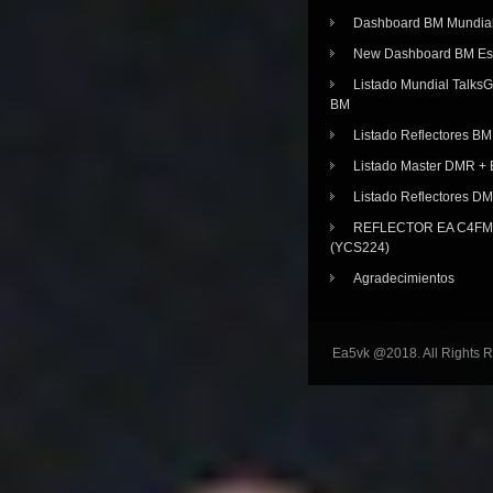
Dashboard BM Mundia
New Dashboard BM E
Listado Mundial Talks
BM
Listado Reflectores BM
Listado Master DMR 
Listado Reflectores D
REFLECTOR EA C4FM 
(YCS224)
Agradecimientos
Ea5vk @2018. All Rights 