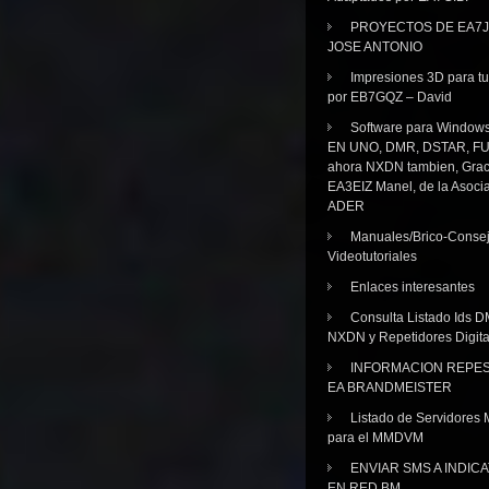
PROYECTOS DE EA7J
JOSE ANTONIO
Impresiones 3D para tu
por EB7GQZ – David
Software para Windo
EN UNO, DMR, DSTAR, FU
ahora NXDN tambien, Grac
EA3EIZ Manel, de la Asoci
ADER
Manuales/Brico-Consej
Videotutoriales
Enlaces interesantes
Consulta Listado Ids D
NXDN y Repetidores Digita
INFORMACION REPE
EA BRANDMEISTER
Listado de Servidores 
para el MMDVM
ENVIAR SMS A INDIC
EN RED BM