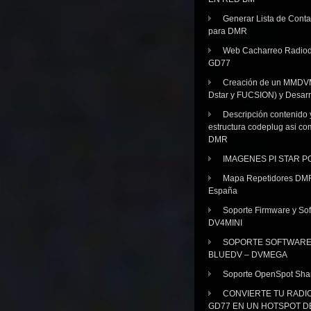
Generar Lista de Cont
para DMR
Web Cacharreo Radiod
GD77
Creación de un MMDV
Dstar y FUCSION) y Desarr
Descripción contenido 
estructura codeplug asi co
DMR
IMAGENES PI STAR 
Mapa Repetidores DM
España
Soporte Firmware y Sof
DV4MINI
SOPORTE SOFTWAR
BLUEDV – DVMEGA
Soporte OpenSpot Sha
CONVIERTE TU RADI
GD77 EN UN HOTSPOT D