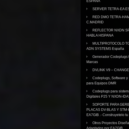
ESPAÑA
SERVER TETRA-EA E
RED DMO TETRA-HA
C.MADRID
REFLECTOR NXDN SP
HABLA HISPANA
MULTIPROTOCOLO TG
ADN SYSTEMS España
Generador Codeplugs t
Marcas
DVLINK V9 – CHANGE
Codeplugs, Software y
para Equipos DMR
Codeplugs para sistem
Digitales P25 Y NXDN-IDA
SOPORTE PARA GER
PLACAS DV-BLAS Y STM-
EA7GIB .- Construyetelo tu
Otros Proyectos Diseñ
Adaptados por EA7GIB.