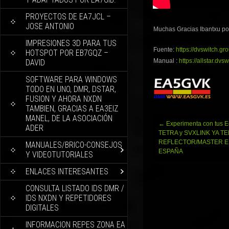
PROYECTOS DE EA7JCL –
JOSE ANTONIO
Muchas Gracias Ibantxu por 
IMPRESIONES 3D PARA TUS
Fuente:
https://dvswitch.g
HOTSPOT POR EB7GQZ –
Manual :
https://allstar.d
DAVID
SOFTWARE PARA WINDOWS
TODO EN UNO, DMR, DSTAR,
FUSION Y AHORA NXDN
TAMBIEN, GRACIAS A EA3EIZ
MANEL, DE LA ASOCIACIÓN
Navegación
←
Experimenta con tus E
ADER
de
TETRA y SVXLINK YA 
entradas
REFLECTOR/MASTER 
MANUALES/BRICO-CONSEJOS
ESPAÑA
Y VIDEOTUTORIALES
ENLACES INTERESANTES
CONSULTA LISTADO IDS DMR /
IDS NXDN Y REPETIDORES
DIGITALES
INFORMACION REPES ZONA EA