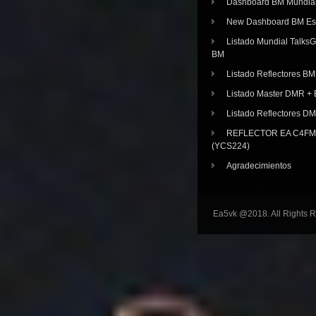
Dashboard BM Mundia
New Dashboard BM E
Listado Mundial Talks
BM
Listado Reflectores BM
Listado Master DMR 
Listado Reflectores D
REFLECTOR EA C4FM 
(YCS224)
Agradecimientos
Ea5vk @2018. All Rights 