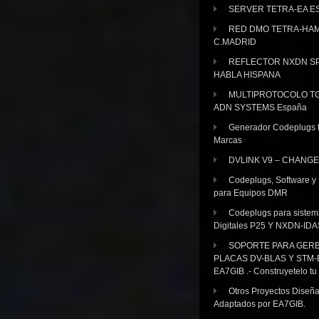
SERVER TETRA-EA E
RED DMO TETRA-HA
C.MADRID
REFLECTOR NXDN SP
HABLA HISPANA
MULTIPROTOCOLO TG
ADN SYSTEMS España
Generador Codeplugs t
Marcas
DVLINK V9 – CHANGE
Codeplugs, Software y
para Equipos DMR
Codeplugs para sistem
Digitales P25 Y NXDN-IDA
SOPORTE PARA GER
PLACAS DV-BLAS Y STM-
EA7GIB .- Construyetelo tu
Otros Proyectos Diseñ
Adaptados por EA7GIB.