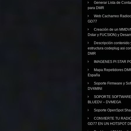
Generar Lista de Cont
para DMR
Web Cacharreo Radiod
GD77
Creación de un MMDV
Dstar y FUCSION) y Desarr
Descripción contenido 
estructura codeplug asi co
DMR
IMAGENES PI STAR 
Mapa Repetidores DM
España
Soporte Firmware y Sof
DV4MINI
SOPORTE SOFTWAR
BLUEDV – DVMEGA
Soporte OpenSpot Sha
CONVIERTE TU RADI
GD77 EN UN HOTSPOT D