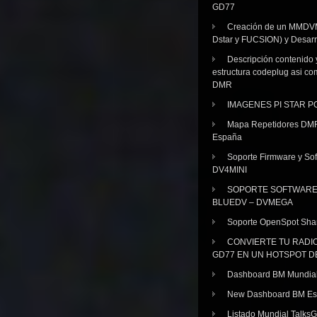
GD77
Creación de un MMDV
Dstar y FUCSION) y Desarr
Descripción contenido 
estructura codeplug asi co
DMR
IMAGENES PI STAR 
Mapa Repetidores DM
España
Soporte Firmware y Sof
DV4MINI
SOPORTE SOFTWAR
BLUEDV – DVMEGA
Soporte OpenSpot Sha
CONVIERTE TU RADI
GD77 EN UN HOTSPOT D
Dashboard BM Mundia
New Dashboard BM E
Listado Mundial Talks