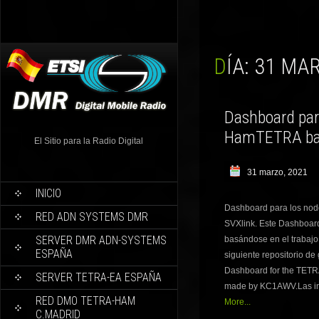
DÍA:
31 MAR
Dashboard para
HamTETRA bas
El Sitio para la Radio Digital
31 marzo, 2021
INICIO
Dashboard para los no
RED ADN SYSTEMS DMR
SVXlink. Este Dashboar
SERVER DMR ADN-SYSTEMS
basándose en el trabaj
ESPAÑA
siguiente repositorio de
Dashboard for the TETR
SERVER TETRA-EA ESPAÑA
made by KC1AWV.Las ins
RED DMO TETRA-HAM
More...
C.MADRID