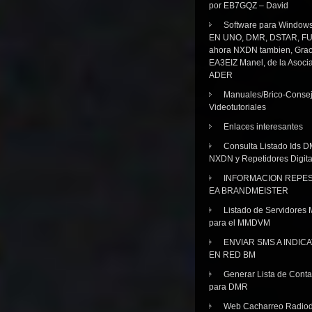
por EB7GQZ – David
Software para Windo
EN UNO, DMR, DSTAR, FU
ahora NXDN tambien, Grac
EA3EIZ Manel, de la Asoci
ADER
Manuales/Brico-Consej
Videotutoriales
Enlaces interesantes
Consulta Listado Ids D
NXDN y Repetidores Digita
INFORMACION REPE
EA BRANDMEISTER
Listado de Servidores 
para el MMDVM
ENVIAR SMS A INDIC
EN RED BM
Generar Lista de Cont
para DMR
Web Cacharreo Radiod