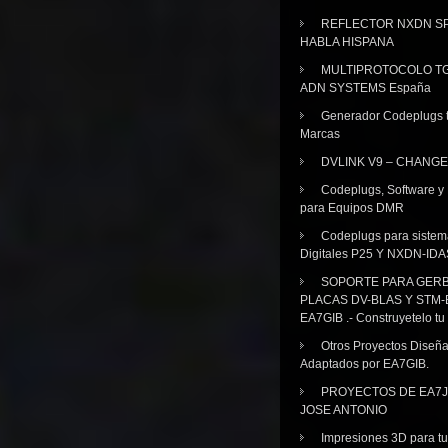
REFLECTOR NXDN SP
HABLA HISPANA
MULTIPROTOCOLO TG
ADN SYSTEMS España
Generador Codeplugs t
Marcas
DVLINK V9 – CHANGE
Codeplugs, Software y
para Equipos DMR
Codeplugs para sistem
Digitales P25 Y NXDN-IDA
SOPORTE PARA GER
PLACAS DV-BLAS Y STM-
EA7GIB .- Construyetelo tu
Otros Proyectos Diseñ
Adaptados por EA7GIB.
PROYECTOS DE EA7J
JOSE ANTONIO
Impresiones 3D para tu