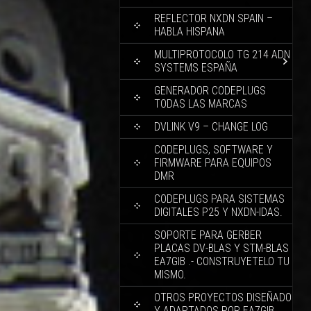
REFLECTOR NXDN SPAIN –
HABLA HISPANA
MULTIPROTOCOLO TG 214 ADN
SYSTEMS ESPAÑA
GENERADOR CODEPLUGS
TODAS LAS MARCAS
DVLINK V9 – CHANGE LOG
CODEPLUGS, SOFTWARE Y
FIRMWARE PARA EQUIPOS
DMR
CODEPLUGS PARA SISTEMAS
DIGITALES P25 Y NXDN-IDAS.
SOPORTE PARA GERBER
PLACAS DV-BLAS Y STM-BLAS
EA7GIB .- CONSTRUYETELO TU
MISMO.
OTROS PROYECTOS DISEÑADO
Y ADAPTADOS POR EA7GIB.