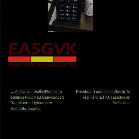
Navegación
←
Aplicacion WalkieFleet para
Dashboard para los nodos de la
de
equipos POC y su Gateway con
red HamTETRA basados en
entradas
Repetidores Hytera para
SVXlink
→
Radioaficionados