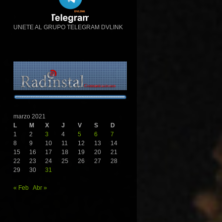
UNETE AL GRUPO TELEGRAM DVLINK
marzo 2021
L
M
X
J
V
S
D
1
2
3
4
5
6
7
8
9
10
11
12
13
14
15
16
17
18
19
20
21
22
23
24
25
26
27
28
29
30
31
« Feb
Abr »