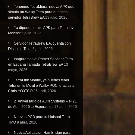
Tenemos TetraMiura, nueva APK que
simula un Walky Tetra para nuestros
servidor TetraBrew EA
13 julio, 2026
Ya diponemos de APK para Tetra Live
Monitor
5 julio, 2026
Servidor TetraBrew EA, cuenta con
Dispatch Tetra
5 julio, 2026
Inaguramos el Primer Servidor Tetra
en España llamada TetraBrew EA
13
mayo, 2026
TetraLink Mobile, ya puedes tener
Tetra en tu Movil o Walky POC, gracias a
Chris YO3TCO
25 abril, 2026
2º Aniversario de ADN Systems – el 21
de Abril 2026 te Esperamos
17 abril, 2026
Nuevas PCB para tu Hotspot Tetra
TMO
9 abril, 2026
Nueva Aplicación HamBridge para