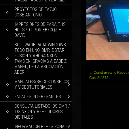
PROYECTOS DE EA7JCL –
JOSE ANTONIO
IMPRESIONES 3D PARA TUS
HOTSPOT POR EB7GQZ –
DAVID
SOFTWARE PARA WINDOWS
TODO EN UNO, DMR, DSTAR,
FUSION Y AHORA NXDN
TAMBIEN, GRACIAS A EA3EIZ
MANEL, DE LA ASOCIACIÓN
ADER
Navegación
←
Construyete tu Recept
de
Cost SI4375
MANUALES/BRICO-CONSEJOS
entradas
Y VIDEOTUTORIALES
ENLACES INTERESANTES
CONSULTA LISTADO IDS DMR /
IDS NXDN Y REPETIDORES
DIGITALES
INFORMACION REPES ZONA EA