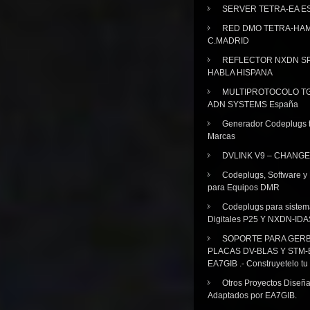
SERVER TETRA-EA E
RED DMO TETRA-HA
C.MADRID
REFLECTOR NXDN SP
HABLA HISPANA
MULTIPROTOCOLO TG
ADN SYSTEMS España
Generador Codeplugs t
Marcas
DVLINK V9 – CHANGE
Codeplugs, Software y
para Equipos DMR
Codeplugs para sistem
Digitales P25 Y NXDN-IDA
SOPORTE PARA GER
PLACAS DV-BLAS Y STM-
EA7GIB .- Construyetelo tu
Otros Proyectos Diseñ
Adaptados por EA7GIB.