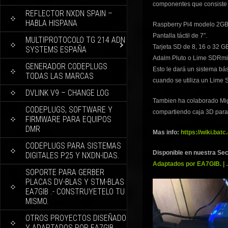
componentes que consiste
REFLECTOR NXDN SPAIN –
HABLA HISPANA
Raspberry Pi4 modelo 2G
Pantalla táctil de 7″.
MULTIPROTOCOLO TG 214 ADN
Tarjeta SD de 8, 16 o 32 G
SYSTEMS ESPAÑA
Adalm Pluto o Lime SDRmi
GENERADOR CODEPLUGS
Esto le dará un sistema b
TODAS LAS MARCAS
cuando se utiliza un Lime
DVLINK V9 – CHANGE LOG
Tambien ha colaborado Mi
CODEPLUGS, SOFTWARE Y
compartiendo caja 3D para 
FIRMWARE PARA EQUIPOS
DMR
Mas info:
https://wiki.bat
CODEPLUGS PARA SISTEMAS
Disponible en nuestra Sec
DIGITALES P25 Y NXDN-IDAS.
Adaptados por EA7GIB. | 
SOPORTE PARA GERBER
PLACAS DV-BLAS Y STM-BLAS
EA7GIB .- CONSTRUYETELO TU
MISMO.
OTROS PROYECTOS DISEÑADO
Y ADAPTADOS POR EA7GIB.