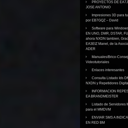
PROYECTOS DE EA7J
JOSE ANTONIO
Impresiones 3D para tu
por EB7GQZ – David
Software para Windo
EN UNO, DMR, DSTAR, FU
ahora NXDN tambien, Grac
EA3EIZ Manel, de la Asoci
ADER
Manuales/Brico-Consej
Videotutoriales
Enlaces interesantes
Consulta Listado Ids D
NXDN y Repetidores Digita
INFORMACION REPE
EA BRANDMEISTER
Listado de Servidores 
para el MMDVM
ENVIAR SMS A INDIC
EN RED BM