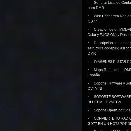
Generar Lista de Cont
para DMR
Web Cacharreo Radiod
GD77
Creación de un MMDV
Dstar y FUCSION) y Desarr
Descripción contenido 
estructura codeplug asi co
DMR
IMAGENES PI STAR 
Mapa Repetidores DM
España
Soporte Firmware y Sof
DV4MINI
SOPORTE SOFTWAR
BLUEDV – DVMEGA
Soporte OpenSpot Sha
CONVIERTE TU RADI
GD77 EN UN HOTSPOT D