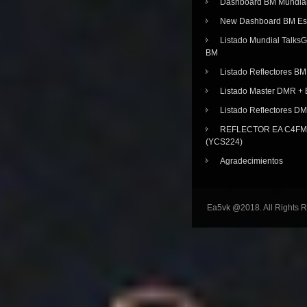
Dashboard BM Mundia
New Dashboard BM E
Listado Mundial Talks
BM
Listado Reflectores BM
Listado Master DMR 
Listado Reflectores D
REFLECTOR EA C4FM 
(YCS224)
Agradecimientos
Ea5vk @2018. All Rights 