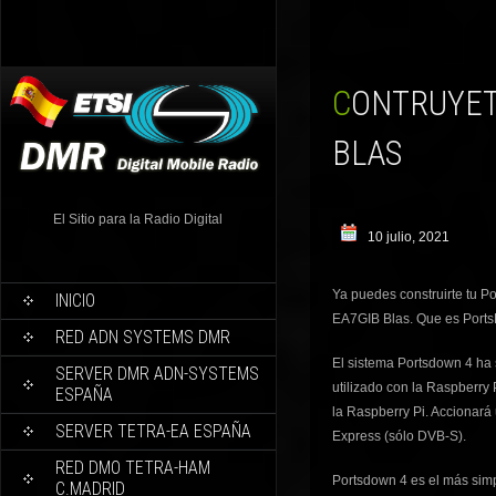
CONTRUYETE TU PORTSDOWN 4, GRACIAS A EA7GIB -
BLAS
El Sitio para la Radio Digital
10 julio, 2021
Ya puedes construirte tu P
INICIO
EA7GIB Blas. Que es Port
RED ADN SYSTEMS DMR
El sistema Portsdown 4 ha 
SERVER DMR ADN-SYSTEMS
utilizado con la Raspberry P
ESPAÑA
la Raspberry Pi. Accionar
SERVER TETRA-EA ESPAÑA
Express (sólo DVB-S).
RED DMO TETRA-HAM
Portsdown 4 es el más simpl
C.MADRID