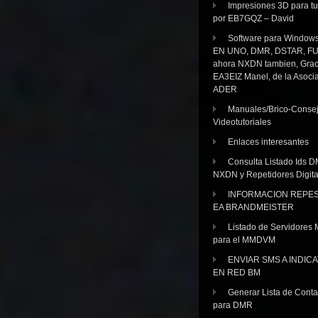
Impresiones 3D para tu
por EB7GQZ – David
Software para Windo
EN UNO, DMR, DSTAR, FU
ahora NXDN tambien, Grac
EA3EIZ Manel, de la Asoci
ADER
Manuales/Brico-Consej
Videotutoriales
Enlaces interesantes
Consulta Listado Ids D
NXDN y Repetidores Digita
INFORMACION REPE
EA BRANDMEISTER
Listado de Servidores 
para el MMDVM
ENVIAR SMS A INDIC
EN RED BM
Generar Lista de Cont
para DMR