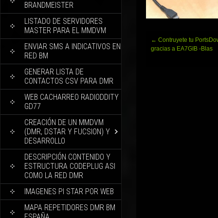
BRANDMEISTER
LISTADO DE SERVIDORES
MASTER PARA EL MMDVM
Navegación
←
Contruyete tu PortsDo
ENVIAR SMS A INDICATIVOS EN
de
gracias a EA7GIB -Blas
RED BM
entradas
GENERAR LISTA DE
CONTACTOS CSV PARA DMR
WEB CACHARREO RADIODDITY
GD77
CREACIÓN DE UN MMDVM
(DMR, DSTAR Y FUCSION) Y
DESARROLLO
DESCRIPCIÓN CONTENIDO Y
ESTRUCTURA CODEPLUG ASI
COMO LA RED DMR
IMAGENES PI STAR POR WEB
MAPA REPETIDORES DMR BM
ESPAÑA