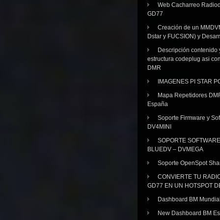
Web Cacharreo Radiod
GD77
Creación de un MMDV
Dstar y FUCSION) y Desarr
Descripción contenido 
estructura codeplug asi co
DMR
IMAGENES PI STAR 
Mapa Repetidores DM
España
Soporte Firmware y Sof
DV4MINI
SOPORTE SOFTWAR
BLUEDV – DVMEGA
Soporte OpenSpot Sha
CONVIERTE TU RADI
GD77 EN UN HOTSPOT D
Dashboard BM Mundia
New Dashboard BM E