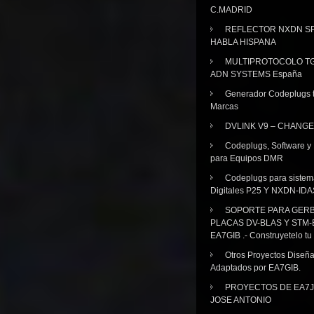
C.MADRID
REFLECTOR NXDN SP
HABLA HISPANA
MULTIPROTOCOLO TG
ADN SYSTEMS España
Generador Codeplugs t
Marcas
DVLINK V9 – CHANGE
Codeplugs, Software y
para Equipos DMR
Codeplugs para sistem
Digitales P25 Y NXDN-IDA
SOPORTE PARA GER
PLACAS DV-BLAS Y STM-
EA7GIB .- Construyetelo tu
Otros Proyectos Diseñ
Adaptados por EA7GIB.
PROYECTOS DE EA7J
JOSE ANTONIO