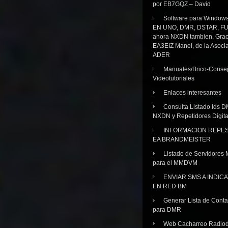
por EB7GQZ – David
Software para Windo
EN UNO, DMR, DSTAR, FU
ahora NXDN tambien, Grac
EA3EIZ Manel, de la Asoci
ADER
Manuales/Brico-Consej
Videotutoriales
Enlaces interesantes
Consulta Listado Ids D
NXDN y Repetidores Digita
INFORMACION REPE
EA BRANDMEISTER
Listado de Servidores 
para el MMDVM
ENVIAR SMS A INDIC
EN RED BM
Generar Lista de Cont
para DMR
Web Cacharreo Radiod