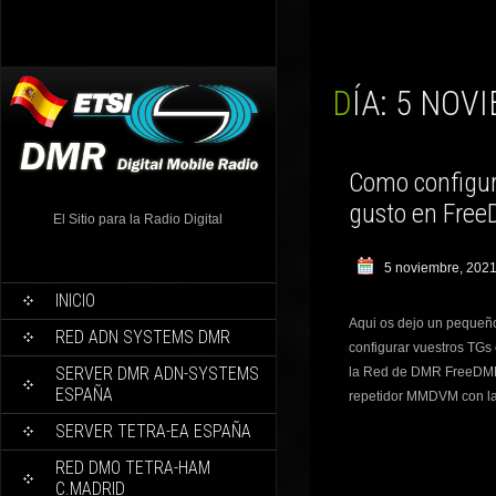
DÍA:
5 NOVI
Como configura
gusto en Fre
El Sitio para la Radio Digital
5 noviembre, 202
INICIO
Aqui os dejo un pequeño
RED ADN SYSTEMS DMR
configurar vuestros TGs 
SERVER DMR ADN-SYSTEMS
la Red de DMR FreeDMR,
ESPAÑA
repetidor MMDVM con la d
SERVER TETRA-EA ESPAÑA
RED DMO TETRA-HAM
C.MADRID