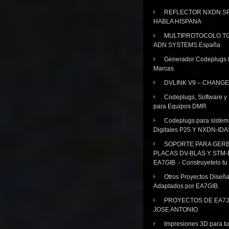
REFLECTOR NXDN SP
HABLA HISPANA
MULTIPROTOCOLO TG
ADN SYSTEMS España
Generador Codeplugs t
Marcas
DVLINK V9 – CHANGE
Codeplugs, Software y
para Equipos DMR
Codeplugs para sistem
Digitales P25 Y NXDN-IDA
SOPORTE PARA GER
PLACAS DV-BLAS Y STM-
EA7GIB .- Construyetelo tu
Otros Proyectos Diseñ
Adaptados por EA7GIB.
PROYECTOS DE EA7J
JOSE ANTONIO
Impresiones 3D para tu