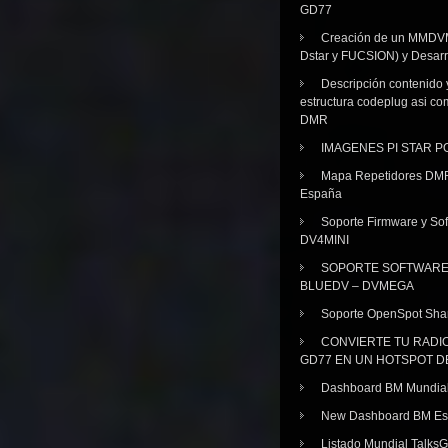
GD77
Creación de un MMDV
Dstar y FUCSION) y Desarr
Descripción contenido 
estructura codeplug asi co
DMR
IMAGENES PI STAR 
Mapa Repetidores DM
España
Soporte Firmware y Sof
DV4MINI
SOPORTE SOFTWAR
BLUEDV – DVMEGA
Soporte OpenSpot Sha
CONVIERTE TU RADI
GD77 EN UN HOTSPOT D
Dashboard BM Mundia
New Dashboard BM E
Listado Mundial Talks