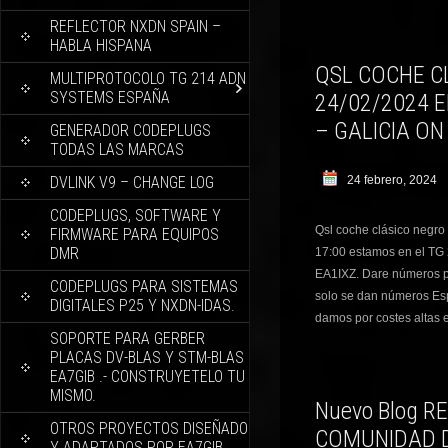
REFLECTOR NXDN SPAIN –
HABLA HISPANA
QSL COCHE C
MULTIPROTOCOLO TG 214 ADN
SYSTEMS ESPAÑA
24/02/2024 
– GALICIA ON
GENERADOR CODEPLUGS
TODAS LAS MARCAS
DVLINK V9 – CHANGE LOG
24 febrero, 2024
CODEPLUGS, SOFTWARE Y
Qsl coche clásico negr
FIRMWARE PARA EQUIPOS
DMR
17:00 estamos en el TG
EA1IXZ. Dare números pa
CODEPLUGS PARA SISTEMAS
solo se dan números Esp
DIGITALES P25 Y NXDN-IDAS.
damos por costes altas e
SOPORTE PARA GERBER
PLACAS DV-BLAS Y STM-BLAS
EA7GIB .- CONSTRUYETELO TU
MISMO.
Nuevo Blog 
OTROS PROYECTOS DISEÑADO
COMUNIDAD 
Y ADAPTADOS POR EA7GIB.