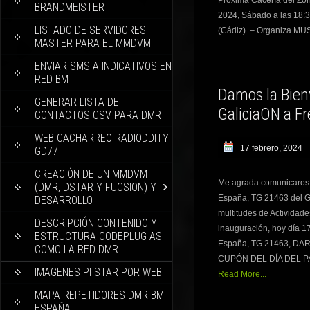
Próxima Cacería del Zor
BRANDMEISTER
2024, Sábado a las 18:
LISTADO DE SERVIDORES
(Cádiz). – Organiza 
MASTER PARA EL MMDVM
ENVIAR SMS A INDICATIVOS EN
RED BM
Damos la Bien
GENERAR LISTA DE
GaliciaON a F
CONTACTOS CSV PARA DMR
WEB CACHARREO RADIODDITY
17 febrero, 2024
GD77
CREACIÓN DE UN MMDVM
Me agrada comunicaros
(DMR, DSTAR Y FUCSION) Y
España, TG 21463 del Gr
DESARROLLO
multitudes de Actividad
DESCRIPCIÓN CONTENIDO Y
inauguración, hoy día 1
ESTRUCTURA CODEPLUG ASI
España, TG 21463, D
COMO LA RED DMR
CUPÓN DEL DÍA DEL PA
IMAGENES PI STAR POR WEB
Read More...
MAPA REPETIDORES DMR BM
ESPAÑA