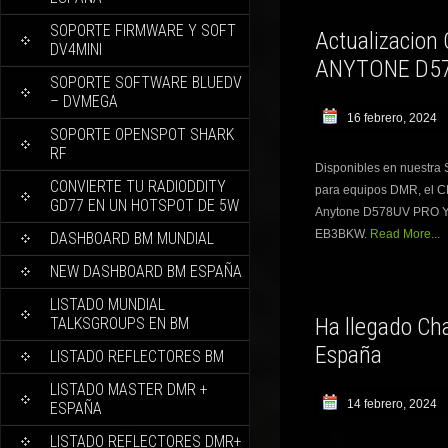
SOPORTE FIRMWARE Y SOFT
Actualizacion
DV4MINI
ANYTONE D57
SOPORTE SOFTWARE BLUEDV
– DVMEGA
16 febrero, 2024
SOPORTE OPENSPOT SHARK
RF
Disponibles en nuestra
CONVIERTE TU RADIODDITY
para equipos DMR, el CP
GD77 EN UN HOTSPOT DE 5W
Anytone D578UV PRO Y E
EB3BKW.
Read More...
DASHBOARD BM MUNDIAL
NEW DASHBOARD BM ESPAÑA
LISTADO MUNDIAL
Ha llegado Ch
TALKSGROUPS EN BM
España
LISTADO REFLECTORES BM
LISTADO MASTER DMR +
14 febrero, 2024
ESPAÑA
LISTADO REFLECTORES DMR+