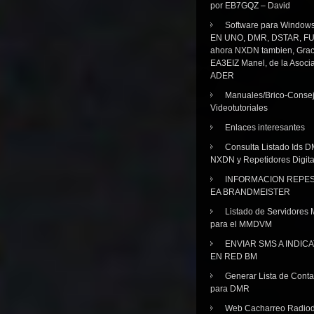
por EB7GQZ – David
Software para Windo
EN UNO, DMR, DSTAR, FU
ahora NXDN tambien, Grac
EA3EIZ Manel, de la Asoci
ADER
Manuales/Brico-Consej
Videotutoriales
Enlaces interesantes
Consulta Listado Ids D
NXDN y Repetidores Digita
INFORMACION REPE
EA BRANDMEISTER
Listado de Servidores 
para el MMDVM
ENVIAR SMS A INDIC
EN RED BM
Generar Lista de Cont
para DMR
Web Cacharreo Radiod