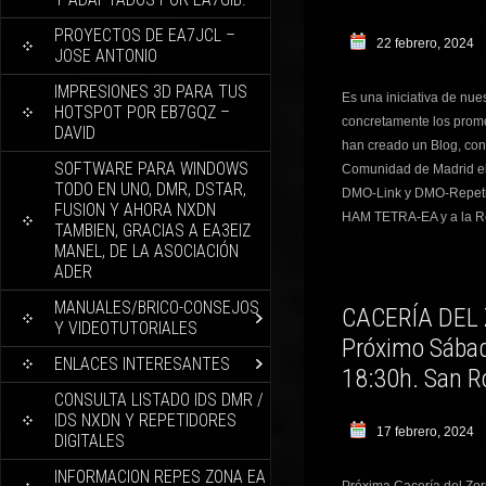
PROYECTOS DE EA7JCL –
22 febrero, 2024
JOSE ANTONIO
IMPRESIONES 3D PARA TUS
Es una iniciativa de nu
HOTSPOT POR EB7GQZ –
concretamente los prom
DAVID
han creado un Blog, con
SOFTWARE PARA WINDOWS
Comunidad de Madrid el
TODO EN UNO, DMR, DSTAR,
DMO-Link y DMO-Repetid
FUSION Y AHORA NXDN
HAM TETRA-EA y a la R
TAMBIEN, GRACIAS A EA3EIZ
MANEL, DE LA ASOCIACIÓN
ADER
MANUALES/BRICO-CONSEJOS
CACERÍA DEL 
Y VIDEOTUTORIALES
Próximo Sábad
ENLACES INTERESANTES
18:30h. San R
CONSULTA LISTADO IDS DMR /
IDS NXDN Y REPETIDORES
17 febrero, 2024
DIGITALES
INFORMACION REPES ZONA EA