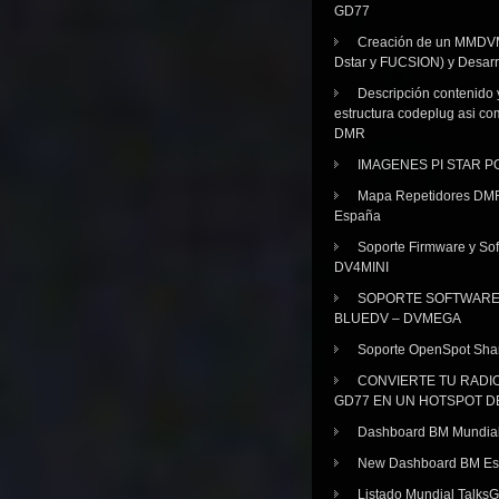
GD77
Creación de un MMDV
Dstar y FUCSION) y Desarr
Descripción contenido 
estructura codeplug asi co
DMR
IMAGENES PI STAR 
Mapa Repetidores DM
España
Soporte Firmware y Sof
DV4MINI
SOPORTE SOFTWAR
BLUEDV – DVMEGA
Soporte OpenSpot Sha
CONVIERTE TU RADI
GD77 EN UN HOTSPOT D
Dashboard BM Mundia
New Dashboard BM E
Listado Mundial Talks