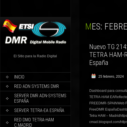
MES:
FEBRE
Nuevo TG 214
TETRA HAM-R
El Sitio para la Radio Digital
España
INICIO
25 febrero, 2024
RED ADN SYSTEMS DMR
Dashboard para consul
SERVER DMR ADN-SYSTEMS
TETRA-HAM EAReflector
ESPAÑA
FREEDMR-SPAINWeb Fr
FreeDMR EspañaDashbo
SERVER TETRA-EA ESPAÑA
Tetra HAM – Madridhttps:
RED DMO TETRA-HAM
cmad.blogspot.com/https
C.MADRID