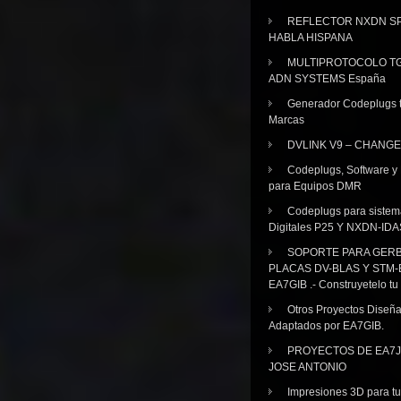
REFLECTOR NXDN SP
HABLA HISPANA
MULTIPROTOCOLO TG
ADN SYSTEMS España
Generador Codeplugs t
Marcas
DVLINK V9 – CHANGE
Codeplugs, Software y
para Equipos DMR
Codeplugs para sistem
Digitales P25 Y NXDN-IDA
SOPORTE PARA GER
PLACAS DV-BLAS Y STM-
EA7GIB .- Construyetelo tu
Otros Proyectos Diseñ
Adaptados por EA7GIB.
PROYECTOS DE EA7J
JOSE ANTONIO
Impresiones 3D para tu