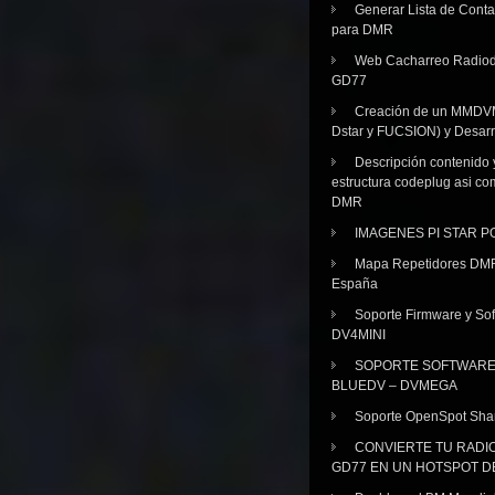
Generar Lista de Cont
para DMR
Web Cacharreo Radiod
GD77
Creación de un MMDV
Dstar y FUCSION) y Desarr
Descripción contenido 
estructura codeplug asi co
DMR
IMAGENES PI STAR 
Mapa Repetidores DM
España
Soporte Firmware y Sof
DV4MINI
SOPORTE SOFTWAR
BLUEDV – DVMEGA
Soporte OpenSpot Sha
CONVIERTE TU RADI
GD77 EN UN HOTSPOT D