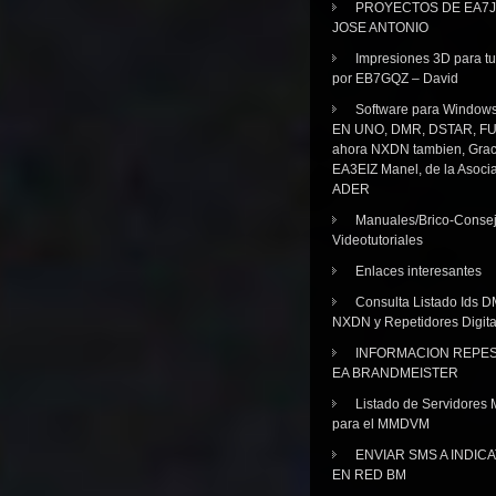
PROYECTOS DE EA7J
JOSE ANTONIO
Impresiones 3D para tu
por EB7GQZ – David
Software para Windo
EN UNO, DMR, DSTAR, FU
ahora NXDN tambien, Grac
EA3EIZ Manel, de la Asoci
ADER
Manuales/Brico-Consej
Videotutoriales
Enlaces interesantes
Consulta Listado Ids D
NXDN y Repetidores Digita
INFORMACION REPE
EA BRANDMEISTER
Listado de Servidores 
para el MMDVM
ENVIAR SMS A INDIC
EN RED BM