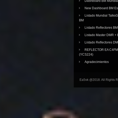
Dashboard BM Mundia
New Dashboard BM E
Listado Mundial Talks
BM
Listado Reflectores BM
Listado Master DMR 
Listado Reflectores D
REFLECTOR EA C4FM 
(YCS224)
Agradecimientos
Ea5vk @2018. All Rights 