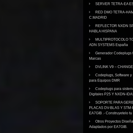
SERVER TETRA-EA E
RED DMO TETRA-HA
C.MADRID
REFLECTOR NXDN SP
HABLA HISPANA
MULTIPROTOCOLO TG
ADN SYSTEMS España
Generador Codeplugs t
Marcas
DVLINK V9 – CHANGE
Codeplugs, Software y
para Equipos DMR
Codeplugs para sistem
Digitales P25 Y NXDN-IDA
SOPORTE PARA GER
PLACAS DV-BLAS Y STM-
EA7GIB .- Construyetelo tu
Otros Proyectos Diseñ
Adaptados por EA7GIB.