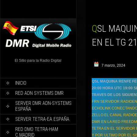
QSL MAQUINA RENFE PRÓXIMO SABADO 09/03/2024
EN EL TG 2
El Sitio para la Radio Digital
7 marzo, 2024
QSL MAQUINA RENFE FE
INICIO
20:00 HORA UTC 19:00 
RED ADN SYSTEMS DMR
TRAVES DE LOS SIGUIEN
FRN SERVIDOR RADIOEN
SERVER DMR ADN-SYSTEMS
ESPAÑA
ECHOLINK CONECTANDO 
ZELLO EL CANAL RADIO
SERVER TETRA-EA ESPAÑA
DMR EN LA RED FREEDMR
RED DMO TETRA-HAM
TETRA EN EL SERVIDOR 
C.MADRID
Y POR ULTIMO POR EL 