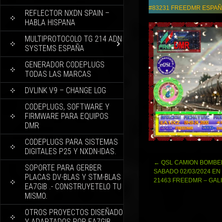
#83231 FREEDMR ESPAÑA
REFLECTOR NXDN SPAIN –
HABLA HISPANA
MULTIPROTOCOLO TG 214 ADN
SYSTEMS ESPAÑA
GENERADOR CODEPLUGS
TODAS LAS MARCAS
DVLINK V9 – CHANGE LOG
CODEPLUGS, SOFTWARE Y
FIRMWARE PARA EQUIPOS
DMR
CODEPLUGS PARA SISTEMAS
DIGITALES P25 Y NXDN-IDAS.
Navegación
←
QSL CAMION BOMBE
SOPORTE PARA GERBER
de
SABADO 02/03/2024 EN
PLACAS DV-BLAS Y STM-BLAS
entradas
21463 FREEDMR – GALI
EA7GIB .- CONSTRUYETELO TU
MISMO.
OTROS PROYECTOS DISEÑADO
Y ADAPTADOS POR EA7GIB.