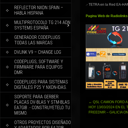
.- TETRA en la Red EA-HA
REFLECTOR NXDN SPAIN –
HABLA HISPANA
Pagina Web de Radiolinks
MULTIPROTOCOLO TG 214 ADN
SYSTEMS ESPAÑA
GENERADOR CODEPLUGS
TODAS LAS MARCAS
DVLINK V9 – CHANGE LOG
CODEPLUGS, SOFTWARE Y
FIRMWARE PARA EQUIPOS
DMR
CODEPLUGS PARA SISTEMAS
DIGITALES P25 Y NXDN-IDAS.
SOPORTE PARA GERBER
PLACAS DV-BLAS Y STM-BLAS
Navegación
←
QSL CAMION FORD A
EA7GIB .- CONSTRUYETELO TU
de
HOY 13/03/2024 EN EL 
entradas
MISMO.
FREEDMR – GALICIA O
OTROS PROYECTOS DISEÑADO
Y ADAPTADOS POR EA7GIB.