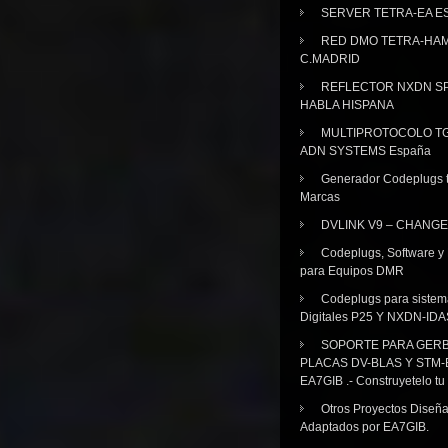
SERVER TETRA-EA E
RED DMO TETRA-HA
C.MADRID
REFLECTOR NXDN SP
HABLA HISPANA
MULTIPROTOCOLO TG
ADN SYSTEMS España
Generador Codeplugs t
Marcas
DVLINK V9 – CHANGE
Codeplugs, Software y
para Equipos DMR
Codeplugs para sistem
Digitales P25 Y NXDN-IDA
SOPORTE PARA GER
PLACAS DV-BLAS Y STM-
EA7GIB .- Construyetelo tu
Otros Proyectos Diseñ
Adaptados por EA7GIB.