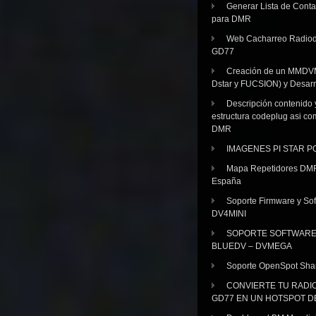
Generar Lista de Cont
para DMR
Web Cacharreo Radiod
GD77
Creación de un MMDV
Dstar y FUCSION) y Desarr
Descripción contenido 
estructura codeplug asi co
DMR
IMAGENES PI STAR 
Mapa Repetidores DM
España
Soporte Firmware y Sof
DV4MINI
SOPORTE SOFTWAR
BLUEDV – DVMEGA
Soporte OpenSpot Sha
CONVIERTE TU RADI
GD77 EN UN HOTSPOT D