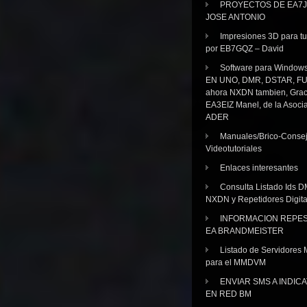
PROYECTOS DE EA7J
JOSE ANTONIO
Impresiones 3D para tu
por EB7GQZ – David
Software para Windo
EN UNO, DMR, DSTAR, FU
ahora NXDN tambien, Grac
EA3EIZ Manel, de la Asoci
ADER
Manuales/Brico-Consej
Videotutoriales
Enlaces interesantes
Consulta Listado Ids D
NXDN y Repetidores Digita
INFORMACION REPE
EA BRANDMEISTER
Listado de Servidores 
para el MMDVM
ENVIAR SMS A INDIC
EN RED BM