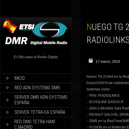
NUEGO TG 21464 EN LA RED FREEDMR ESPAÑA,
RADIOLINKS
El Sitio para la Radio Digital
17 marzo, 2024
Nuevo TG 21464 en la Red
INICIO
David EA5IYA de radiolinks,
RED ADN SYSTEMS DMR
sistemas como:
.- FRN -RADIOLINKS
SERVER DMR ADN-SYSTEMS
ESPAÑA
.- ECHOLINK EA5IYA-R
.- Zello y Mumbla Sala Ra
SERVER TETRA-EA ESPAÑA
.- PEANUT SALA RL-SPAI
RED DMO TETRA-HAM
.- DMR en la Red FreeDM
C.MADRID
.- FUSION en el Reflector