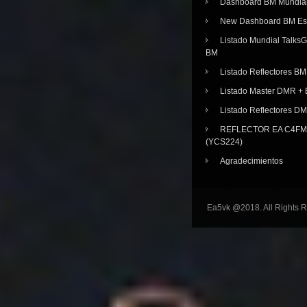
Dashboard BM Mundia
New Dashboard BM E
Listado Mundial Talks
BM
Listado Reflectores BM
Listado Master DMR 
Listado Reflectores D
REFLECTOR EA C4FM 
(YCS224)
Agradecimientos
Ea5vk @2018. All Rights 