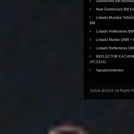
Dashboard BM Mundia
New Dashboard BM E
Listado Mundial Talks
BM
Listado Reflectores BM
Listado Master DMR 
Listado Reflectores D
REFLECTOR EA C4FM 
(YCS224)
Agradecimientos
Ea5vk @2018. All Rights 