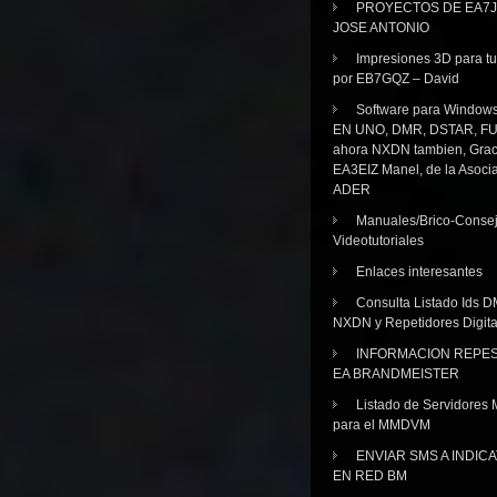
PROYECTOS DE EA7J
JOSE ANTONIO
Impresiones 3D para tu
por EB7GQZ – David
Software para Windo
EN UNO, DMR, DSTAR, FU
ahora NXDN tambien, Grac
EA3EIZ Manel, de la Asoci
ADER
Manuales/Brico-Consej
Videotutoriales
Enlaces interesantes
Consulta Listado Ids D
NXDN y Repetidores Digita
INFORMACION REPE
EA BRANDMEISTER
Listado de Servidores 
para el MMDVM
ENVIAR SMS A INDIC
EN RED BM