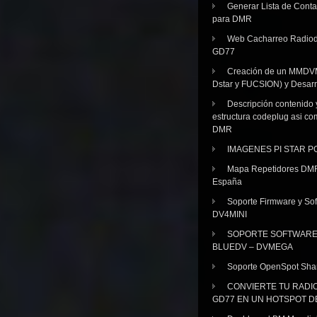
Generar Lista de Cont
para DMR
Web Cacharreo Radiod
GD77
Creación de un MMDV
Dstar y FUCSION) y Desarr
Descripción contenido 
estructura codeplug asi co
DMR
IMAGENES PI STAR 
Mapa Repetidores DM
España
Soporte Firmware y Sof
DV4MINI
SOPORTE SOFTWAR
BLUEDV – DVMEGA
Soporte OpenSpot Sha
CONVIERTE TU RADI
GD77 EN UN HOTSPOT D