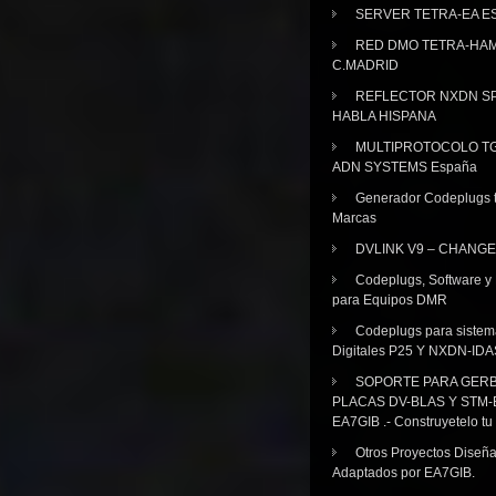
SERVER TETRA-EA E
RED DMO TETRA-HA
C.MADRID
REFLECTOR NXDN SP
HABLA HISPANA
MULTIPROTOCOLO TG
ADN SYSTEMS España
Generador Codeplugs t
Marcas
DVLINK V9 – CHANGE
Codeplugs, Software y
para Equipos DMR
Codeplugs para sistem
Digitales P25 Y NXDN-IDA
SOPORTE PARA GER
PLACAS DV-BLAS Y STM-
EA7GIB .- Construyetelo tu
Otros Proyectos Diseñ
Adaptados por EA7GIB.