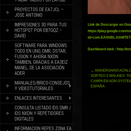
PROYECTOS DE EA7JCL –
JOSE ANTONIO
IMPRESIONES 3D PARA TUS
Link de Descargar en Goo
HOTSPOT POR EB7GQZ –
https://play.google.com/st
DAVID
id=com.EA4HBL.HAMTE
SOFTWARE PARA WINDOWS
Dashboard web : http://te
TODO EN UNO, DMR, DSTAR,
FUSION Y AHORA NXDN
TAMBIEN, GRACIAS A EA3EIZ
MANEL, DE LA ASOCIACIÓN
Navegación
←
ANIVERSARIO ACRLC
ADER
de
SORTEO 3 WALKIES: TG
entradas
CAMPA EN ADN-SYSTE
MANUALES/BRICO-CONSEJOS
ESPAÑA
Y VIDEOTUTORIALES
ENLACES INTERESANTES
CONSULTA LISTADO IDS DMR /
IDS NXDN Y REPETIDORES
DIGITALES
INFORMACION REPES ZONA EA