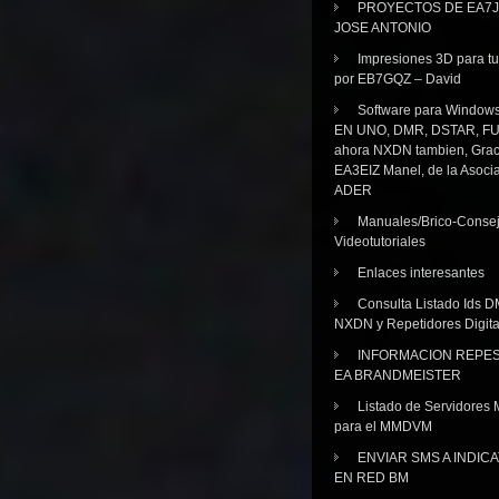
PROYECTOS DE EA7J
JOSE ANTONIO
Impresiones 3D para tu
por EB7GQZ – David
Software para Windo
EN UNO, DMR, DSTAR, FU
ahora NXDN tambien, Grac
EA3EIZ Manel, de la Asoci
ADER
Manuales/Brico-Consej
Videotutoriales
Enlaces interesantes
Consulta Listado Ids D
NXDN y Repetidores Digita
INFORMACION REPE
EA BRANDMEISTER
Listado de Servidores 
para el MMDVM
ENVIAR SMS A INDIC
EN RED BM