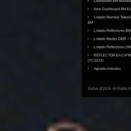
Dashboard BM Mundia
New Dashboard BM E
Listado Mundial Talks
BM
Listado Reflectores BM
Listado Master DMR 
Listado Reflectores D
REFLECTOR EA C4FM 
(YCS224)
Agradecimientos
Ea5vk @2018. All Rights 