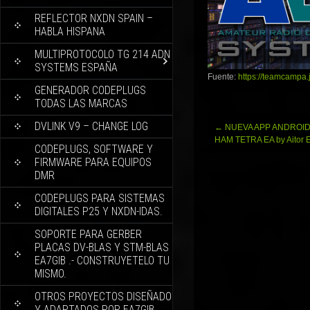
REFLECTOR NXDN SPAIN –
HABLA HISPANA
MULTIPROTOCOLO TG 214 ADN
SYSTEMS ESPAÑA
Fuente:
https://teamcampa.
GENERADOR CODEPLUGS
TODAS LAS MARCAS
DVLINK V9 – CHANGE LOG
Navegación
←
NUEVA APP ANDROID
de
HAM TETRA EA by Aitor
CODEPLUGS, SOFTWARE Y
entradas
FIRMWARE PARA EQUIPOS
DMR
CODEPLUGS PARA SISTEMAS
DIGITALES P25 Y NXDN-IDAS.
SOPORTE PARA GERBER
PLACAS DV-BLAS Y STM-BLAS
EA7GIB .- CONSTRUYETELO TU
MISMO.
OTROS PROYECTOS DISEÑADO
Y ADAPTADOS POR EA7GIB.