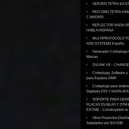
SERVER TETRA-EA E
RED DMO TETRA-HA
C.MADRID
REFLECTOR NXDN SP
HABLA HISPANA
MULTIPROTOCOLO TG
ADN SYSTEMS España
Generador Codeplugs t
Marcas
DVLINK V9 – CHANGE
Codeplugs, Software y
para Equipos DMR
Codeplugs para sistem
Digitales P25 Y NXDN-IDA
SOPORTE PARA GER
PLACAS DV-BLAS Y STM-
EA7GIB .- Construyetelo tu
Otros Proyectos Diseñ
Adaptados por EA7GIB.