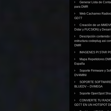
Generar Lista de Cont
para DMR
Web Cacharreo Radiod
GD77
Creación de un MMDV
Dstar y FUCSION) y Desarr
Descripción contenido 
estructura codeplug asi co
DMR
IMAGENES PI STAR 
Mapa Repetidores DM
España
Soporte Firmware y Sof
DV4MINI
SOPORTE SOFTWAR
BLUEDV – DVMEGA
Soporte OpenSpot Sha
CONVIERTE TU RADI
GD77 EN UN HOTSPOT D