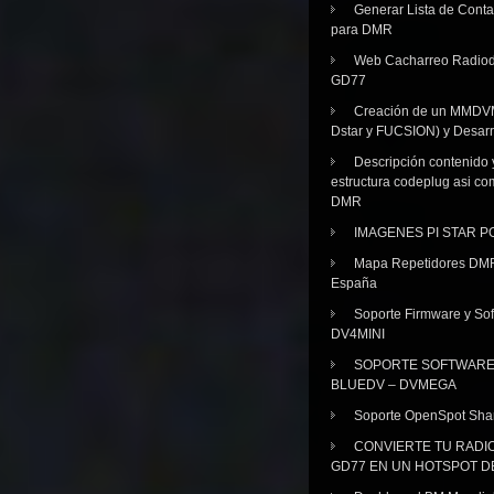
Generar Lista de Cont
para DMR
Web Cacharreo Radiod
GD77
Creación de un MMDV
Dstar y FUCSION) y Desarr
Descripción contenido 
estructura codeplug asi co
DMR
IMAGENES PI STAR 
Mapa Repetidores DM
España
Soporte Firmware y Sof
DV4MINI
SOPORTE SOFTWAR
BLUEDV – DVMEGA
Soporte OpenSpot Sha
CONVIERTE TU RADI
GD77 EN UN HOTSPOT D