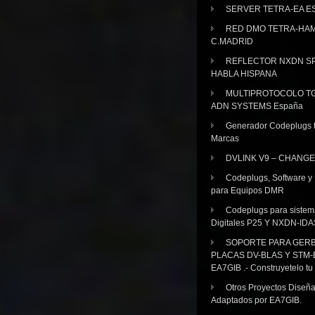
SERVER TETRA-EA E
RED DMO TETRA-HA
C.MADRID
REFLECTOR NXDN SP
HABLA HISPANA
MULTIPROTOCOLO TG
ADN SYSTEMS España
Generador Codeplugs t
Marcas
DVLINK V9 – CHANGE
Codeplugs, Software y
para Equipos DMR
Codeplugs para sistem
Digitales P25 Y NXDN-IDA
SOPORTE PARA GER
PLACAS DV-BLAS Y STM-
EA7GIB .- Construyetelo tu
Otros Proyectos Diseñ
Adaptados por EA7GIB.