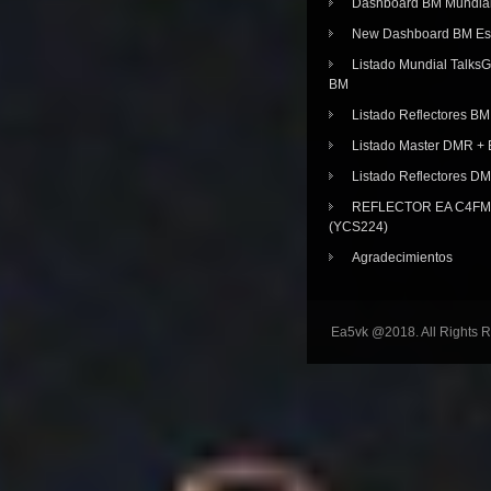
Dashboard BM Mundia
New Dashboard BM E
Listado Mundial Talks
BM
Listado Reflectores BM
Listado Master DMR 
Listado Reflectores D
REFLECTOR EA C4FM 
(YCS224)
Agradecimientos
Ea5vk @2018. All Rights 