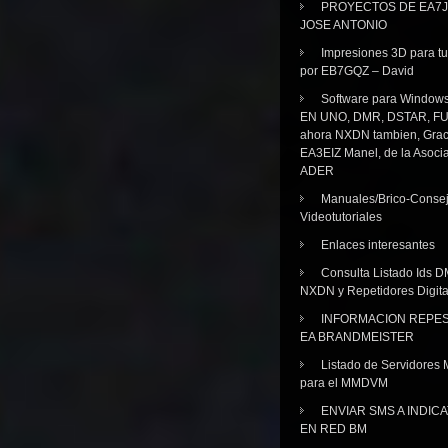
PROYECTOS DE EA7J
JOSE ANTONIO
Impresiones 3D para tu
por EB7GQZ – David
Software para Windo
EN UNO, DMR, DSTAR, FU
ahora NXDN tambien, Grac
EA3EIZ Manel, de la Asoci
ADER
Manuales/Brico-Consej
Videotutoriales
Enlaces interesantes
Consulta Listado Ids D
NXDN y Repetidores Digita
INFORMACION REPE
EA BRANDMEISTER
Listado de Servidores 
para el MMDVM
ENVIAR SMS A INDIC
EN RED BM