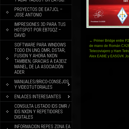
PROYECTOS DE EA7JCL –
JOSE ANTONIO
IMPRESIONES 3D PARA TUS
HOTSPOT POR EB7GQZ –
DAVID
Navegación
←
Primer Bridge entre P2
SOFTWARE PARA WINDOWS
de
de mano de Román CA2
TODO EN UNO, DMR, DSTAR,
entradas
Telecoviajero y Ham Tetr
FUSION Y AHORA NXDN
Alex EA8IE y EA5GVK Jo
TAMBIEN, GRACIAS A EA3EIZ
MANEL, DE LA ASOCIACIÓN
ADER
MANUALES/BRICO-CONSEJOS
Y VIDEOTUTORIALES
ENLACES INTERESANTES
CONSULTA LISTADO IDS DMR /
IDS NXDN Y REPETIDORES
DIGITALES
INFORMACION REPES ZONA EA