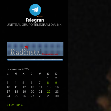
UNETE AL GRUPO TELEGRAM DVLINK
noviembre 2025
L
M
X
J
V
S
D
1
2
3
4
5
6
7
8
9
10
11
12
13
14
15
16
17
18
19
20
21
22
23
24
25
26
27
28
29
30
« Oct
Dic »