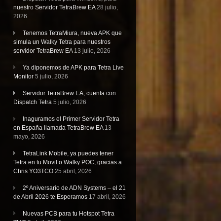
nuestro Servidor TetraBrew EA
28 julio,
2026
Tenemos TetraMiura, nueva APK que
simula un Walky Tetra para nuestros
servidor TetraBrew EA
13 julio, 2026
Ya diponemos de APK para Tetra Live
Monitor
5 julio, 2026
Servidor TetraBrew EA, cuenta con
Dispatch Tetra
5 julio, 2026
Inaguramos el Primer Servidor Tetra
en España llamada TetraBrew EA
13
mayo, 2026
TetraLink Mobile, ya puedes tener
Tetra en tu Movil o Walky POC, gracias a
Chris YO3TCO
25 abril, 2026
2º Aniversario de ADN Systems – el 21
de Abril 2026 te Esperamos
17 abril, 2026
Nuevas PCB para tu Hotspot Tetra