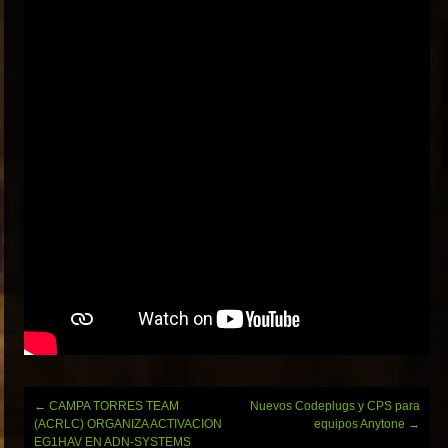
Navegación
←
CAMPA TORRES TEAM
Nuevos Codeplugs y CPS para
de
(ACRLC) ORGANIZA ACTIVACION
equipos Anytone
→
entradas
EG1HAV EN ADN-SYSTEMS