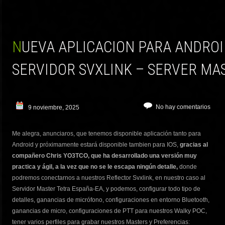
NUEVA APLICACION PARA ANDROID E IOS, PARA EL
SERVIDOR SVXLINK – SERVER MA
No hay comentarios
9 noviembre, 2025
Me alegra, anunciaros, que tenemos disponible aplicación tanto para
Android y próximamente estará disponible tambien para IOS,
gracias al
compañero Chris YO3TCO, que ha desarrollado una versión muy
practica y ágil, a la vez que no se le escapa ningún detalle,
donde
podremos conectarnos a nuestros Reflector Svxlink, en nuestro caso al
Servidor Master Tetra España-EA, y podemos, configurar todo tipo de
detalles, ganancias de micrófono, configuraciones en entorno Bluetooth,
ganancias de micro, configuraciones de PTT para nuestros Walky POC,
tener varios perfiles para grabar nuestros Masters y Preferencias: