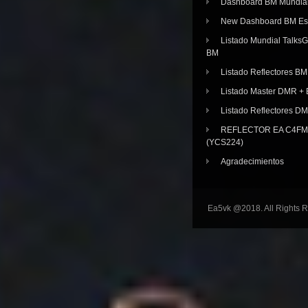
Dashboard BM Mundia
New Dashboard BM E
Listado Mundial Talks
BM
Listado Reflectores BM
Listado Master DMR 
Listado Reflectores D
REFLECTOR EA C4FM 
(YCS224)
Agradecimientos
Ea5vk @2018. All Rights 