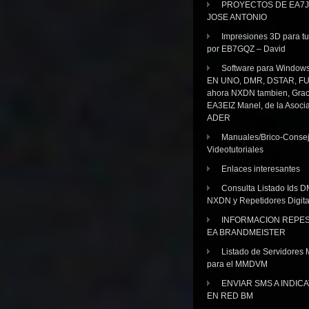
PROYECTOS DE EA7J
JOSE ANTONIO
Impresiones 3D para tu
por EB7GQZ – David
Software para Windo
EN UNO, DMR, DSTAR, FU
ahora NXDN tambien, Grac
EA3EIZ Manel, de la Asoci
ADER
Manuales/Brico-Consej
Videotutoriales
Enlaces interesantes
Consulta Listado Ids D
NXDN y Repetidores Digita
INFORMACION REPE
EA BRANDMEISTER
Listado de Servidores 
para el MMDVM
ENVIAR SMS A INDIC
EN RED BM