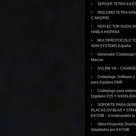
SERVER TETRA-EA E
RED DMO TETRA-HA
C.MADRID
REFLECTOR NXDN SP
HABLA HISPANA
MULTIPROTOCOLO TG
ADN SYSTEMS España
Generador Codeplugs t
Marcas
DVLINK V9 – CHANGE
Codeplugs, Software y
para Equipos DMR
Codeplugs para sistem
Digitales P25 Y NXDN-IDA
SOPORTE PARA GER
PLACAS DV-BLAS Y STM-
EA7GIB .- Construyetelo tu
Otros Proyectos Diseñ
Adaptados por EA7GIB.