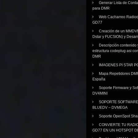
Generar Lista de Cont
para DMR
Web Cacharreo Radiod
GD77
Creación de un MMDV
Dstar y FUCSION) y Desarr
Descripción contenido 
estructura codeplug asi co
DMR
IMAGENES PI STAR 
Mapa Repetidores DM
España
Soporte Firmware y Sof
DV4MINI
SOPORTE SOFTWAR
BLUEDV – DVMEGA
Soporte OpenSpot Sha
CONVIERTE TU RADI
GD77 EN UN HOTSPOT D