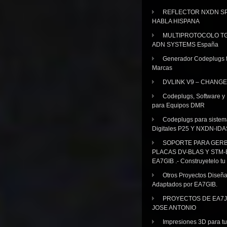
REFLECTOR NXDN SP
HABLA HISPANA
MULTIPROTOCOLO TG
ADN SYSTEMS España
Generador Codeplugs t
Marcas
DVLINK V9 – CHANGE
Codeplugs, Software y
para Equipos DMR
Codeplugs para sistem
Digitales P25 Y NXDN-IDA
SOPORTE PARA GER
PLACAS DV-BLAS Y STM-
EA7GIB .- Construyetelo tu
Otros Proyectos Diseñ
Adaptados por EA7GIB.
PROYECTOS DE EA7J
JOSE ANTONIO
Impresiones 3D para tu