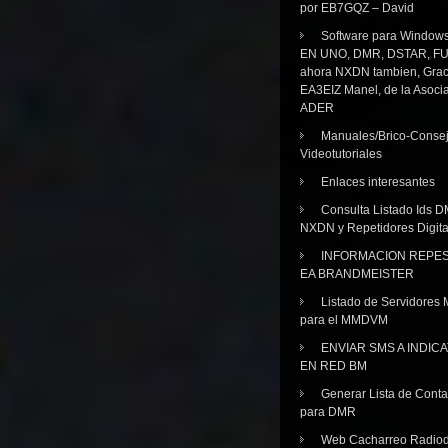
por EB7GQZ – David
Software para Windo
EN UNO, DMR, DSTAR, FU
ahora NXDN tambien, Grac
EA3EIZ Manel, de la Asoci
ADER
Manuales/Brico-Consej
Videotutoriales
Enlaces interesantes
Consulta Listado Ids D
NXDN y Repetidores Digita
INFORMACION REPE
EA BRANDMEISTER
Listado de Servidores 
para el MMDVM
ENVIAR SMS A INDIC
EN RED BM
Generar Lista de Cont
para DMR
Web Cacharreo Radiod