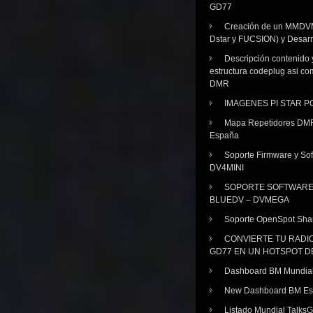
GD77
Creación de un MMDV
Dstar y FUCSION) y Desarr
Descripción contenido 
estructura codeplug asi co
DMR
IMAGENES PI STAR 
Mapa Repetidores DM
España
Soporte Firmware y Sof
DV4MINI
SOPORTE SOFTWAR
BLUEDV – DVMEGA
Soporte OpenSpot Sha
CONVIERTE TU RADI
GD77 EN UN HOTSPOT D
Dashboard BM Mundia
New Dashboard BM E
Listado Mundial Talks