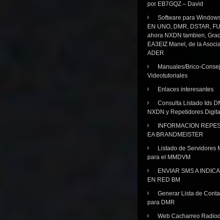
por EB7GQZ – David
Software para Windo
EN UNO, DMR, DSTAR, FU
ahora NXDN tambien, Grac
EA3EIZ Manel, de la Asoci
ADER
Manuales/Brico-Consej
Videotutoriales
Enlaces interesantes
Consulta Listado Ids D
NXDN y Repetidores Digita
INFORMACION REPE
EA BRANDMEISTER
Listado de Servidores 
para el MMDVM
ENVIAR SMS A INDIC
EN RED BM
Generar Lista de Cont
para DMR
Web Cacharreo Radiod