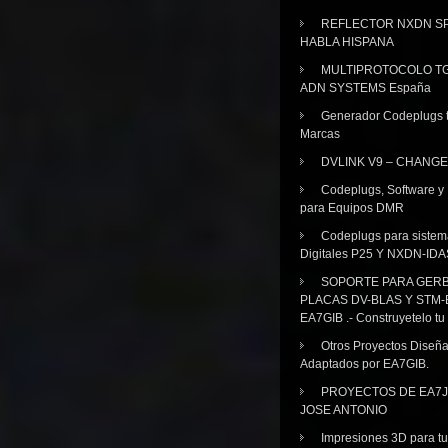
REFLECTOR NXDN SP
HABLA HISPANA
MULTIPROTOCOLO TG
ADN SYSTEMS España
Generador Codeplugs t
Marcas
DVLINK V9 – CHANGE
Codeplugs, Software y
para Equipos DMR
Codeplugs para sistem
Digitales P25 Y NXDN-IDA
SOPORTE PARA GER
PLACAS DV-BLAS Y STM-
EA7GIB .- Construyetelo tu
Otros Proyectos Diseñ
Adaptados por EA7GIB.
PROYECTOS DE EA7J
JOSE ANTONIO
Impresiones 3D para tu