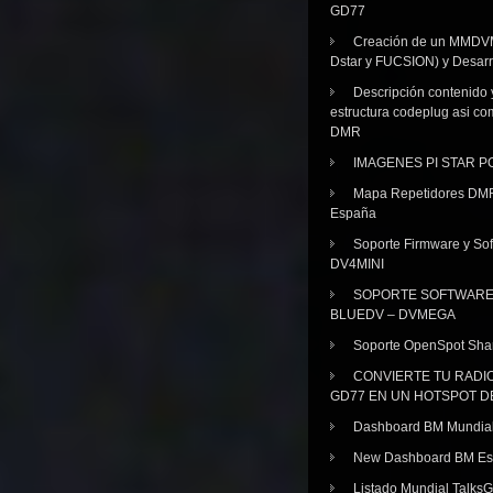
GD77
Creación de un MMDV
Dstar y FUCSION) y Desarr
Descripción contenido 
estructura codeplug asi co
DMR
IMAGENES PI STAR 
Mapa Repetidores DM
España
Soporte Firmware y Sof
DV4MINI
SOPORTE SOFTWAR
BLUEDV – DVMEGA
Soporte OpenSpot Sha
CONVIERTE TU RADI
GD77 EN UN HOTSPOT D
Dashboard BM Mundia
New Dashboard BM E
Listado Mundial Talks