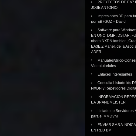
PROYECTOS DE EA7J
JOSE ANTONIO
Impresiones 3D para tu
por EB7GQZ – David
Software para Windo
EN UNO, DMR, DSTAR, FU
ahora NXDN tambien, Grac
EA3EIZ Manel, de la Asoci
ADER
Manuales/Brico-Consej
Videotutoriales
Enlaces interesantes
Consulta Listado Ids D
NXDN y Repetidores Digita
INFORMACION REPE
EA BRANDMEISTER
Listado de Servidores 
para el MMDVM
ENVIAR SMS A INDIC
EN RED BM