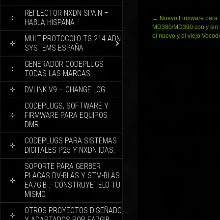
REFLECTOR NXDN SPAIN –
Navegación
←
Nuevo Firmware para 
HABLA HISPANA
de
MD380/MD390 con y sin
entradas
el nuevo y el viejo Vocode
MULTIPROTOCOLO TG 214 ADN
SYSTEMS ESPAÑA
GENERADOR CODEPLUGS
TODAS LAS MARCAS
DVLINK V9 – CHANGE LOG
CODEPLUGS, SOFTWARE Y
FIRMWARE PARA EQUIPOS
DMR
CODEPLUGS PARA SISTEMAS
DIGITALES P25 Y NXDN-IDAS.
SOPORTE PARA GERBER
PLACAS DV-BLAS Y STM-BLAS
EA7GIB .- CONSTRUYETELO TU
MISMO.
OTROS PROYECTOS DISEÑADO
Y ADAPTADOS POR EA7GIB.