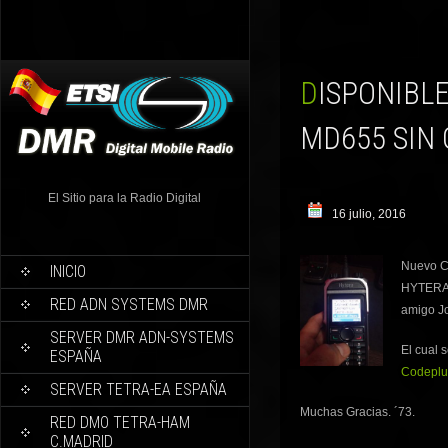
DISPONIBLE TAMBIÉN CODEPLUGS PARA LA HYTERA
MD655 SIN 
El Sitio para la Radio Digital
16 julio, 2016
Nuevo Co
INICIO
HYTERA M
RED ADN SYSTEMS DMR
amigo J
SERVER DMR ADN-SYSTEMS
El cual 
ESPAÑA
Codeplu
SERVER TETRA-EA ESPAÑA
Muchas Gracias. ´73.
RED DMO TETRA-HAM
C.MADRID