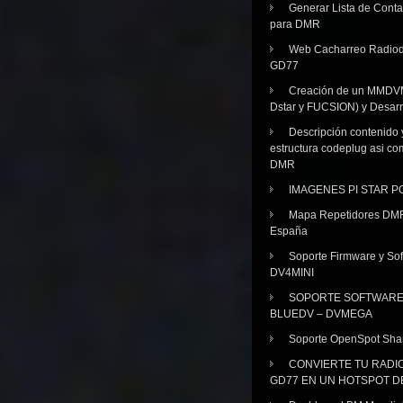
Generar Lista de Cont
para DMR
Web Cacharreo Radiod
GD77
Creación de un MMDV
Dstar y FUCSION) y Desarr
Descripción contenido 
estructura codeplug asi co
DMR
IMAGENES PI STAR 
Mapa Repetidores DM
España
Soporte Firmware y Sof
DV4MINI
SOPORTE SOFTWAR
BLUEDV – DVMEGA
Soporte OpenSpot Sha
CONVIERTE TU RADI
GD77 EN UN HOTSPOT D