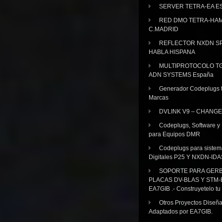
SERVER TETRA-EA E
RED DMO TETRA-HA
C.MADRID
REFLECTOR NXDN SP
HABLA HISPANA
MULTIPROTOCOLO TG
ADN SYSTEMS España
Generador Codeplugs t
Marcas
DVLINK V9 – CHANGE
Codeplugs, Software y
para Equipos DMR
Codeplugs para sistem
Digitales P25 Y NXDN-IDA
SOPORTE PARA GER
PLACAS DV-BLAS Y STM-
EA7GIB .- Construyetelo tu
Otros Proyectos Diseñ
Adaptados por EA7GIB.