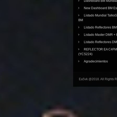
Dashboard BM Mundia
New Dashboard BM E
Listado Mundial Talks
BM
Listado Reflectores BM
Listado Master DMR 
Listado Reflectores D
REFLECTOR EA C4FM 
(YCS224)
Agradecimientos
Ea5vk @2018. All Rights 