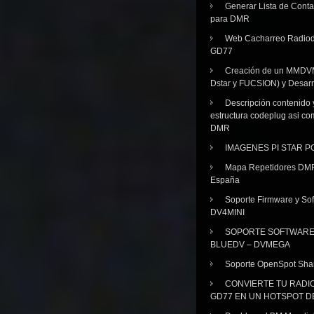
Generar Lista de Cont
para DMR
Web Cacharreo Radiod
GD77
Creación de un MMDV
Dstar y FUCSION) y Desarr
Descripción contenido 
estructura codeplug asi co
DMR
IMAGENES PI STAR 
Mapa Repetidores DM
España
Soporte Firmware y Sof
DV4MINI
SOPORTE SOFTWAR
BLUEDV – DVMEGA
Soporte OpenSpot Sha
CONVIERTE TU RADI
GD77 EN UN HOTSPOT D