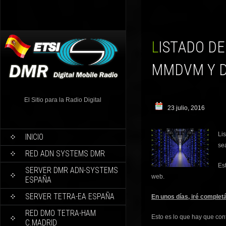
LISTADO DE SERVIDORES MASTER MUNDIAL PARA EL
MMDVM Y 
El Sitio para la Radio Digital
23 julio, 2016
Li
INICIO
se
RED ADN SYSTEMS DMR
Es
SERVER DMR ADN-SYSTEMS
web.
ESPAÑA
SERVER TETRA-EA ESPAÑA
En unos días, iré complet
RED DMO TETRA-HAM
Esto es lo que hay que con
C.MADRID