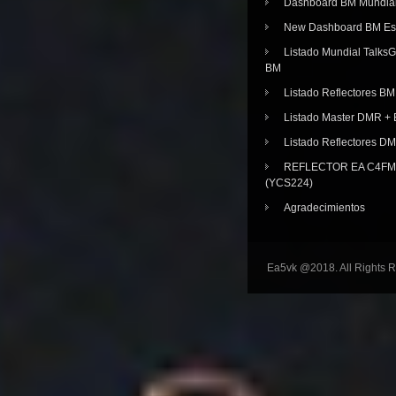
Dashboard BM Mundia
New Dashboard BM E
Listado Mundial Talks
BM
Listado Reflectores BM
Listado Master DMR 
Listado Reflectores D
REFLECTOR EA C4FM 
(YCS224)
Agradecimientos
Ea5vk @2018. All Rights 