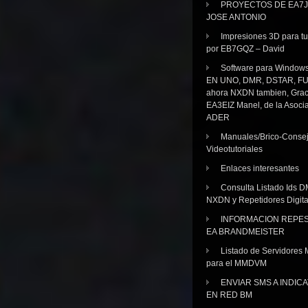
PROYECTOS DE EA7J
JOSE ANTONIO
Impresiones 3D para tu
por EB7GQZ – David
Software para Windo
EN UNO, DMR, DSTAR, FU
ahora NXDN tambien, Grac
EA3EIZ Manel, de la Asoci
ADER
Manuales/Brico-Consej
Videotutoriales
Enlaces interesantes
Consulta Listado Ids D
NXDN y Repetidores Digita
INFORMACION REPE
EA BRANDMEISTER
Listado de Servidores 
para el MMDVM
ENVIAR SMS A INDIC
EN RED BM