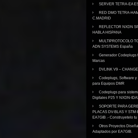
SERVER TETRA-EA E
RED DMO TETRA-HA
C.MADRID
REFLECTOR NXDN SP
HABLA HISPANA
MULTIPROTOCOLO TG
ADN SYSTEMS España
Generador Codeplugs t
Marcas
DVLINK V9 – CHANGE
Codeplugs, Software y
para Equipos DMR
Codeplugs para sistem
Digitales P25 Y NXDN-IDA
SOPORTE PARA GER
PLACAS DV-BLAS Y STM-
EA7GIB .- Construyetelo tu
Otros Proyectos Diseñ
Adaptados por EA7GIB.