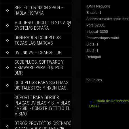
[DMR Network]
REFLECTOR NXDN SPAIN –
HABLA HISPANA
Enable=1
Address=master.spain-dmr
MULTIPROTOCOLO TG 214 ADN
Port=62031
SYSTEMS ESPAÑA
# Local=3350
GENERADOR CODEPLUGS
Password=passw0rd
TODAS LAS MARCAS
Slot1=1
Slot2=1
DVLINK V9 – CHANGE LOG
Debug=0
CODEPLUGS, SOFTWARE Y
FIRMWARE PARA EQUIPOS
DMR
Saludicos.
CODEPLUGS PARA SISTEMAS
DIGITALES P25 Y NXDN-IDAS.
SOPORTE PARA GERBER
Navegación
←
Listado de Reflectore
PLACAS DV-BLAS Y STM-BLAS
de
DMR+
EA7GIB .- CONSTRUYETELO TU
entradas
MISMO.
OTROS PROYECTOS DISEÑADO
Y ADAPTADOS POR EA7GIB.