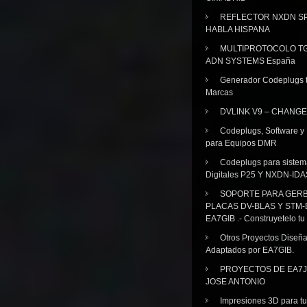
REFLECTOR NXDN SP
HABLA HISPANA
MULTIPROTOCOLO TG
ADN SYSTEMS España
Generador Codeplugs t
Marcas
DVLINK V9 – CHANGE
Codeplugs, Software y
para Equipos DMR
Codeplugs para sistem
Digitales P25 Y NXDN-IDA
SOPORTE PARA GER
PLACAS DV-BLAS Y STM-
EA7GIB .- Construyetelo tu
Otros Proyectos Diseñ
Adaptados por EA7GIB.
PROYECTOS DE EA7J
JOSE ANTONIO
Impresiones 3D para tu