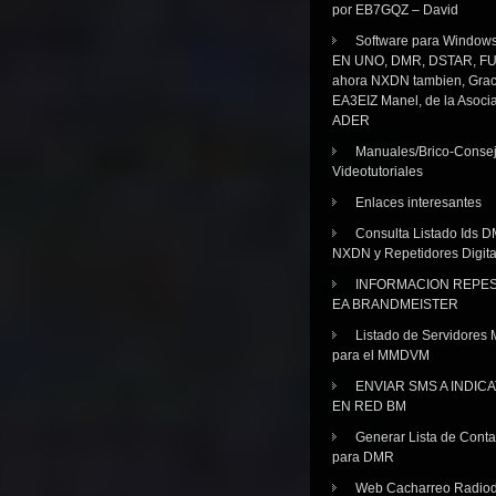
por EB7GQZ – David
Software para Windo
EN UNO, DMR, DSTAR, FU
ahora NXDN tambien, Grac
EA3EIZ Manel, de la Asoci
ADER
Manuales/Brico-Consej
Videotutoriales
Enlaces interesantes
Consulta Listado Ids D
NXDN y Repetidores Digita
INFORMACION REPE
EA BRANDMEISTER
Listado de Servidores 
para el MMDVM
ENVIAR SMS A INDIC
EN RED BM
Generar Lista de Cont
para DMR
Web Cacharreo Radiod