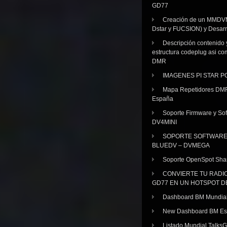
GD77
Creación de un MMDV
Dstar y FUCSION) y Desarr
Descripción contenido 
estructura codeplug asi co
DMR
IMAGENES PI STAR 
Mapa Repetidores DM
España
Soporte Firmware y Sof
DV4MINI
SOPORTE SOFTWAR
BLUEDV – DVMEGA
Soporte OpenSpot Sha
CONVIERTE TU RADI
GD77 EN UN HOTSPOT D
Dashboard BM Mundia
New Dashboard BM E
Listado Mundial Talks