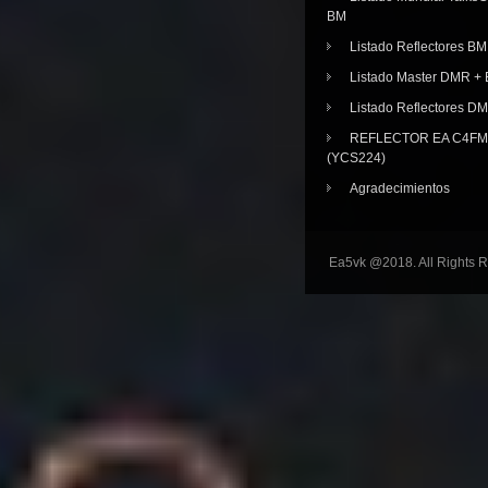
BM
Listado Reflectores BM
Listado Master DMR 
Listado Reflectores D
REFLECTOR EA C4FM 
(YCS224)
Agradecimientos
Ea5vk @2018. All Rights 