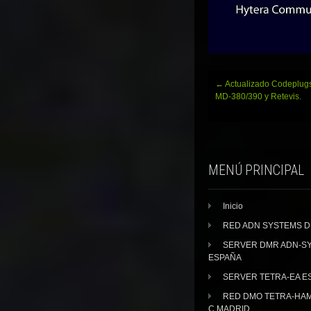
Navegación
←
Actualizado Codeplugs
de
MD-380/390 y Retevis.
entradas
MENÚ PRINCIPAL
Inicio
RED ADN SYSTEMS 
SERVER DMR ADN-S
ESPAÑA
SERVER TETRA-EA E
RED DMO TETRA-HA
C.MADRID