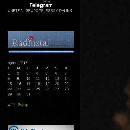
UNETE AL GRUPO TELEGRAM DVLINK
agosto 2016
L
M
X
J
V
S
D
1
2
3
4
5
6
7
8
9
10
11
12
13
14
15
16
17
18
19
20
21
22
23
24
25
26
27
28
29
30
31
« Jul
Sep »