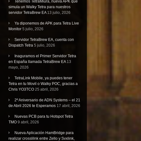
Tenemos TetraMiura, nueva APK que
simula un Walky Tetra para nuestros
servidor TetraBrew EA
13 julio, 2026
Ya diponemos de APK para Tetra Live
Monitor
5 julio, 2026
Servidor TetraBrew EA, cuenta con
Dispatch Tetra
5 julio, 2026
Inaguramos el Primer Servidor Tetra
en España llamada TetraBrew EA
13
mayo, 2026
TetraLink Mobile, ya puedes tener
Tetra en tu Movil o Walky POC, gracias a
Chris YO3TCO
25 abril, 2026
2º Aniversario de ADN Systems – el 21
de Abril 2026 te Esperamos
17 abril, 2026
Nuevas PCB para tu Hotspot Tetra
TMO
9 abril, 2026
Nueva Aplicación HamBridge para
realizar crosslilnk entre Zello y Svxlink,