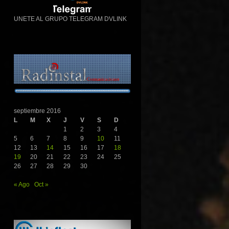
UNETE AL GRUPO TELEGRAM DVLINK
septiembre 2016
L
M
X
J
V
S
D
1
2
3
4
5
6
7
8
9
10
11
12
13
14
15
16
17
18
19
20
21
22
23
24
25
26
27
28
29
30
« Ago
Oct »