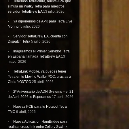
Tenemos TetraMiura, nueva APK que
simula un Walky Tetra para nuestros
servidor TetraBrew EA
13 julio, 2026
Ya diponemos de APK para Tetra Live
Monitor
5 julio, 2026
Servidor TetraBrew EA, cuenta con
Dispatch Tetra
5 julio, 2026
Inaguramos el Primer Servidor Tetra
en España llamada TetraBrew EA
13
mayo, 2026
TetraLink Mobile, ya puedes tener
Tetra en tu Movil o Walky POC, gracias a
Chris YO3TCO
25 abril, 2026
2º Aniversario de ADN Systems – el 21
de Abril 2026 te Esperamos
17 abril, 2026
Nuevas PCB para tu Hotspot Tetra
TMO
9 abril, 2026
Nueva Aplicación HamBridge para
realizar crosslilnk entre Zello y Svxlink,