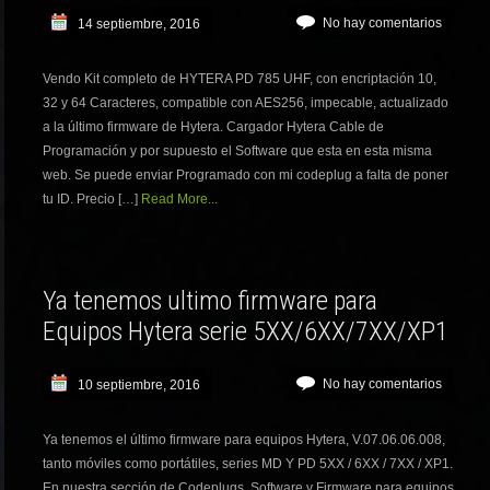
No hay comentarios
14 septiembre, 2016
Vendo Kit completo de HYTERA PD 785 UHF, con encriptación 10,
32 y 64 Caracteres, compatible con AES256, impecable, actualizado
a la último firmware de Hytera. Cargador Hytera Cable de
Programación y por supuesto el Software que esta en esta misma
web. Se puede enviar Programado con mi codeplug a falta de poner
tu ID. Precio […]
Read More...
Ya tenemos ultimo firmware para
Equipos Hytera serie 5XX/6XX/7XX/XP1
No hay comentarios
10 septiembre, 2016
Ya tenemos el último firmware para equipos Hytera, V.07.06.06.008,
tanto móviles como portátiles, series MD Y PD 5XX / 6XX / 7XX / XP1.
En nuestra sección de Codeplugs, Software y Firmware para equipos