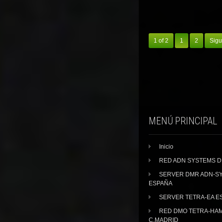
1 of 2
1
2
Sigu
MENÚ PRINCIPAL
Inicio
RED ADN SYSTEMS 
SERVER DMR ADN-S
ESPAÑA
SERVER TETRA-EA E
RED DMO TETRA-HA
C.MADRID