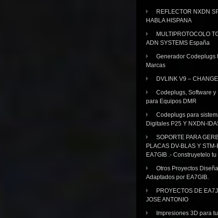
REFLECTOR NXDN SP
HABLA HISPANA
MULTIPROTOCOLO TG
ADN SYSTEMS España
Generador Codeplugs t
Marcas
DVLINK V9 – CHANGE
Codeplugs, Software y
para Equipos DMR
Codeplugs para sistem
Digitales P25 Y NXDN-IDA
SOPORTE PARA GER
PLACAS DV-BLAS Y STM-
EA7GIB .- Construyetelo tu
Otros Proyectos Diseñ
Adaptados por EA7GIB.
PROYECTOS DE EA7J
JOSE ANTONIO
Impresiones 3D para tu