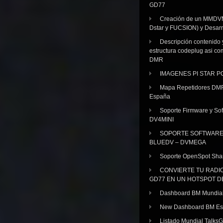
GD77
Creación de un MMDV
Dstar y FUCSION) y Desarr
Descripción contenido 
estructura codeplug asi co
DMR
IMAGENES PI STAR 
Mapa Repetidores DM
España
Soporte Firmware y Sof
DV4MINI
SOPORTE SOFTWAR
BLUEDV – DVMEGA
Soporte OpenSpot Sha
CONVIERTE TU RADI
GD77 EN UN HOTSPOT D
Dashboard BM Mundia
New Dashboard BM E
Listado Mundial Talks