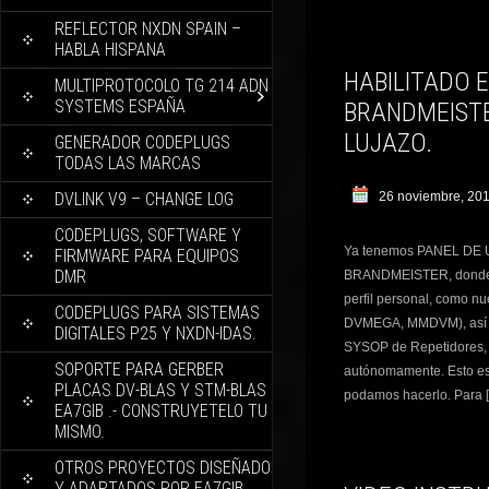
REFLECTOR NXDN SPAIN –
HABLA HISPANA
HABILITADO E
MULTIPROTOCOLO TG 214 ADN
SYSTEMS ESPAÑA
BRANDMEIST
LUJAZO.
GENERADOR CODEPLUGS
TODAS LAS MARCAS
DVLINK V9 – CHANGE LOG
26 noviembre, 20
CODEPLUGS, SOFTWARE Y
Ya tenemos PANEL DE 
FIRMWARE PARA EQUIPOS
DMR
BRANDMEISTER, donde v
perfil personal, como
CODEPLUGS PARA SISTEMAS
DVMEGA, MMDVM), así c
DIGITALES P25 Y NXDN-IDAS.
SYSOP de Repetidores, 
SOPORTE PARA GERBER
autónomamente. Esto es u
PLACAS DV-BLAS Y STM-BLAS
podamos hacerlo. Para 
EA7GIB .- CONSTRUYETELO TU
MISMO.
OTROS PROYECTOS DISEÑADO
Y ADAPTADOS POR EA7GIB.