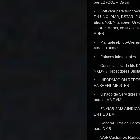
por EB7GQZ – David
Software para Windo
EN UNO, DMR, DSTAR, FU
ahora NXDN tambien, Grac
EA3EIZ Manel, de la Asoci
ADER
Manuales/Brico-Consej
Videotutoriales
Enlaces interesantes
Consulta Listado Ids D
NXDN y Repetidores Digita
INFORMACION REPE
EA BRANDMEISTER
Listado de Servidores 
para el MMDVM
ENVIAR SMS A INDIC
EN RED BM
Generar Lista de Cont
para DMR
Web Cacharreo Radiod