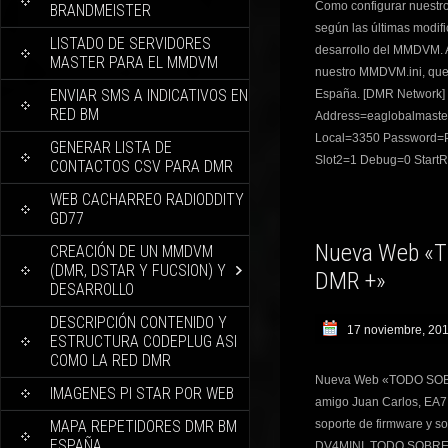
Como configurar nuestr
BRANDMEISTER
según las últimas modif
LISTADO DE SERVIDORES
desarrollo del MMDVM. 
MASTER PARA EL MMDVM
nuestro MMDVM.ini, que
ENVIAR SMS A INDICATIVOS EN
España. [DMR Network]
RED BM
Address=eaglobalmaster.
Local=3350 Password=
GENERAR LISTA DE
Slot2=1 Debug=0 Start
CONTACTOS CSV PARA DMR
WEB CACHARREO RADIODDITY
GD77
Nueva Web «
CREACIÓN DE UN MMDVM
(DMR, DSTAR Y FUCSION) Y
DMR +»
DESARROLLO
DESCRIPCIÓN CONTENIDO Y
17 noviembre, 20
ESTRUCTURA CODEPLUG ASI
COMO LA RED DMR
Nueva Web «TODO SOBR
IMAGENES PI STAR POR WEB
amigo Juan Carlos, EA7I
MAPA REPETIDORES DMR BM
soporte de firmware y s
ESPAÑA
DV4MINI. TODO SOB