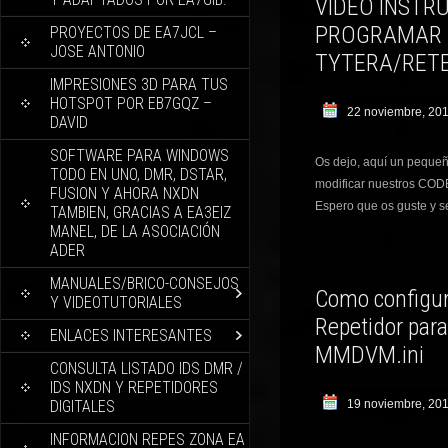
VIDEO INSTR
PROGRAMAR 
PROYECTOS DE EA7JCL –
JOSE ANTONIO
TYTERA/RETE
IMPRESIONES 3D PARA TUS
HOTSPOT POR EB7GQZ –
22 noviembre, 20
DAVID
SOFTWARE PARA WINDOWS
Os dejo, aquí un pequeñ
TODO EN UNO, DMR, DSTAR,
modificar nuestros C
FUSION Y AHORA NXDN
Espero que os guste y s
TAMBIEN, GRACIAS A EA3EIZ
MANEL, DE LA ASOCIACIÓN
ADER
MANUALES/BRICO-CONSEJOS
Como configu
Y VIDEOTUTORIALES
Repetidor par
ENLACES INTERESANTES
MMDVM.ini
CONSULTA LISTADO IDS DMR /
IDS NXDN Y REPETIDORES
DIGITALES
19 noviembre, 20
INFORMACION REPES ZONA EA