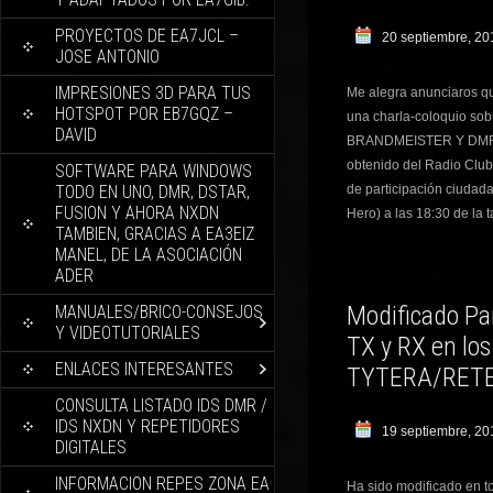
PROYECTOS DE EA7JCL –
20 septiembre, 20
JOSE ANTONIO
IMPRESIONES 3D PARA TUS
Me alegra anunciaros qu
HOTSPOT POR EB7GQZ –
una charla-coloquio so
DAVID
BRANDMEISTER Y DMR PL
obtenido del Radio Club 
SOFTWARE PARA WINDOWS
TODO EN UNO, DMR, DSTAR,
de participación ciudada
FUSION Y AHORA NXDN
Hero) a las 18:30 de la 
TAMBIEN, GRACIAS A EA3EIZ
MANEL, DE LA ASOCIACIÓN
ADER
Modificado Pa
MANUALES/BRICO-CONSEJOS
Y VIDEOTUTORIALES
TX y RX en lo
ENLACES INTERESANTES
TYTERA/RETE
CONSULTA LISTADO IDS DMR /
IDS NXDN Y REPETIDORES
19 septiembre, 20
DIGITALES
INFORMACION REPES ZONA EA
Ha sido modificado en to