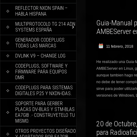
REFLECTOR NXDN SPAIN –
HABLA HISPANA
Guia-Manual pa
MULTIPROTOCOLO TG 214 ADN
SYSTEMS ESPAÑA
AMBEServer e
GENERADOR CODEPLUGS
TODAS LAS MARCAS
11 febrero, 2018
DVLINK V9 – CHANGE LOG
He realizado una Guia-M
CODEPLUGS, SOFTWARE Y
AMBEServer en Linux, g
FIRMWARE PARA EQUIPOS
aunque tambien hago re
DMR
no debe de tener compl
CODEPLUGS PARA SISTEMAS
sirve para poder utiliza
DIGITALES P25 Y NXDN-IDAS.
versiones de Windows, L
SOPORTE PARA GERBER
PLACAS DV-BLAS Y STM-BLAS
EA7GIB .- CONSTRUYETELO TU
MISMO.
20 de Octubre
OTROS PROYECTOS DISEÑADO
para Radioafic
Y ADAPTADOS POR EA7GIB.