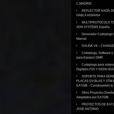
C.MADRID
REFLECTOR NXDN SP
HABLA HISPANA
MULTIPROTOCOLO TG
ADN SYSTEMS España
Generador Codeplugs t
Marcas
DVLINK V9 – CHANGE
Codeplugs, Software y
para Equipos DMR
Codeplugs para sistem
Digitales P25 Y NXDN-IDA
SOPORTE PARA GER
PLACAS DV-BLAS Y STM-
EA7GIB .- Construyetelo tu
Otros Proyectos Diseñ
Adaptados por EA7GIB.
PROYECTOS DE EA7J
JOSE ANTONIO