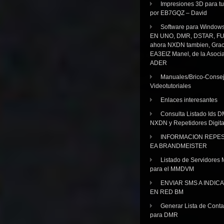
Impresiones 3D para tu
por EB7GQZ – David
Software para Windo
EN UNO, DMR, DSTAR, FU
ahora NXDN tambien, Grac
EA3EIZ Manel, de la Asoci
ADER
Manuales/Brico-Consej
Videotutoriales
Enlaces interesantes
Consulta Listado Ids D
NXDN y Repetidores Digita
INFORMACION REPE
EA BRANDMEISTER
Listado de Servidores 
para el MMDVM
ENVIAR SMS A INDIC
EN RED BM
Generar Lista de Cont
para DMR