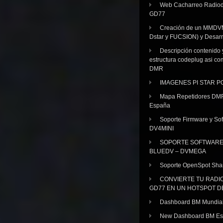
Web Cacharreo Radiod
GD77
Creación de un MMDV
Dstar y FUCSION) y Desarr
Descripción contenido 
estructura codeplug asi co
DMR
IMAGENES PI STAR 
Mapa Repetidores DM
España
Soporte Firmware y Sof
DV4MINI
SOPORTE SOFTWAR
BLUEDV – DVMEGA
Soporte OpenSpot Sha
CONVIERTE TU RADI
GD77 EN UN HOTSPOT D
Dashboard BM Mundia
New Dashboard BM E