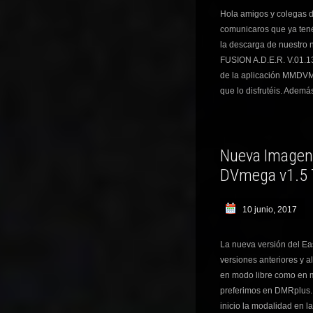
Hola amigos y colegas 
comunicaros que ya ten
la descarga de nuestro
FUSION A.D.E.R. V.01.13
de la aplicación MMDVM,
que lo disfrutéis. Ademá
Nueva Imagen 
DVmega v1.5 
10 junio, 2017
La nueva versión del Ea
versiones anteriores y a
en modo libre como en m
preferimos en DMRplus. 
inicio la modalidad en 