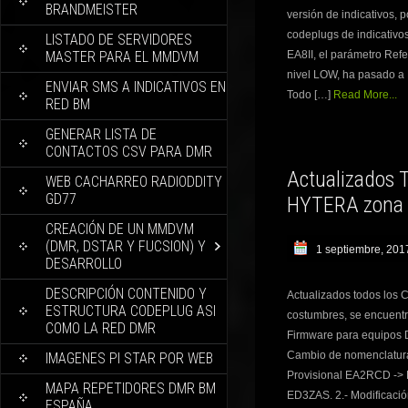
BRANDMEISTER
versión de indicativos, 
codeplugs de indicativo
LISTADO DE SERVIDORES
MASTER PARA EL MMDVM
EA8II, el parámetro Refe
nivel LOW, ha pasado a 
ENVIAR SMS A INDICATIVOS EN
Todo […]
Read More...
RED BM
GENERAR LISTA DE
CONTACTOS CSV PARA DMR
Actualizados 
WEB CACHARREO RADIODDITY
GD77
HYTERA zona 
CREACIÓN DE UN MMDVM
(DMR, DSTAR Y FUCSION) Y
1 septiembre, 201
DESARROLLO
DESCRIPCIÓN CONTENIDO Y
Actualizados todos lo
ESTRUCTURA CODEPLUG ASI
costumbres, se encuentr
COMO LA RED DMR
Firmware para equipos D
Cambio de nomenclatura 
IMAGENES PI STAR POR WEB
Provisional EA2RCD -
MAPA REPETIDORES DMR BM
ED3ZAS. 2.- Modificaci
ESPAÑA