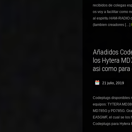
recibidos de colegas es
os voy a facilitar como 
al espiritu HAM-RADI
(tambien creadores […]
Añadidos Code
los Hytera MD
asi como para
21 julio, 2019
Codeplugs disponibles
equipos: TYTERA MD38
MD785G y PD785G. Graci
EA5GWF, el cual se los 
Codeplugs para Hytera 