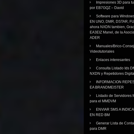
Impresiones 3D para tu
por EB7GQZ – David
Software para Windo
EN UNO, DMR, DSTAR, FU
ahora NXDN tambien, Grac
EA3EIZ Manel, de la Asoci
ADER
Manuales/Brico-Consej
Videotutoriales
Enlaces interesantes
Consulta Listado Ids D
NXDN y Repetidores Digita
INFORMACION REPE
EA BRANDMEISTER
Listado de Servidores 
para el MMDVM
ENVIAR SMS A INDIC
EN RED BM
Generar Lista de Cont
para DMR