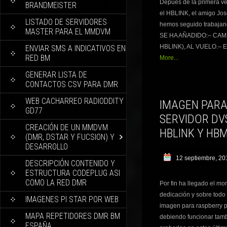
Depues de la primera ve
BRANDMEISTER
el HBLINK, el amigo Jo
LISTADO DE SERVIDORES
hemos seguido trabajand
MASTER PARA EL MMDVM
SE HA AÑADIDO:– CAM
HBLINK), AL VUELO.– 
ENVIAR SMS A INDICATIVOS EN
RED BM
More...
GENERAR LISTA DE
CONTACTOS CSV PARA DMR
WEB CACHARREO RADIODDITY
IMAGEN PARA
GD77
SERVIDOR DV
CREACIÓN DE UN MMDVM
HBLINK Y HB
(DMR, DSTAR Y FUCSION) Y
DESARROLLO
12 septiembre, 20
DESCRIPCIÓN CONTENIDO Y
ESTRUCTURA CODEPLUG ASI
COMO LA RED DMR
Por fin ha llegado el m
dedicación y sobre todo
IMAGENES PI STAR POR WEB
imagen para raspberry pi,
MAPA REPETIDORES DMR BM
debiendo funcionar tamb
ESPAÑA