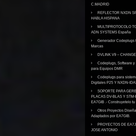
C.MADRID
REFLECTOR NXDN SP
HABLA HISPANA
MULTIPROTOCOLO TG
ADN SYSTEMS España
Generador Codeplugs t
Marcas
DVLINK V9 – CHANGE
Codeplugs, Software y
para Equipos DMR
Codeplugs para sistem
Digitales P25 Y NXDN-IDA
SOPORTE PARA GER
PLACAS DV-BLAS Y STM-
EA7GIB .- Construyetelo tu
Otros Proyectos Diseñ
Adaptados por EA7GIB.
PROYECTOS DE EA7J
JOSE ANTONIO