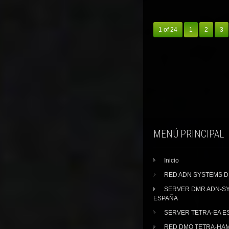
1 of 24
1
2
3
MENÚ PRINCIPAL
Inicio
RED ADN SYSTEMS 
SERVER DMR ADN-S
ESPAÑA
SERVER TETRA-EA E
RED DMO TETRA-HA