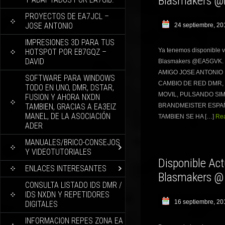
Blasmakers @
PROYECTOS DE EA7JCL –
JOSE ANTONIO
24 septiembre, 20
IMPRESIONES 3D PARA TUS
Ya tenemos disponible v
HOTSPOT POR EB7GQZ –
DAVID
Blasmakers @EA5GVK.
AMIGO JOSE ANTONIO E
SOFTWARE PARA WINDOWS
CAMBIO DE RED DMR, 
TODO EN UNO, DMR, DSTAR,
MOVIL, PULSANDO SIM
FUSION Y AHORA NXDN
TAMBIEN, GRACIAS A EA3EIZ
BRANDMEISTER ESPAÑA
MANEL, DE LA ASOCIACIÓN
TAMBIEN SE HA […]
Rea
ADER
MANUALES/BRICO-CONSEJOS
Y VIDEOTUTORIALES
Disponible Ac
ENLACES INTERESANTES
Blasmakers @
CONSULTA LISTADO IDS DMR /
IDS NXDN Y REPETIDORES
16 septiembre, 20
DIGITALES
INFORMACION REPES ZONA EA