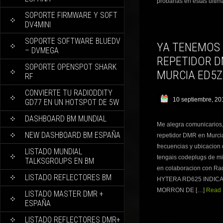
probarlas en estas últim
SOPORTE FIRMWARE Y SOFT
DV4MINI
SOPORTE SOFTWARE BLUEDV
YA TENEMOS
– DVMEGA
REPETIDOR D
SOPORTE OPENSPOT SHARK
MURCIA ED5Z
RF
CONVIERTE TU RADIODDITY
10 septiembre, 20
GD77 EN UN HOTSPOT DE 5W
DASHBOARD BM MUNDIAL
Me alegra comunicarios,
NEW DASHBOARD BM ESPAÑA
repetidor DMR en Murci
frecuencias y ubicacion
LISTADO MUNDIAL
tengais codeplugs de mi 
TALKSGROUPS EN BM
en colaboracion con Rad
LISTADO REFLECTORES BM
HYTERA RD625 INDICAT
MORRON DE […]
Read 
LISTADO MASTER DMR +
ESPAÑA
LISTADO REFLECTORES DMR+