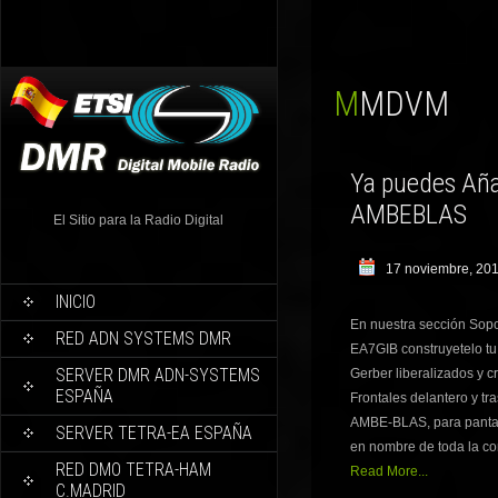
MMDVM
Ya puedes Añad
AMBEBLAS
El Sitio para la Radio Digital
17 noviembre, 20
INICIO
En nuestra sección Sopo
RED ADN SYSTEMS DMR
EA7GIB construyetelo tu
SERVER DMR ADN-SYSTEMS
Gerber liberalizados y c
ESPAÑA
Frontales delantero y tr
AMBE-BLAS, para pantal
SERVER TETRA-EA ESPAÑA
en nombre de toda la co
RED DMO TETRA-HAM
Read More...
C.MADRID