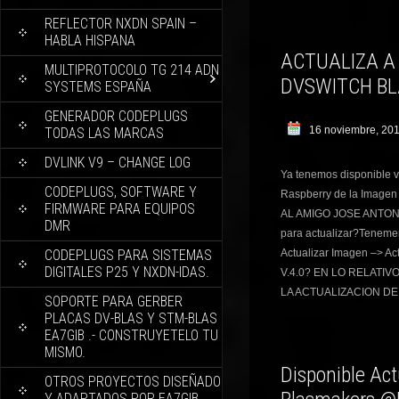
REFLECTOR NXDN SPAIN –
HABLA HISPANA
ACTUALIZA A 
MULTIPROTOCOLO TG 214 ADN
DVSWITCH B
SYSTEMS ESPAÑA
GENERADOR CODEPLUGS
16 noviembre, 20
TODAS LAS MARCAS
DVLINK V9 – CHANGE LOG
Ya tenemos disponible v
CODEPLUGS, SOFTWARE Y
Raspberry de la Image
FIRMWARE PARA EQUIPOS
AL AMIGO JOSE ANTONI
DMR
para actualizar?Tenemem
CODEPLUGS PARA SISTEMAS
Actualizar Imagen –> A
DIGITALES P25 Y NXDN-IDAS.
V.4.0? EN LO RELATI
LA ACTUALIZACION DE
SOPORTE PARA GERBER
PLACAS DV-BLAS Y STM-BLAS
EA7GIB .- CONSTRUYETELO TU
MISMO.
Disponible Act
OTROS PROYECTOS DISEÑADO
Y ADAPTADOS POR EA7GIB.