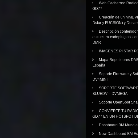
Web Cacharreo Radiod
GD77
Creación de un MMDV
Dstar y FUCSION) y Desarr
Descripción contenido 
estructura codeplug asi co
DMR
IMAGENES PI STAR 
Mapa Repetidores DM
España
Soporte Firmware y Sof
DV4MINI
SOPORTE SOFTWAR
BLUEDV – DVMEGA
Soporte OpenSpot Sha
CONVIERTE TU RADI
GD77 EN UN HOTSPOT D
Dashboard BM Mundia
New Dashboard BM E