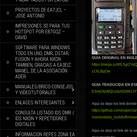
PROYECTOS DE EA7JCL –
JOSE ANTONIO
IMPRESIONES 3D PARA TUS
HOTSPOT POR EB7GQZ –
DAVID
SOFTWARE PARA WINDOWS
TODO EN UNO, DMR, DSTAR,
GUIA ORIGINAL EN INGL
FUSION Y AHORA NXDN
TAMBIEN, GRACIAS A EA3EIZ
https://mega.nz/#!L5gl
MANEL, DE LA ASOCIACIÓN
y1XLBgOw
ADER
GUIA TRADUCIDA EN ES
MANUALES/BRICO-CONSEJOS
E3mjOIyWQUzdvGD881JYP
Y VIDEOTUTORIALES
ENLACES INTERESANTES
Aqui os dejo los link donde
https://github.com/rogerc
CONSULTA LISTADO IDS DMR /
inaries/daily_builds/firmwa
IDS NXDN Y REPETIDORES
DIGITALES
Aqui os dejo el link de la 
INFORMACION REPES ZONA EA