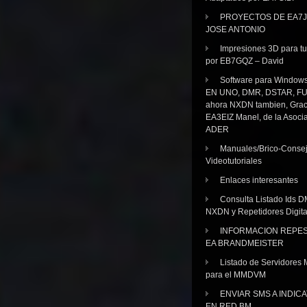
PROYECTOS DE EA7J
JOSE ANTONIO
Impresiones 3D para tu
por EB7GQZ – David
Software para Windo
EN UNO, DMR, DSTAR, FU
ahora NXDN tambien, Grac
EA3EIZ Manel, de la Asoci
ADER
Manuales/Brico-Consej
Videotutoriales
Enlaces interesantes
Consulta Listado Ids D
NXDN y Repetidores Digita
INFORMACION REPE
EA BRANDMEISTER
Listado de Servidores 
para el MMDVM
ENVIAR SMS A INDIC
EN RED BM