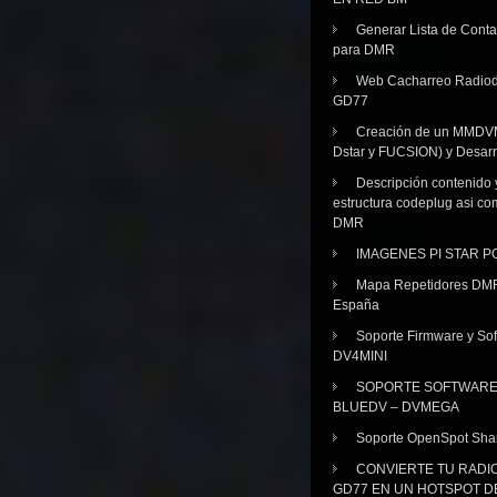
Generar Lista de Cont
para DMR
Web Cacharreo Radiod
GD77
Creación de un MMDV
Dstar y FUCSION) y Desarr
Descripción contenido 
estructura codeplug asi co
DMR
IMAGENES PI STAR 
Mapa Repetidores DM
España
Soporte Firmware y Sof
DV4MINI
SOPORTE SOFTWAR
BLUEDV – DVMEGA
Soporte OpenSpot Sha
CONVIERTE TU RADI
GD77 EN UN HOTSPOT D