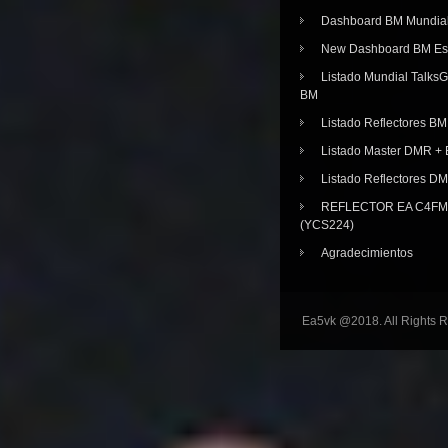
Dashboard BM Mundia
New Dashboard BM E
Listado Mundial Talks
BM
Listado Reflectores BM
Listado Master DMR 
Listado Reflectores D
REFLECTOR EA C4FM 
(YCS224)
Agradecimientos
Ea5vk @2018. All Rights 