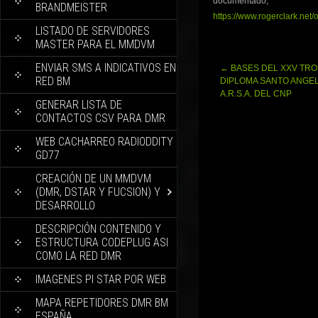
documentado;
BRANDMEISTER
https://www.rogerclark.ne
LISTADO DE SERVIDORES
MASTER PARA EL MMDVM
ENVIAR SMS A INDICATIVOS EN
Navegación
←
BASES DEL XXV TRO
RED BM
de
DIPLOMA SANTO ANGEL
entradas
A.R.S.A. DEL CNP
GENERAR LISTA DE
CONTACTOS CSV PARA DMR
WEB CACHARREO RADIODDITY
GD77
CREACIÓN DE UN MMDVM
(DMR, DSTAR Y FUCSION) Y
DESARROLLO
DESCRIPCIÓN CONTENIDO Y
ESTRUCTURA CODEPLUG ASI
COMO LA RED DMR
IMAGENES PI STAR POR WEB
MAPA REPETIDORES DMR BM
ESPAÑA