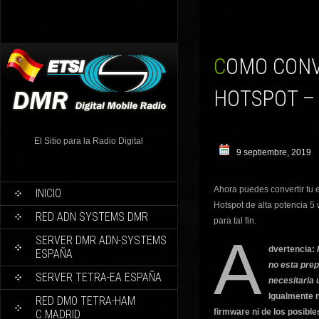
COMO CONVERTIR TU RADIODDITY GD77 EN UN
HOTSPOT –
El Sitio para la Radio Digital
9 septiembre, 2019
Ahora puedes convertir tu
INICIO
Hotspot de alta potencia 5 
RED ADN SYSTEMS DMR
para tal fin.
A
SERVER DMR ADN-SYSTEMS
dvertencia:
ESPAÑA
no esta prep
SERVER TETRA-EA ESPAÑA
necesitaria 
Igualmente 
RED DMO TETRA-HAM
firmware ni de los posible
C.MADRID