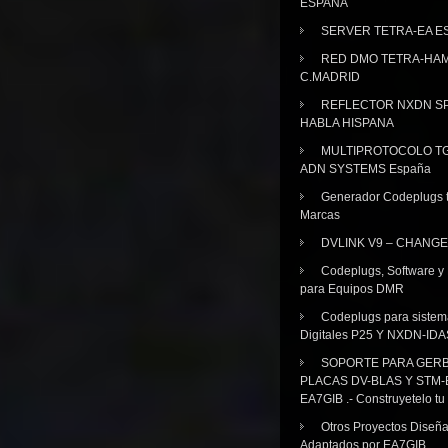
ESPAÑA
SERVER TETRA-EA E
RED DMO TETRA-HA
C.MADRID
REFLECTOR NXDN SP
HABLA HISPANA
MULTIPROTOCOLO TG
ADN SYSTEMS España
Generador Codeplugs t
Marcas
DVLINK V9 – CHANGE
Codeplugs, Software y
para Equipos DMR
Codeplugs para sistem
Digitales P25 Y NXDN-IDA
SOPORTE PARA GER
PLACAS DV-BLAS Y STM-
EA7GIB .- Construyetelo tu
Otros Proyectos Diseñ
Adaptados por EA7GIB.