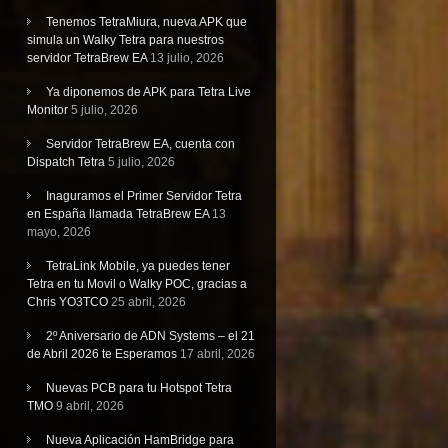
Tenemos TetraMiura, nueva APK que
simula un Walky Tetra para nuestros
servidor TetraBrew EA
13 julio, 2026
Ya diponemos de APK para Tetra Live
Monitor
5 julio, 2026
Servidor TetraBrew EA, cuenta con
Dispatch Tetra
5 julio, 2026
Inaguramos el Primer Servidor Tetra
en España llamada TetraBrew EA
13
mayo, 2026
TetraLink Mobile, ya puedes tener
Tetra en tu Movil o Walky POC, gracias a
Chris YO3TCO
25 abril, 2026
2º Aniversario de ADN Systems – el 21
de Abril 2026 te Esperamos
17 abril, 2026
Nuevas PCB para tu Hotspot Tetra
TMO
9 abril, 2026
Nueva Aplicación HamBridge para