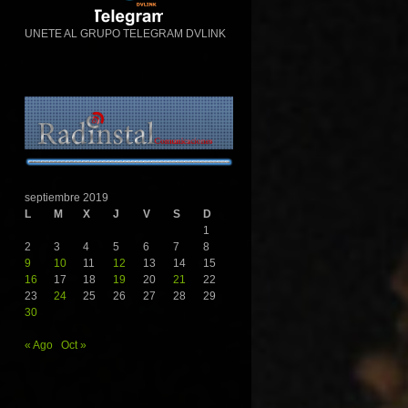
UNETE AL GRUPO TELEGRAM DVLINK
septiembre 2019
L
M
X
J
V
S
D
1
2
3
4
5
6
7
8
9
10
11
12
13
14
15
16
17
18
19
20
21
22
23
24
25
26
27
28
29
30
« Ago
Oct »