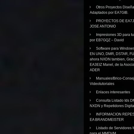
Otros Proyectos Diseñ
Adaptados por EA7GIB.
PROYECTOS DE EA7J
JOSE ANTONIO
Impresiones 3D para tu
por EB7GQZ – David
Software para Windo
EN UNO, DMR, DSTAR, FU
ahora NXDN tambien, Grac
EA3EIZ Manel, de la Asoci
ADER
Manuales/Brico-Consej
Videotutoriales
Enlaces interesantes
Consulta Listado Ids D
NXDN y Repetidores Digita
INFORMACION REPE
EA BRANDMEISTER
Listado de Servidores 
para el MMDVM