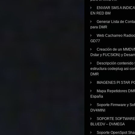
ENVIAR SMS A INDIC
EN RED BM
Generar Lista de Cont
para DMR
Web Cacharreo Radiod
GD77
Creación de un MMDV
Dstar y FUCSION) y Desarr
Descripción contenido 
estructura codeplug asi co
DMR
IMAGENES PI STAR 
Mapa Repetidores DM
España
Soporte Firmware y Sof
DV4MINI
SOPORTE SOFTWAR
BLUEDV – DVMEGA
Soporte OpenSpot Sha