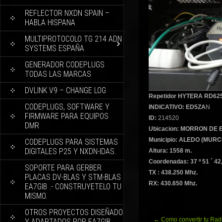
REFLECTOR NXDN SPAIN –
HABLA HISPANA
MULTIPROTOCOLO TG 214 ADN
SYSTEMS ESPAÑA
GENERADOR CODEPLUGS
TODAS LAS MARCAS
DVLINK V9 – CHANGE LOG
Repetidor HYTERA RD62
CODEPLUGS, SOFTWARE Y
INDICATIVO: ED5ZA
N
FIRMWARE PARA EQUIPOS
ID:
214520
DMR
Ubicacion: MORRON DE 
Municipio: ALEDO (MURCI
CODEPLUGS PARA SISTEMAS
DIGITALES P25 Y NXDN-IDAS.
Altura: 1558 m.
Coordenadas: 37 º 51 ´ 42,0
SOPORTE PARA GERBER
TX : 438.250 Mhz.
PLACAS DV-BLAS Y STM-BLAS
RX: 430.650 Mhz.
EA7GIB .- CONSTRUYETELO TU
MISMO.
OTROS PROYECTOS DISEÑADO
Navegación
←
Como convertir tu Rad
Y ADAPTADOS POR EA7GIB.