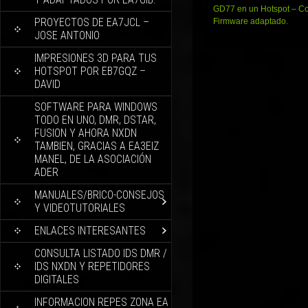
de
GD77 en un Hotspot – C
PROYECTOS DE EA7JCL –
entradas
Firmware adaptado.
JOSE ANTONIO
IMPRESIONES 3D PARA TUS
HOTSPOT POR EB7GQZ –
DAVID
SOFTWARE PARA WINDOWS
TODO EN UNO, DMR, DSTAR,
FUSION Y AHORA NXDN
TAMBIEN, GRACIAS A EA3EIZ
MANEL, DE LA ASOCIACIÓN
ADER
MANUALES/BRICO-CONSEJOS
Y VIDEOTUTORIALES
ENLACES INTERESANTES
CONSULTA LISTADO IDS DMR /
IDS NXDN Y REPETIDORES
DIGITALES
INFORMACION REPES ZONA EA