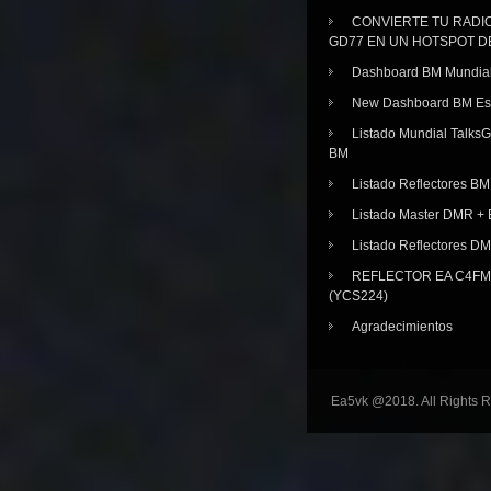
CONVIERTE TU RADI
GD77 EN UN HOTSPOT D
Dashboard BM Mundia
New Dashboard BM E
Listado Mundial Talks
BM
Listado Reflectores BM
Listado Master DMR 
Listado Reflectores D
REFLECTOR EA C4FM 
(YCS224)
Agradecimientos
Ea5vk @2018. All Rights 