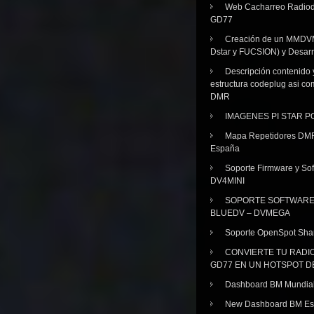
Web Cacharreo Radiod
GD77
Creación de un MMDV
Dstar y FUCSION) y Desarr
Descripción contenido 
estructura codeplug asi co
DMR
IMAGENES PI STAR 
Mapa Repetidores DM
España
Soporte Firmware y Sof
DV4MINI
SOPORTE SOFTWAR
BLUEDV – DVMEGA
Soporte OpenSpot Sha
CONVIERTE TU RADI
GD77 EN UN HOTSPOT D
Dashboard BM Mundia
New Dashboard BM E