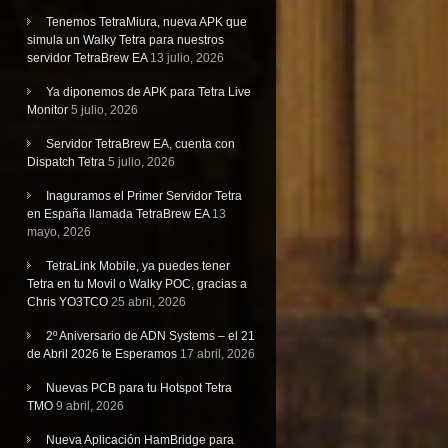
Tenemos TetraMiura, nueva APK que
simula un Walky Tetra para nuestros
servidor TetraBrew EA
13 julio, 2026
Ya diponemos de APK para Tetra Live
Monitor
5 julio, 2026
Servidor TetraBrew EA, cuenta con
Dispatch Tetra
5 julio, 2026
Inaguramos el Primer Servidor Tetra
en España llamada TetraBrew EA
13
mayo, 2026
TetraLink Mobile, ya puedes tener
Tetra en tu Movil o Walky POC, gracias a
Chris YO3TCO
25 abril, 2026
2º Aniversario de ADN Systems – el 21
de Abril 2026 te Esperamos
17 abril, 2026
Nuevas PCB para tu Hotspot Tetra
TMO
9 abril, 2026
Nueva Aplicación HamBridge para