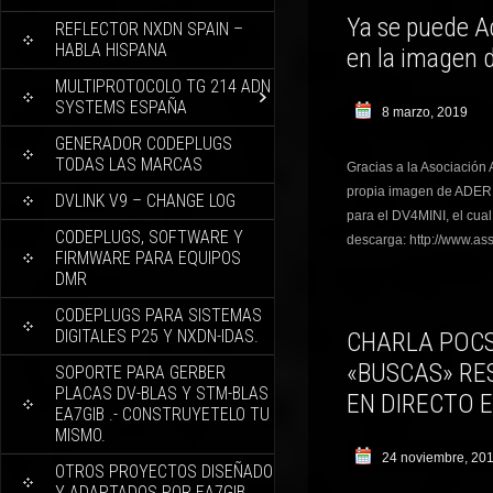
Ya se puede Ac
REFLECTOR NXDN SPAIN –
HABLA HISPANA
en la imagen 
MULTIPROTOCOLO TG 214 ADN
SYSTEMS ESPAÑA
8 marzo, 2019
GENERADOR CODEPLUGS
TODAS LAS MARCAS
Gracias a la Asociación
propia imagen de ADER e
DVLINK V9 – CHANGE LOG
para el DV4MINI, el cua
CODEPLUGS, SOFTWARE Y
descarga: http://www.as
FIRMWARE PARA EQUIPOS
DMR
CODEPLUGS PARA SISTEMAS
DIGITALES P25 Y NXDN-IDAS.
CHARLA POCS
«BUSCAS» RE
SOPORTE PARA GERBER
PLACAS DV-BLAS Y STM-BLAS
EN DIRECTO 
EA7GIB .- CONSTRUYETELO TU
MISMO.
24 noviembre, 20
OTROS PROYECTOS DISEÑADO
Y ADAPTADOS POR EA7GIB.