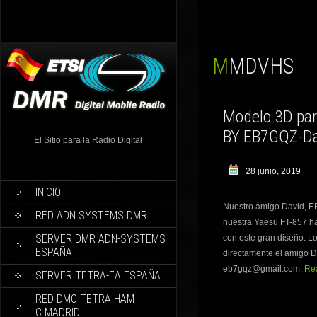
MMDVHS
Modelo 3D par
BY EB7GQZ-Da
El Sitio para la Radio Digital
28 junio, 2019
INICIO
Nuestro amigo David, EB
RED ADN SYSTEMS DMR
nuestra Yaesu FT-857 ha
SERVER DMR ADN-SYSTEMS
con este gran diseño. Lo
ESPAÑA
directamente el amigo 
eb7gqz@gmail.com.
Rea
SERVER TETRA-EA ESPAÑA
RED DMO TETRA-HAM
C.MADRID