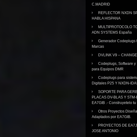
C.MADRID
REFLECTOR NXDN SP
HABLA HISPANA
MULTIPROTOCOLO TG
ADN SYSTEMS España
Generador Codeplugs t
Marcas
DVLINK V9 – CHANGE
Codeplugs, Software y
para Equipos DMR
Codeplugs para sistem
Digitales P25 Y NXDN-IDA
SOPORTE PARA GER
PLACAS DV-BLAS Y STM-
EA7GIB .- Construyetelo tu
Otros Proyectos Diseñ
Adaptados por EA7GIB.
PROYECTOS DE EA7J
JOSE ANTONIO