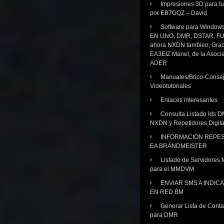
Impresiones 3D para tu
por EB7GQZ – David
Software para Windo
EN UNO, DMR, DSTAR, FU
ahora NXDN tambien, Grac
EA3EIZ Manel, de la Asoci
ADER
Manuales/Brico-Consej
Videotutoriales
Enlaces interesantes
Consulta Listado Ids D
NXDN y Repetidores Digita
INFORMACION REPE
EA BRANDMEISTER
Listado de Servidores 
para el MMDVM
ENVIAR SMS A INDIC
EN RED BM
Generar Lista de Cont
para DMR