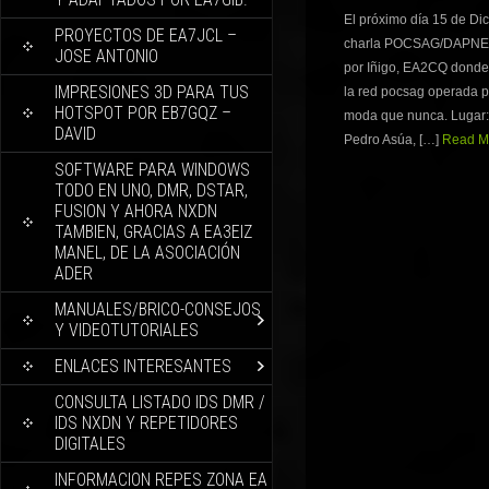
El próximo día 15 de Di
PROYECTOS DE EA7JCL –
charla POCSAG/DAPNE
JOSE ANTONIO
por Iñigo, EA2CQ donde
IMPRESIONES 3D PARA TUS
la red pocsag operada p
HOTSPOT POR EB7GQZ –
moda que nunca. Lugar: E
DAVID
Pedro Asúa, […]
Read Mo
SOFTWARE PARA WINDOWS
TODO EN UNO, DMR, DSTAR,
FUSION Y AHORA NXDN
TAMBIEN, GRACIAS A EA3EIZ
MANEL, DE LA ASOCIACIÓN
ADER
MANUALES/BRICO-CONSEJOS
Y VIDEOTUTORIALES
ENLACES INTERESANTES
CONSULTA LISTADO IDS DMR /
IDS NXDN Y REPETIDORES
DIGITALES
INFORMACION REPES ZONA EA