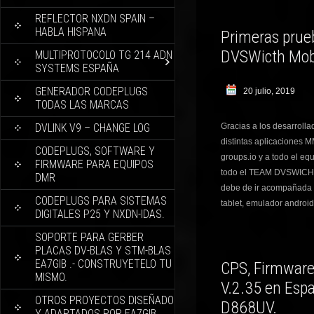
REFLECTOR NXDN SPAIN –
HABLA HISPANA
Primeras prueb
DVSWicth Mob
MULTIPROTOCOLO TG 214 ADN
SYSTEMS ESPAÑA
GENERADOR CODEPLUGS
20 julio, 2019
TODAS LAS MARCAS
DVLINK V9 – CHANGE LOG
Gracias a los desarroll
distintas aplicaciones
CODEPLUGS, SOFTWARE Y
groups.io y a todo el eq
FIRMWARE PARA EQUIPOS
todo el TEAM DVSWICHT.
DMR
debe de ir acompañada de
CODEPLUGS PARA SISTEMAS
tablet, emulador android
DIGITALES P25 Y NXDN-IDAS.
SOPORTE PARA GERBER
PLACAS DV-BLAS Y STM-BLAS
EA7GIB .- CONSTRUYETELO TU
CPS, Firmware 
MISMO.
V.2.35 en Espa
OTROS PROYECTOS DISEÑADO
D868UV.
Y ADAPTADOS POR EA7GIB.