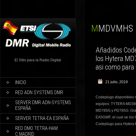
MMDVMHS
Añadidos Code
los Hytera MD
El Sitio para la Radio Digital
asi como para
INICIO
21 julio, 2019
RED ADN SYSTEMS DMR
Codeplugs disponibles
SERVER DMR ADN-SYSTEMS
equipos: TYTERA MD38
ESPAÑA
MD785G y PD785G. Graci
EA5GWF, el cual se los 
SERVER TETRA-EA ESPAÑA
Codeplugs para Hytera 
RED DMO TETRA-HAM
C.MADRID