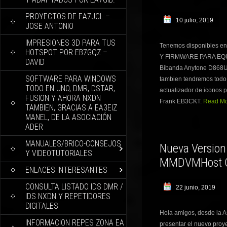
PROYECTOS DE EA7JCL –
10 julio, 2019
JOSE ANTONIO
IMPRESIONES 3D PARA TUS
Tenemos disponibles 
HOTSPOT POR EB7GQZ –
Y FIRMWARE PARA EQU
DAVID
Bibanda Anytone D868UV
SOFTWARE PARA WINDOWS
tambien tendremos todo l
TODO EN UNO, DMR, DSTAR,
actualizador de iconos p
FUSION Y AHORA NXDN
Frank EB3CKT.
Read Mor
TAMBIEN, GRACIAS A EA3EIZ
MANEL, DE LA ASOCIACIÓN
ADER
MANUALES/BRICO-CONSEJOS
Nueva Version
Y VIDEOTUTORIALES
MMDVMHost Gr
ENLACES INTERESANTES
CONSULTA LISTADO IDS DMR /
22 junio, 2019
IDS NXDN Y REPETIDORES
DIGITALES
Hola amigos, desde la 
INFORMACION REPES ZONA EA
presentar el nuevo pro