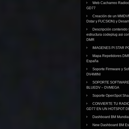
Web Cacharreo Radiod
GD77
Creación de un MMDV
Dstar y FUCSION) y Desarr
Descripción contenido 
estructura codeplug asi co
DMR
IMAGENES PI STAR 
Mapa Repetidores DM
España
Soporte Firmware y Sof
DV4MINI
SOPORTE SOFTWAR
BLUEDV – DVMEGA
Soporte OpenSpot Sha
CONVIERTE TU RADI
GD77 EN UN HOTSPOT D
Dashboard BM Mundia
New Dashboard BM E