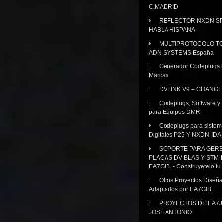
C.MADRID
REFLECTOR NXDN SP
HABLA HISPANA
MULTIPROTOCOLO TG
ADN SYSTEMS España
Generador Codeplugs t
Marcas
DVLINK V9 – CHANGE
Codeplugs, Software y
para Equipos DMR
Codeplugs para sistem
Digitales P25 Y NXDN-IDA
SOPORTE PARA GER
PLACAS DV-BLAS Y STM-
EA7GIB .- Construyetelo tu
Otros Proyectos Diseñ
Adaptados por EA7GIB.
PROYECTOS DE EA7J
JOSE ANTONIO