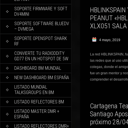
SOPORTE FIRMWARE Y SOFT
HBLINKSPAIN
DV4MINI
PEANUT «HBL
SOPORTE SOFTWARE BLUEDV
XLX051 SALA 
– DVMEGA
SOPORTE OPENSPOT SHARK
4 mayo, 2019
RF
CONVIERTE TU RADIODDITY
La red HBLINKSPAIN, fue
GD77 EN UN HOTSPOT DE 5W
las redes que al uso u
colegas, donde el amig
DASHBOARD BM MUNDIAL
fue un gran mentor y no
NEW DASHBOARD BM ESPAÑA
comprender el desarrol
LISTADO MUNDIAL
TALKSGROUPS EN BM
LISTADO REFLECTORES BM
Cartagena Tea
LISTADO MASTER DMR +
Santiago Apos
ESPAÑA
próximo 28/0
LISTADO REFLECTORES DMR+