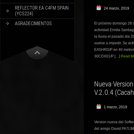
REFLECTOR EA C4FM SPAIN
24 marzo, 2019
(YCS224)
AGRADECIMIENTOS
El próximo domingo 28 d
actividad Ermita Santia
la lluvia el pasado dia 
vuelve a impedir. Se acti
EA5HRD/P en 40 metros
30CDX01/P […]
Read Mo
Nueva Version
V.2.0.4 (Caca
1 marzo, 2019
Version nueva del Softw
del amigo David PA7LIM.