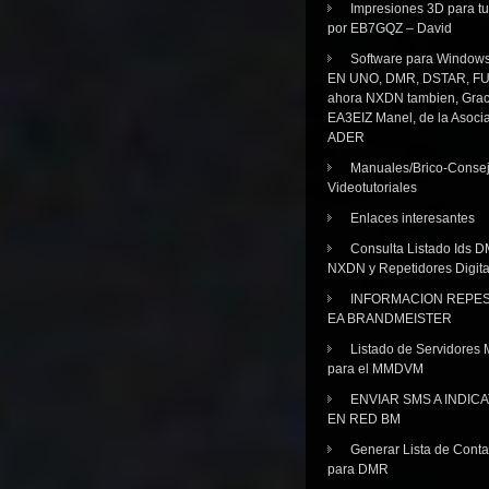
Impresiones 3D para tu
por EB7GQZ – David
Software para Windo
EN UNO, DMR, DSTAR, FU
ahora NXDN tambien, Grac
EA3EIZ Manel, de la Asoci
ADER
Manuales/Brico-Consej
Videotutoriales
Enlaces interesantes
Consulta Listado Ids D
NXDN y Repetidores Digita
INFORMACION REPE
EA BRANDMEISTER
Listado de Servidores 
para el MMDVM
ENVIAR SMS A INDIC
EN RED BM
Generar Lista de Cont
para DMR