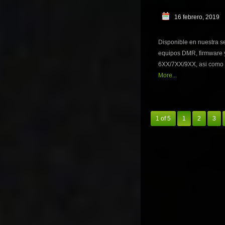
16 febrero, 2019
Disponible en nuestra s
equipos DMR, firmware 
6XX/7XX/9XX, asi como 
More...
1 of 5
1
2
3