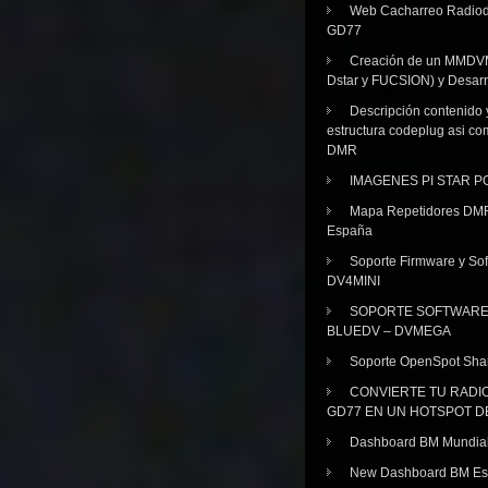
Web Cacharreo Radiod
GD77
Creación de un MMDV
Dstar y FUCSION) y Desarr
Descripción contenido 
estructura codeplug asi co
DMR
IMAGENES PI STAR 
Mapa Repetidores DM
España
Soporte Firmware y Sof
DV4MINI
SOPORTE SOFTWAR
BLUEDV – DVMEGA
Soporte OpenSpot Sha
CONVIERTE TU RADI
GD77 EN UN HOTSPOT D
Dashboard BM Mundia
New Dashboard BM E