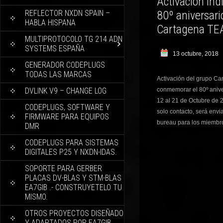
Activacion in
REFLECTOR NXDN SPAIN –
80º aniversari
HABLA HISPANA
Cartagena T
MULTIPROTOCOLO TG 214 ADN
SYSTEMS ESPAÑA
13 octubre, 2018
GENERADOR CODEPLUGS
TODAS LAS MARCAS
Activación del grupo Ca
DVLINK V9 – CHANGE LOG
conmemorar el 80º anive
12 al 21 de Octubre de 
CODEPLUGS, SOFTWARE Y
solo contacto, será envi
FIRMWARE PARA EQUIPOS
bureau para los miembro
DMR
CODEPLUGS PARA SISTEMAS
DIGITALES P25 Y NXDN-IDAS.
SOPORTE PARA GERBER
PLACAS DV-BLAS Y STM-BLAS
EA7GIB .- CONSTRUYETELO TU
MISMO.
OTROS PROYECTOS DISEÑADO
Y ADAPTADOS POR EA7GIB.