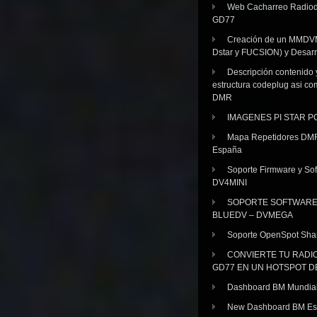
Web Cacharreo Radiod
GD77
Creación de un MMDV
Dstar y FUCSION) y Desarr
Descripción contenido 
estructura codeplug asi co
DMR
IMAGENES PI STAR 
Mapa Repetidores DM
España
Soporte Firmware y Sof
DV4MINI
SOPORTE SOFTWAR
BLUEDV – DVMEGA
Soporte OpenSpot Sha
CONVIERTE TU RADI
GD77 EN UN HOTSPOT D
Dashboard BM Mundia
New Dashboard BM E