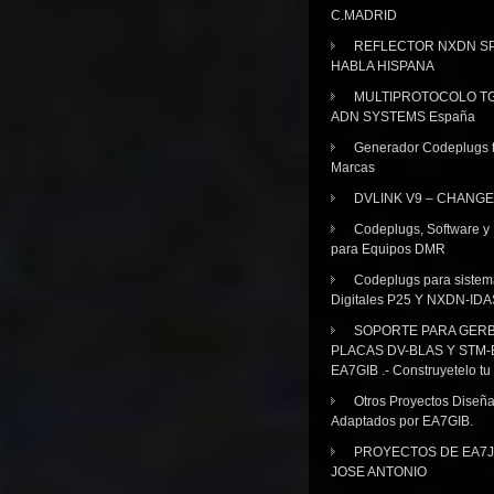
C.MADRID
REFLECTOR NXDN SP
HABLA HISPANA
MULTIPROTOCOLO TG
ADN SYSTEMS España
Generador Codeplugs t
Marcas
DVLINK V9 – CHANGE
Codeplugs, Software y
para Equipos DMR
Codeplugs para sistem
Digitales P25 Y NXDN-IDA
SOPORTE PARA GER
PLACAS DV-BLAS Y STM-
EA7GIB .- Construyetelo tu
Otros Proyectos Diseñ
Adaptados por EA7GIB.
PROYECTOS DE EA7J
JOSE ANTONIO