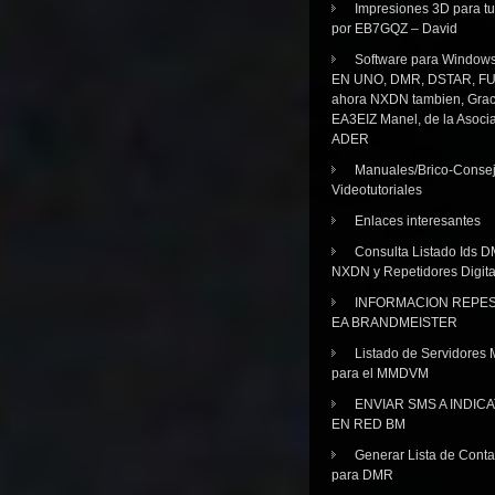
Impresiones 3D para tu
por EB7GQZ – David
Software para Windo
EN UNO, DMR, DSTAR, FU
ahora NXDN tambien, Grac
EA3EIZ Manel, de la Asoci
ADER
Manuales/Brico-Consej
Videotutoriales
Enlaces interesantes
Consulta Listado Ids D
NXDN y Repetidores Digita
INFORMACION REPE
EA BRANDMEISTER
Listado de Servidores 
para el MMDVM
ENVIAR SMS A INDIC
EN RED BM
Generar Lista de Cont
para DMR