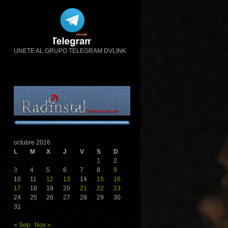
UNETE AL GRUPO TELEGRAM DVLINK
octubre 2016
L
M
X
J
V
S
D
1
2
3
4
5
6
7
8
9
10
11
12
13
14
15
16
17
18
19
20
21
22
23
24
25
26
27
28
29
30
31
« Sep
Nov »