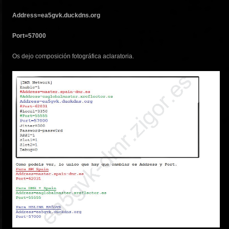
Address=ea5gvk.duckdns.org
Port=57000
Os dejo composición fotográfica aclaratoria.