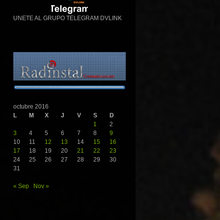
UNETE AL GRUPO TELEGRAM DVLINK
octubre 2016
L
M
X
J
V
S
D
1
2
3
4
5
6
7
8
9
10
11
12
13
14
15
16
17
18
19
20
21
22
23
24
25
26
27
28
29
30
31
« Sep
Nov »