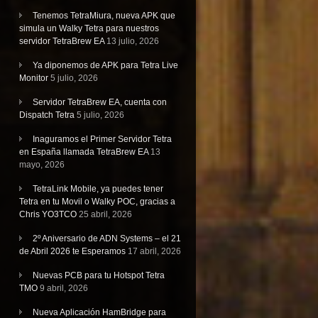
Tenemos TetraMiura, nueva APK que
simula un Walky Tetra para nuestros
servidor TetraBrew EA
13 julio, 2026
Ya diponemos de APK para Tetra Live
Monitor
5 julio, 2026
Servidor TetraBrew EA, cuenta con
Dispatch Tetra
5 julio, 2026
Inaguramos el Primer Servidor Tetra
en España llamada TetraBrew EA
13
mayo, 2026
TetraLink Mobile, ya puedes tener
Tetra en tu Movil o Walky POC, gracias a
Chris YO3TCO
25 abril, 2026
2º Aniversario de ADN Systems – el 21
de Abril 2026 te Esperamos
17 abril, 2026
Nuevas PCB para tu Hotspot Tetra
TMO
9 abril, 2026
Nueva Aplicación HamBridge para