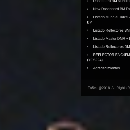
Dashboard BM Mundia
New Dashboard BM E
Listado Mundial Talks
BM
Listado Reflectores BM
Listado Master DMR 
Listado Reflectores D
REFLECTOR EA C4FM 
(YCS224)
Agradecimientos
Ea5vk @2018. All Rights 