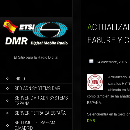
ACTUALIZADOS TODOS CODEPLUGS HYTERA, AÑADIDO
EA8URE Y 
El Sitio para la Radio Digital
24 diciembre, 2016
Actualizado
INICIO
para los HYT
RED ADN SYSTEMS DMR
ubicado en Mo
como también se ha añad
SERVER DMR ADN-SYSTEMS
ESPAÑA
ESPAÑA.
SERVER TETRA-EA ESPAÑA
Se encuentra en la Secció
DMR
RED DMO TETRA-HAM
C.MADRID