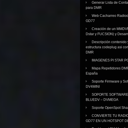
Generar Lista de Cont
para DMR
Web Cacharreo Radiod
GD77
Creación de un MMDV
Dstar y FUCSION) y Desarr
Descripción contenido 
estructura codeplug asi co
DMR
IMAGENES PI STAR 
Mapa Repetidores DM
España
Soporte Firmware y Sof
DV4MINI
SOPORTE SOFTWAR
BLUEDV – DVMEGA
Soporte OpenSpot Sha
CONVIERTE TU RADI
GD77 EN UN HOTSPOT D