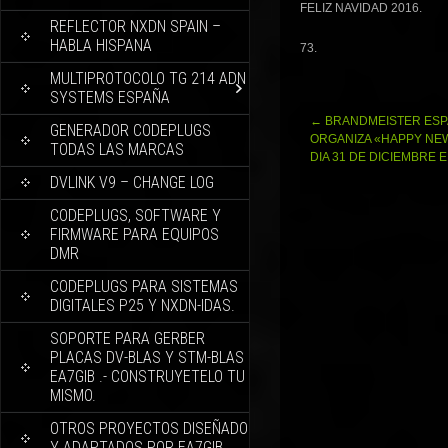
FELIZ NAVIDAD 2016.
REFLECTOR NXDN SPAIN –
HABLA HISPANA
73.
MULTIPROTOCOLO TG 214 ADN
SYSTEMS ESPAÑA
Navegación
←
BRANDMEISTER ESP
GENERADOR CODEPLUGS
de
ORGANIZA «HAPPY NE
TODAS LAS MARCAS
entradas
DIA 31 DE DICIEMBRE E
DVLINK V9 – CHANGE LOG
CODEPLUGS, SOFTWARE Y
FIRMWARE PARA EQUIPOS
DMR
CODEPLUGS PARA SISTEMAS
DIGITALES P25 Y NXDN-IDAS.
SOPORTE PARA GERBER
PLACAS DV-BLAS Y STM-BLAS
EA7GIB .- CONSTRUYETELO TU
MISMO.
OTROS PROYECTOS DISEÑADO
Y ADAPTADOS POR EA7GIB.