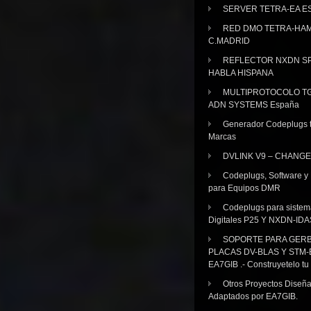
SERVER TETRA-EA E
RED DMO TETRA-HA
C.MADRID
REFLECTOR NXDN SP
HABLA HISPANA
MULTIPROTOCOLO TG
ADN SYSTEMS España
Generador Codeplugs t
Marcas
DVLINK V9 – CHANGE
Codeplugs, Software y
para Equipos DMR
Codeplugs para sistem
Digitales P25 Y NXDN-IDA
SOPORTE PARA GER
PLACAS DV-BLAS Y STM-
EA7GIB .- Construyetelo tu
Otros Proyectos Diseñ
Adaptados por EA7GIB.