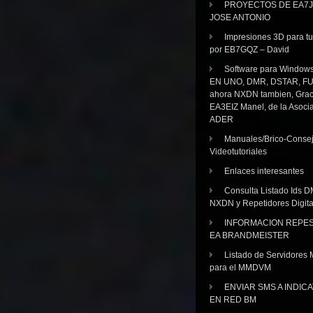
PROYECTOS DE EA7J
JOSE ANTONIO
Impresiones 3D para tu
por EB7GQZ – David
Software para Windo
EN UNO, DMR, DSTAR, FU
ahora NXDN tambien, Grac
EA3EIZ Manel, de la Asoci
ADER
Manuales/Brico-Consej
Videotutoriales
Enlaces interesantes
Consulta Listado Ids D
NXDN y Repetidores Digita
INFORMACION REPE
EA BRANDMEISTER
Listado de Servidores 
para el MMDVM
ENVIAR SMS A INDIC
EN RED BM