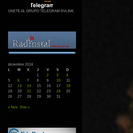
UNETE AL GRUPO TELEGRAM DVLINK
diciembre 2016
L
M
X
J
V
S
D
1
2
3
4
5
6
7
8
9
10
11
12
13
14
15
16
17
18
19
20
21
22
23
24
25
26
27
28
29
30
31
« Nov
Ene »