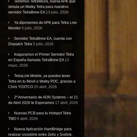
Tenemos TetraMiura, nueva APK que
simula un Walky Tetra para nuestros
servidor TetraBrew EA
13 julio, 2026
Ya diponemos de APK para Tetra Live
Monitor
5 julio, 2026
Servidor TetraBrew EA, cuenta con
Dispatch Tetra
5 julio, 2026
Inaguramos el Primer Servidor Tetra
en España llamada TetraBrew EA
13
mayo, 2026
TetraLink Mobile, ya puedes tener
Tetra en tu Movil o Walky POC, gracias a
Chris YO3TCO
25 abril, 2026
2º Aniversario de ADN Systems – el 21
de Abril 2026 te Esperamos
17 abril, 2026
Nuevas PCB para tu Hotspot Tetra
TMO
9 abril, 2026
Nueva Aplicación HamBridge para
realizar crosslilnk entre Zello y Svxlink,